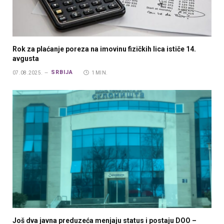
Rok za plaćanje poreza na imovinu fizičkih lica ističe 14.
avgusta
SRBIJA
07.08.2025.
1 MIN.
Još dva javna preduzeća menjaju status i postaju DOO –