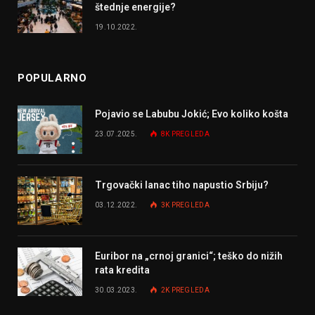
štednje energije?
19.10.2022.
POPULARNO
Pojavio se Labubu Jokić; Evo koliko košta
23.07.2025.
8K
PREGLEDA
Trgovački lanac tiho napustio Srbiju?
03.12.2022.
3K
PREGLEDA
Euribor na „crnoj granici“; teško do nižih
rata kredita
30.03.2023.
2K
PREGLEDA