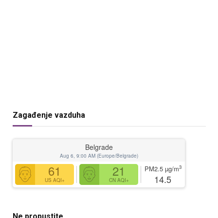
Zagađenje vazduha
Belgrade
Aug 6, 9:00 AM (Europe/Belgrade)
61
21
3
PM2.5
µg/m
14.5
US AQI+
CN AQI+
Ne propustite