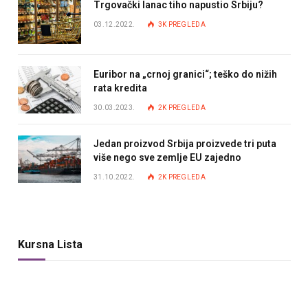
Trgovački lanac tiho napustio Srbiju?
03.12.2022.
3K
PREGLEDA
Euribor na „crnoj granici“; teško do nižih
rata kredita
30.03.2023.
2K
PREGLEDA
Jedan proizvod Srbija proizvede tri puta
više nego sve zemlje EU zajedno
31.10.2022.
2K
PREGLEDA
Kursna Lista