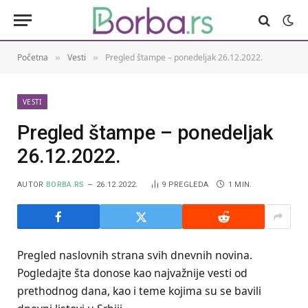
Početna
Vesti
Pregled štampe – ponedeljak 26.12.2022.
»
»
VESTI
Pregled štampe – ponedeljak
26.12.2022.
AUTOR
BORBA.RS
26.12.2022.
9
PREGLEDA
1 MIN.
Pregled naslovnih strana svih dnevnih novina.
Pogledajte šta donose kao najvažnije vesti od
prethodnog dana, kao i teme kojima su se bavili