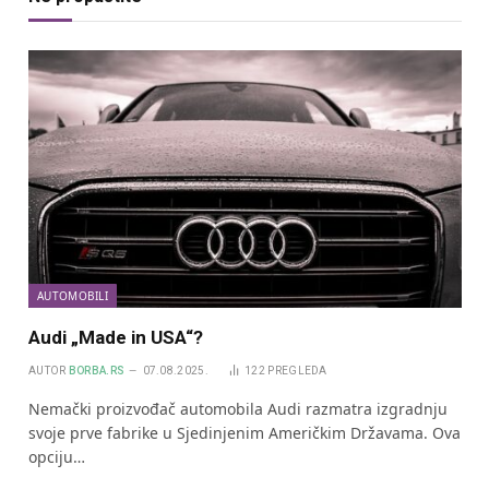
AUTOMOBILI
Audi „Made in USA“?
AUTOR
BORBA.RS
07.08.2025.
122
PREGLEDA
Nemački proizvođač automobila Audi razmatra izgradnju
svoje prve fabrike u Sjedinjenim Američkim Državama. Ova
opciju…