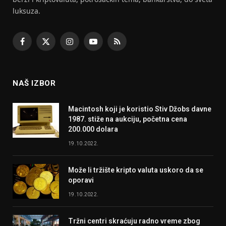
luksuza.
Facebook
X
Instagram
YouTube
RSS
(Twitter)
NAŠ IZBOR
Macintosh koji je koristio Stiv Džobs davne
1987. stiže na aukciju, početna cena
200.000 dolara
19.10.2022.
Može li tržište kripto valuta uskoro da se
oporavi
19.10.2022.
Tržni centri skraćuju radno vreme zbog