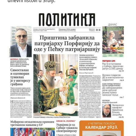
dnevni listovi u Srbiji.