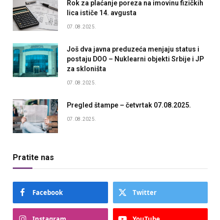
Rok za plaćanje poreza na imovinu fizičkih
lica ističe 14. avgusta
07.08.2025.
Još dva javna preduzeća menjaju status i
postaju DOO – Nuklearni objekti Srbije i JP
za skloništa
07.08.2025.
Pregled štampe – četvrtak 07.08.2025.
07.08.2025.
Pratite nas
Facebook
Twitter
Instagram
YouTube