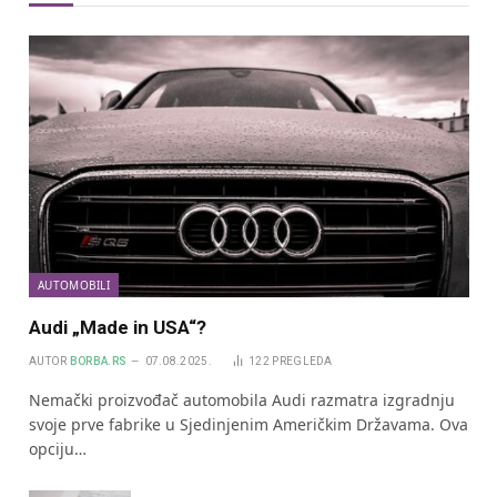
AUTOMOBILI
Audi „Made in USA“?
AUTOR
BORBA.RS
07.08.2025.
122
PREGLEDA
Nemački proizvođač automobila Audi razmatra izgradnju
svoje prve fabrike u Sjedinjenim Američkim Državama. Ova
opciju…