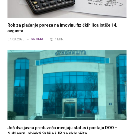
Rok za plaćanje poreza na imovinu fizičkih lica ističe 14.
avgusta
SRBIJA
07.08.2025.
1 MIN.
Još dva javna preduzeća menjaju status i postaju DOO –
Nuklearni objekti Srbije i JP za skloništa