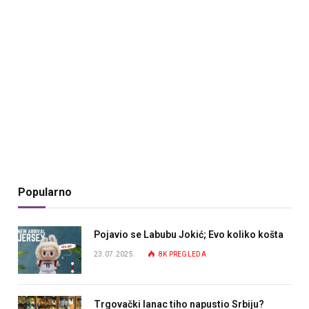
Popularno
Pojavio se Labubu Jokić; Evo koliko košta
23.07.2025.
8K
PREGLEDA
Trgovački lanac tiho napustio Srbiju?