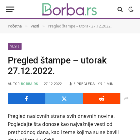
Početna
Vesti
Pregled štampe – utorak 27.12.2022.
»
»
VESTI
Pregled štampe – utorak
27.12.2022.
AUTOR
BORBA.RS
27.12.2022.
6
PREGLEDA
1 MIN.
Pregled naslovnih strana svih dnevnih novina.
Pogledajte šta donose kao najvažnije vesti od
prethodnog dana, kao i teme kojima su se bavili