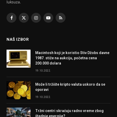
luksuza.
Facebook
X
Instagram
YouTube
RSS
(Twitter)
NAŠ IZBOR
Macintosh koji je koristio Stiv Džobs davne
1987. stiže na aukciju, početna cena
200.000 dolara
19.10.2022.
Može li tržište kripto valuta uskoro da se
oporavi
19.10.2022.
Tržni centri skraćuju radno vreme zbog
štednje energije?