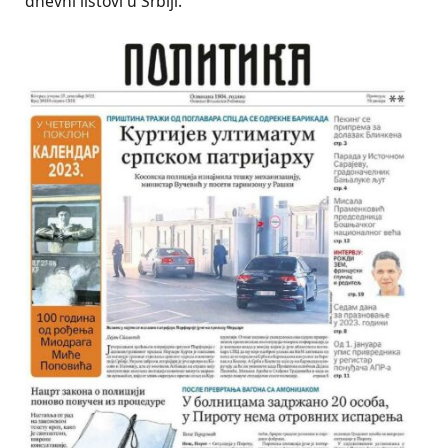
dnevni listovi u Srbiji.