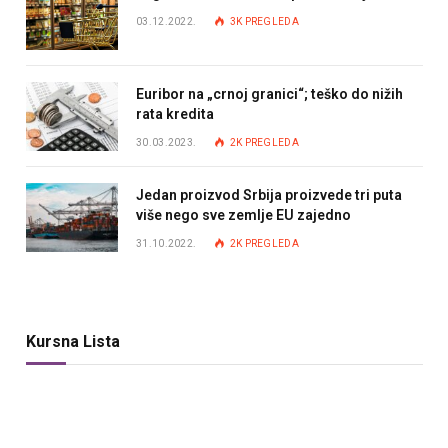
03.12.2022.
3K
PREGLEDA
Euribor na „crnoj granici“; teško do nižih
rata kredita
30.03.2023.
2K
PREGLEDA
Jedan proizvod Srbija proizvede tri puta
više nego sve zemlje EU zajedno
31.10.2022.
2K
PREGLEDA
Kursna Lista