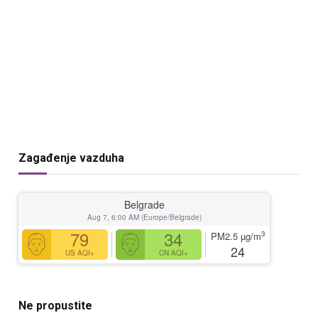
Zagađenje vazduha
Belgrade
Aug 7, 6:00 AM (Europe/Belgrade)
79
34
3
PM2.5
µg/m
24
US AQI+
CN AQI+
Ne propustite