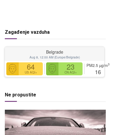
Zagađenje vazduha
Belgrade
Aug 8, 12:00 AM (Europe/Belgrade)
64
23
3
PM2.5
µg/m
16
US AQI+
CN AQI+
Ne propustite