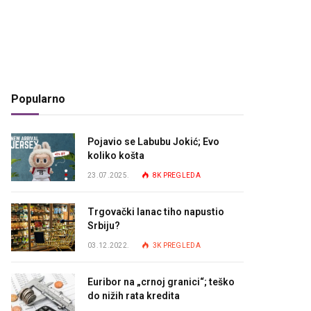
Popularno
Pojavio se Labubu Jokić; Evo
koliko košta
23.07.2025.
8K
PREGLEDA
Trgovački lanac tiho napustio
Srbiju?
03.12.2022.
3K
PREGLEDA
Euribor na „crnoj granici“; teško
do nižih rata kredita