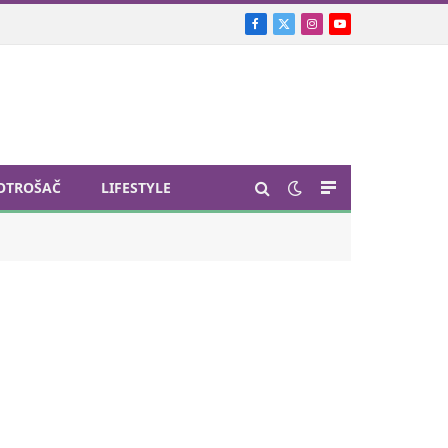
Facebook
X
Instagram
YouTube
(Twitter)
OTROŠAČ
LIFESTYLE