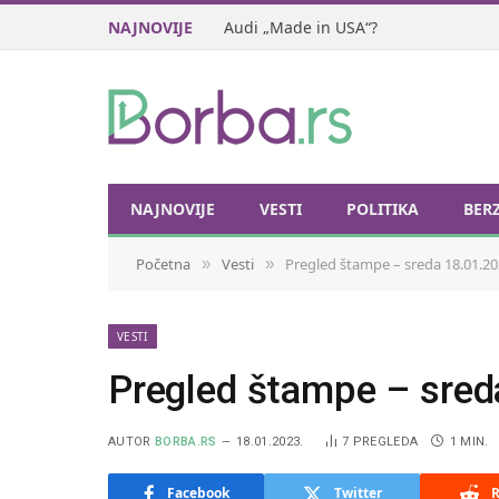
NAJNOVIJE
Audi „Made in USA“?
NAJNOVIJE
VESTI
POLITIKA
BER
Početna
Vesti
Pregled štampe – sreda 18.01.20
»
»
VESTI
Pregled štampe – sred
AUTOR
BORBA.RS
18.01.2023.
7
PREGLEDA
1 MIN.
Facebook
Twitter
R