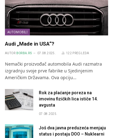
AUTOMOBILI
Audi „Made in USA“?
AUTOR
BORBA.RS
07.08.2025.
122
PREGLEDA
Nemački proizvođač automobila Audi razmatra
izgradnju svoje prve fabrike u Sjedinjenim
Američkim Državama. Ova opciju…
Rok za plaćanje poreza na
imovinu fizičkih lica ističe 14.
avgusta
07.08.2025.
Još dva javna preduzeća menjaju
status i postaju DOO – Nuklearni