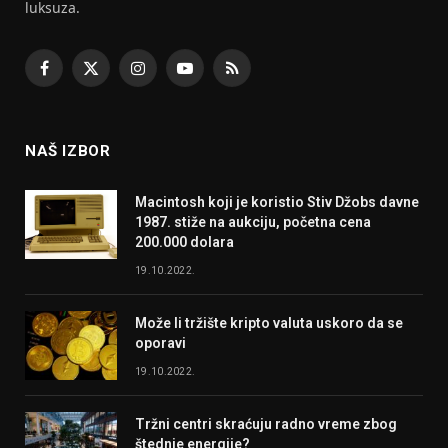
luksuza.
Facebook
X
Instagram
YouTube
RSS
(Twitter)
NAŠ IZBOR
Macintosh koji je koristio Stiv Džobs davne
1987. stiže na aukciju, početna cena
200.000 dolara
19.10.2022.
Može li tržište kripto valuta uskoro da se
oporavi
19.10.2022.
Tržni centri skraćuju radno vreme zbog
štednje energije?