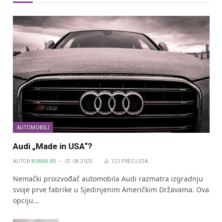
AUTOMOBILI
Audi „Made in USA“?
AUTOR
BORBA.RS
07.08.2025.
122
PREGLEDA
Nemački proizvođač automobila Audi razmatra izgradnju
svoje prve fabrike u Sjedinjenim Američkim Državama. Ova
opciju…