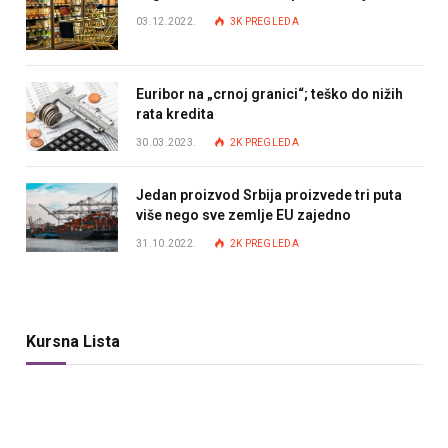
03.12.2022.
3K
PREGLEDA
Euribor na „crnoj granici“; teško do nižih
rata kredita
30.03.2023.
2K
PREGLEDA
Jedan proizvod Srbija proizvede tri puta
više nego sve zemlje EU zajedno
31.10.2022.
2K
PREGLEDA
Kursna Lista