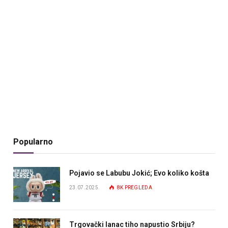
Popularno
Pojavio se Labubu Jokić; Evo koliko košta
23.07.2025.
8K
PREGLEDA
Trgovački lanac tiho napustio Srbiju?