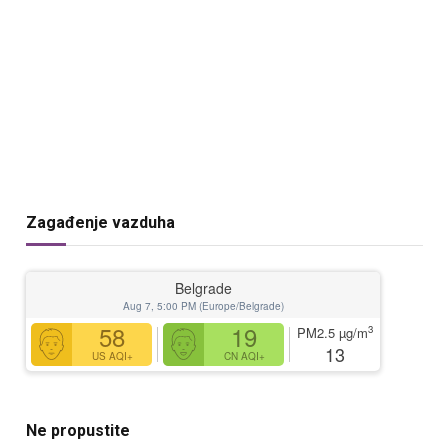
Zagađenje vazduha
Belgrade
Aug 7, 5:00 PM (Europe/Belgrade)
58
19
3
PM2.5
µg/m
13
US AQI+
CN AQI+
Ne propustite