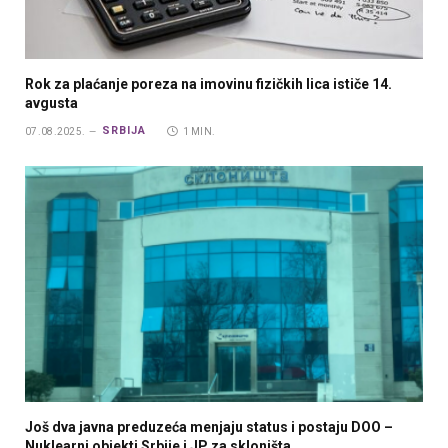
Rok za plaćanje poreza na imovinu fizičkih lica ističe 14.
avgusta
SRBIJA
07.08.2025.
1 MIN.
Još dva javna preduzeća menjaju status i postaju DOO –
Nuklearni objekti Srbije i JP za skloništa