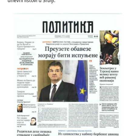
dnevni listovi u Srbiji.