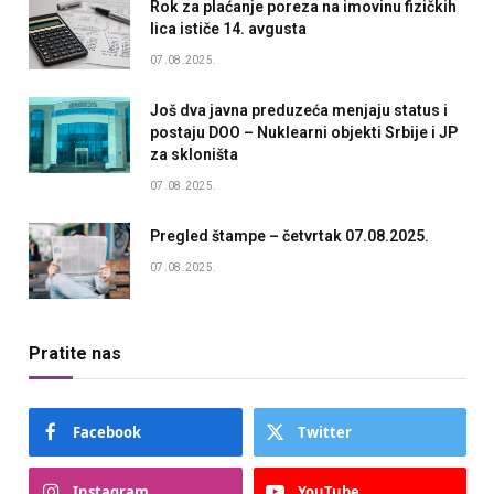
Rok za plaćanje poreza na imovinu fizičkih
lica ističe 14. avgusta
07.08.2025.
Još dva javna preduzeća menjaju status i
postaju DOO – Nuklearni objekti Srbije i JP
za skloništa
07.08.2025.
Pregled štampe – četvrtak 07.08.2025.
07.08.2025.
Pratite nas
Facebook
Twitter
Instagram
YouTube