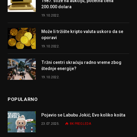
1987. stiže na aukciju, početna cena
200.000 dolara
19.10.2022.
Može li tržište kripto valuta uskoro da se
oporavi
19.10.2022.
Tržni centri skraćuju radno vreme zbog
štednje energije?
19.10.2022.
POPULARNO
Pojavio se Labubu Jokić; Evo koliko košta
23.07.2025.
8K
PREGLEDA