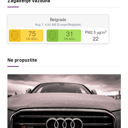
Zagađenje vazduha
Belgrade
Aug 7, 4:00 AM (Europe/Belgrade)
75
31
3
PM2.5
µg/m
22
US AQI+
CN AQI+
Ne propustite