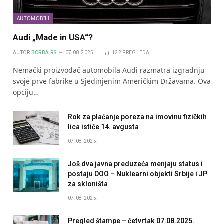
AUTOMOBILI
Audi „Made in USA“?
AUTOR
BORBA.RS
07.08.2025.
122
PREGLEDA
Nemački proizvođač automobila Audi razmatra izgradnju
svoje prve fabrike u Sjedinjenim Američkim Državama. Ova
opciju…
Rok za plaćanje poreza na imovinu fizičkih
lica ističe 14. avgusta
07.08.2025.
Još dva javna preduzeća menjaju status i
postaju DOO – Nuklearni objekti Srbije i JP
za skloništa
07.08.2025.
Pregled štampe – četvrtak 07.08.2025.