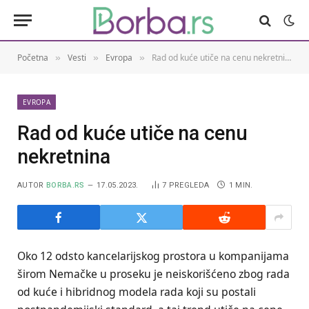
Početna
Vesti
Evropa
Rad od kuće utiče na cenu nekretnina
»
»
»
EVROPA
Rad od kuće utiče na cenu
nekretnina
AUTOR
BORBA.RS
17.05.2023.
7
PREGLEDA
1 MIN.
Oko 12 odsto kancelarijskog prostora u kompanijama
širom Nemačke u proseku je neiskorišćeno zbog rada
od kuće i hibridnog modela rada koji su postali