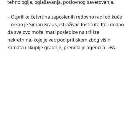
tehnologija, oglašavanja, poslovnog savetovanja.
– Otprilike četvrtina zaposlenih redovno radi od kuće
– rekao je Simon Kraus, istraživač Instituta Ifo i dodao
da sve ovo može imati posledice na tržište
nekretnina, koje je već pod pritiskom zbog viših
kamata i skuplje gradnje, prenela je agencija DPA.