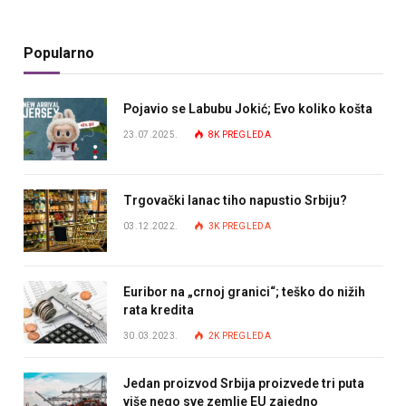
Popularno
Pojavio se Labubu Jokić; Evo koliko košta
23.07.2025.
8K
PREGLEDA
Trgovački lanac tiho napustio Srbiju?
03.12.2022.
3K
PREGLEDA
Euribor na „crnoj granici“; teško do nižih
rata kredita
30.03.2023.
2K
PREGLEDA
Jedan proizvod Srbija proizvede tri puta
više nego sve zemlje EU zajedno