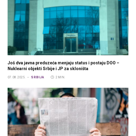
Još dva javna preduzeća menjaju status i postaju DOO –
Nuklearni objekti Srbije i JP za skloništa
SRBIJA
07.08.2025.
2 MIN.