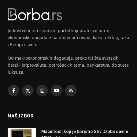
Jedinstveni informativni portal koji prati sve bitne
ekonomske dogadaje na dnevnom nivou, kako u Srbiji, tako
i Evropi i svetu.
Od makroekonomskih dogadaja, preko tržišta svetskih
berzi i kriptovaluta, potrošackih tema, bankarstva, do sveta
luksuza.
Facebook
X
Instagram
YouTube
RSS
(Twitter)
NAŠ IZBOR
Macintosh koji je koristio Stiv Džobs davne