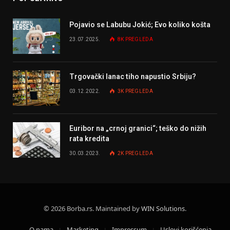
Pojavio se Labubu Jokić; Evo koliko košta
23.07.2025.
8K
PREGLEDA
Trgovački lanac tiho napustio Srbiju?
03.12.2022.
3K
PREGLEDA
Euribor na „crnoj granici“; teško do nižih
rata kredita
30.03.2023.
2K
PREGLEDA
© 2026 Borba.rs. Maintained by
WIN Solutions
.
O nama
Marketing
Impressum
Uslovi korišćenja