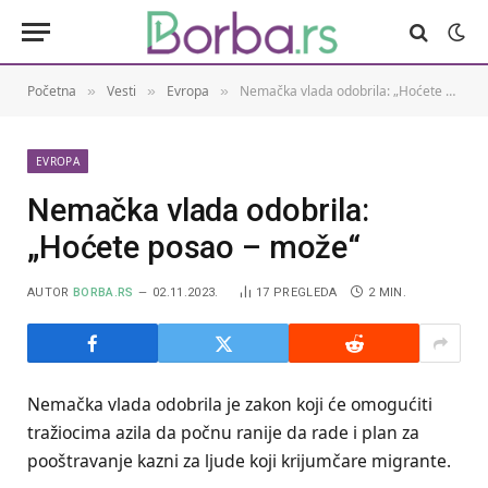
Početna
Vesti
Evropa
Nemačka vlada odobrila: „Hoćete posao – može“
»
»
»
EVROPA
Nemačka vlada odobrila:
„Hoćete posao – može“
AUTOR
BORBA.RS
02.11.2023.
17
PREGLEDA
2 MIN.
Nemačka vlada odobrila je zakon koji će omogućiti
tražiocima azila da počnu ranije da rade i plan za
pooštravanje kazni za ljude koji krijumčare migrante.