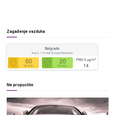
Zagađenje vazduha
Belgrade
Aug 6, 7:00 AM (Europe/Belgrade)
60
20
3
PM2.5
µg/m
14
US AQI+
CN AQI+
Ne propustite