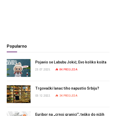
Popularno
Pojavio se Labubu Jokić; Evo koliko košta
23.07.2025.
8K
PREGLEDA
Trgovački lanac tiho napustio Srbiju?
03.12.2022.
3K
PREGLEDA
Euribor na „crnoj granici“; teško do nižih