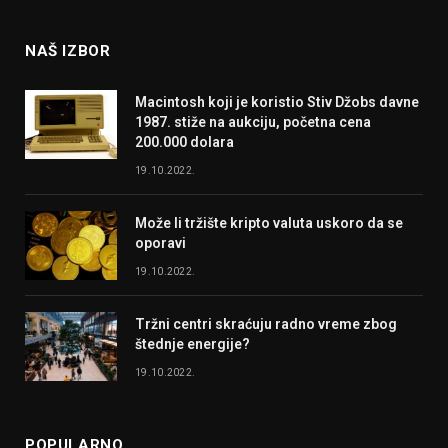
NAŠ IZBOR
Macintosh koji je koristio Stiv Džobs davne
1987. stiže na aukciju, početna cena
200.000 dolara
19.10.2022.
Može li tržište kripto valuta uskoro da se
oporavi
19.10.2022.
Tržni centri skraćuju radno vreme zbog
štednje energije?
19.10.2022.
POPULARNO