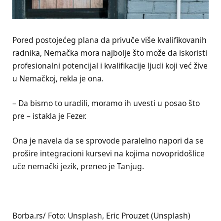
Pored postojećeg plana da privuče više kvalifikovanih
radnika, Nemačka mora najbolje što može da iskoristi
profesionalni potencijal i kvalifikacije ljudi koji već žive
u Nemačkoj, rekla je ona.
– Da bismo to uradili, moramo ih uvesti u posao što
pre – istakla je Fezer.
Ona je navela da se sprovode paralelno napori da se
prošire integracioni kursevi na kojima novopridošlice
uče nemački jezik, preneo je Tanjug.
Borba.rs/ Foto: Unsplash, Eric Prouzet (Unsplash)