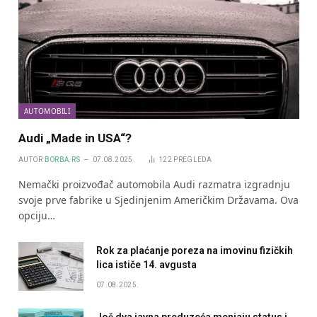
AUTOMOBILI
Audi „Made in USA“?
AUTOR
BORBA.RS
07.08.2025.
122
PREGLEDA
Nemački proizvođač automobila Audi razmatra izgradnju
svoje prve fabrike u Sjedinjenim Američkim Državama. Ova
opciju…
Rok za plaćanje poreza na imovinu fizičkih
lica ističe 14. avgusta
07.08.2025.
Još dva javna preduzeća menjaju status i