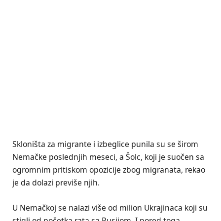
Skloništa za migrante i izbeglice punila su se širom
Nemačke poslednjih meseci, a Šolc, koji je suočen sa
ogromnim pritiskom opozicije zbog migranata, rekao
je da dolazi previše njih.
U Nemačkoj se nalazi više od milion Ukrajinaca koji su
stigli od početka rata sa Rusijom. I pored toga,