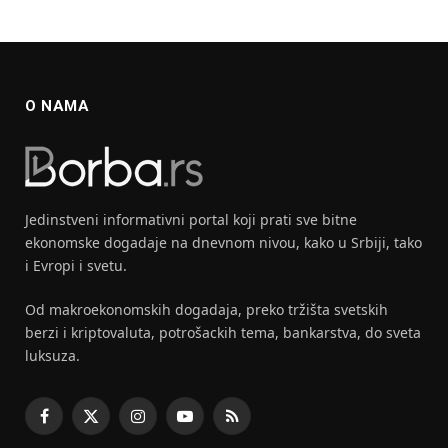
O NAMA
Jedinstveni informativni portal koji prati sve bitne
ekonomske dogadaje na dnevnom nivou, kako u Srbiji, tako
i Evropi i svetu.
Od makroekonomskih dogadaja, preko tržišta svetskih
berzi i kriptovaluta, potrošackih tema, bankarstva, do sveta
luksuza.
Facebook
X
Instagram
YouTube
RSS
(Twitter)