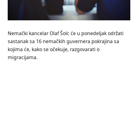
Nemački kancelar Olaf Šolc će u ponedeljak održati
sastanak sa 16 nemačkih guvernera pokrajina sa
kojima će, kako se očekuje, razgovarati o
migracijama.