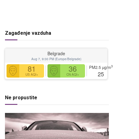
Zagađenje vazduha
Belgrade
Aug 7, 9:00 PM (Europe/Belgrade)
81
36
3
PM2.5
µg/m
25
US AQI+
CN AQI+
Ne propustite