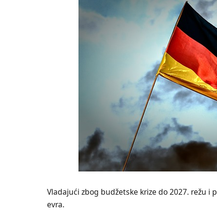
Vladajući zbog budžetske krize do 2027. režu i p
evra.