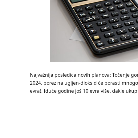
Najvažnija posledica novih planova: Točenje gor
2024. porez na ugljen-dioksid će porasti mnogo 
evra). Iduće godine još 10 evra više, dakle uku