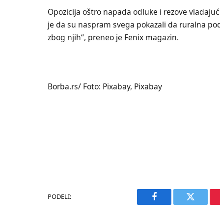
Opozicija oštro napada odluke i rezove vladaju
je da su naspram svega pokazali da ruralna podr
zbog njih“, preneo je Fenix magazin.
Borba.rs/ Foto: Pixabay, Pixabay
PODELI:
Facebook
Twitter