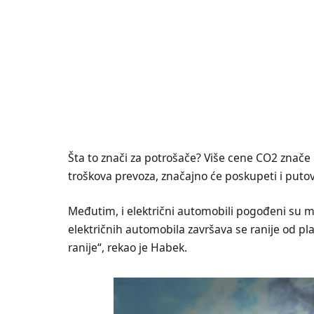
Šta to znači za potrošače? Više cene CO2 znače
troškova prevoza, značajno će poskupeti i puto
Međutim, i električni automobili pogođeni su 
električnih automobila završava se ranije od pl
ranije“, rekao je Habek.