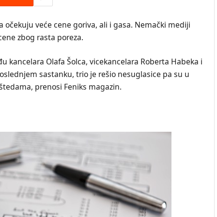
očekuju veće cene goriva, ali i gasa. Nemački mediji
cene zbog rasta poreza.
đu kancelara Olafa Šolca, vicekancelara Roberta Habeka i
poslednjem sastanku, trio je rešio nesuglasice pa su u
 uštedama, prenosi Feniks magazin.