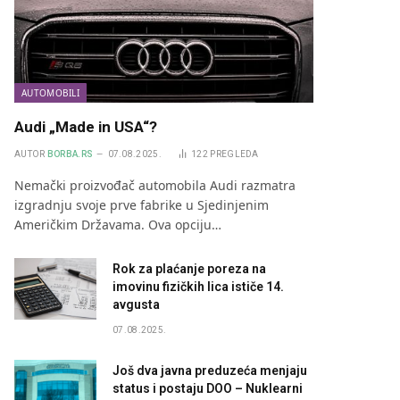
AUTOMOBILI
Audi „Made in USA“?
AUTOR
BORBA.RS
07.08.2025.
122
PREGLEDA
Nemački proizvođač automobila Audi razmatra
izgradnju svoje prve fabrike u Sjedinjenim
Američkim Državama. Ova opciju…
Rok za plaćanje poreza na
imovinu fizičkih lica ističe 14.
avgusta
07.08.2025.
Još dva javna preduzeća menjaju
status i postaju DOO – Nuklearni