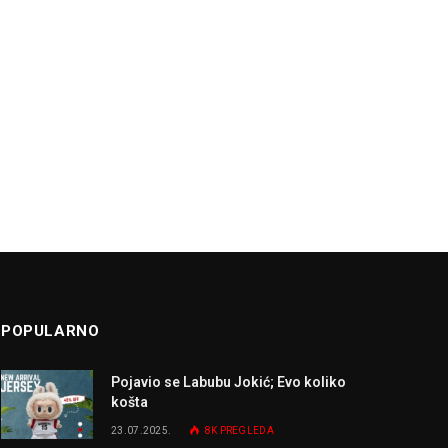
POPULARNO
Pojavio se Labubu Jokić; Evo koliko
košta
23.07.2025.
8K
PREGLEDA