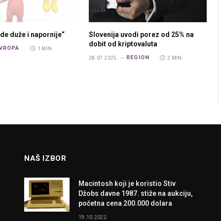
de duže i napornije“
Slovenija uvodi porez od 25% na
dobit od kriptovaluta
VROPA
1 MIN.
REGION
28.07.2025.
2 MIN.
NAŠ IZBOR
Macintosh koji je koristio Stiv
Džobs davne 1987. stiže na aukciju,
početna cena 200.000 dolara
19.10.2022.