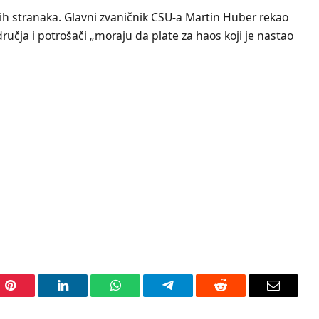
ćih stranaka. Glavni zvaničnik CSU-a Martin Huber rekao
učja i potrošači „moraju da plate za haos koji je nastao
Pinterest
LinkedIn
WhatsApp
Telegram
Reddit
Email