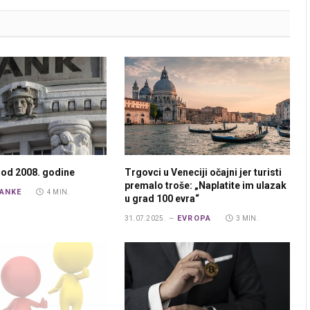
 od 2008. godine
Trgovci u Veneciji očajni jer turisti
premalo troše: „Naplatite im ulazak
ANKE
4 MIN.
u grad 100 evra“
EVROPA
31.07.2025.
3 MIN.