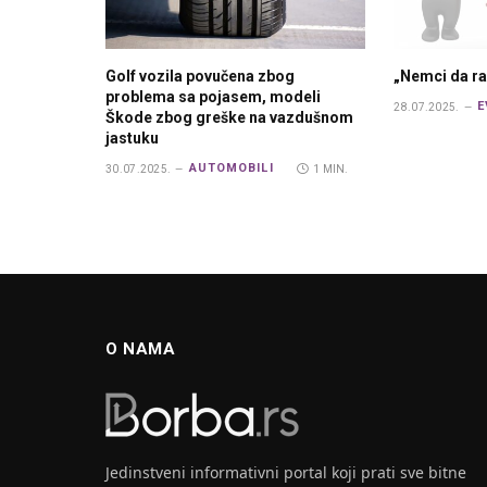
Golf vozila povučena zbog
„Nemci da ra
problema sa pojasem, modeli
E
28.07.2025.
Škode zbog greške na vazdušnom
jastuku
AUTOMOBILI
30.07.2025.
1 MIN.
O NAMA
Jedinstveni informativni portal koji prati sve bitne