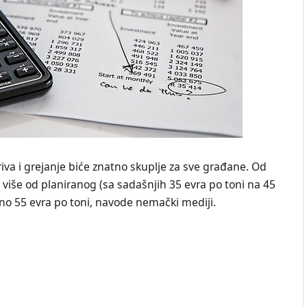
iva i grejanje biće znatno skuplje za sve građane. Od
više od planiranog (sa sadašnjih 35 evra po toni na 45
pno 55 evra po toni, navode nemački mediji.