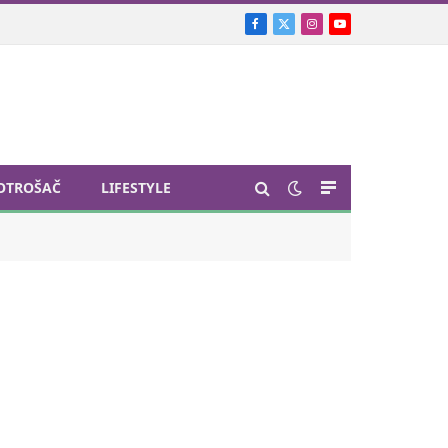
Facebook
X
Instagram
YouTube
(Twitter)
OTROŠAČ
LIFESTYLE