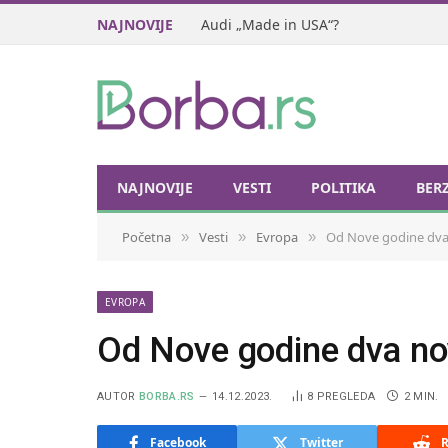
NAJNOVIJE
Audi „Made in USA“?
NAJNOVIJE
VESTI
POLITIKA
BER
Početna
Vesti
Evropa
Od Nove godine dva
»
»
»
EVROPA
Od Nove godine dva n
AUTOR
BORBA.RS
14.12.2023.
8
PREGLEDA
2 MIN.
Facebook
Twitter
R