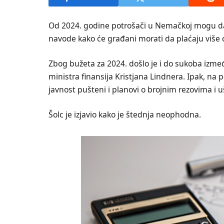
Od 2024. godine potrošači u Nemačkoj mogu da 
navode kako će građani morati da plaćaju više 
Zbog bužeta za 2024. došlo je i do sukoba izme
ministra finansija Kristjana Lindnera. Ipak, na 
javnost pušteni i planovi o brojnim rezovima i
Šolc je izjavio kako je štednja neophodna.