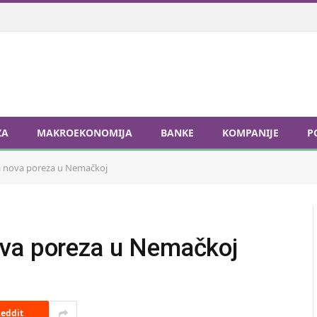
ZA
MAKROEKONOMIJA
BANKE
KOMPANIJE
P
 nova poreza u Nemačkoj
ova poreza u Nemačkoj
eddit