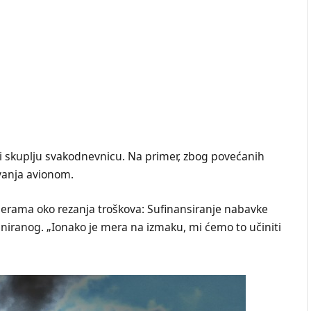
 i skuplju svakodnevnicu. Na primer, zbog povećanih
vanja avionom.
merama oko rezanja troškova: Sufinansiranje nabavke
aniranog. „Ionako je mera na izmaku, mi ćemo to učiniti