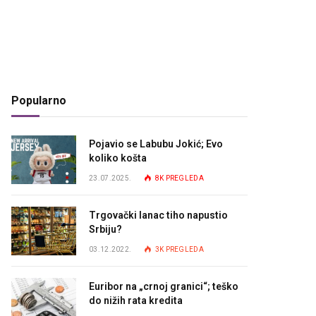
Popularno
Pojavio se Labubu Jokić; Evo
koliko košta
23.07.2025.
8K
PREGLEDA
Trgovački lanac tiho napustio
Srbiju?
03.12.2022.
3K
PREGLEDA
Euribor na „crnoj granici“; teško
do nižih rata kredita