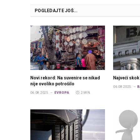
POGLEDAJTE JOŠ...
Novi rekord: Na suvenire se nikad
Najveći skok
nije ovoliko potrošilo
B
06.08.2025.
EVROPA
06.08.2025.
2 MIN.