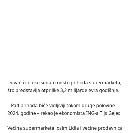
Duvan čini oko sedam odsto prihoda supermarketa,
što predstavlja otprilike 3,2 milijarde evra godišnje.
– Pad prihoda biće vidljiviji tokom druge polovine
2024. godine – rekao je ekonomista ING-a Tijs Gejer.
Većina supermarketa, osim Lidla i većine prodavnica