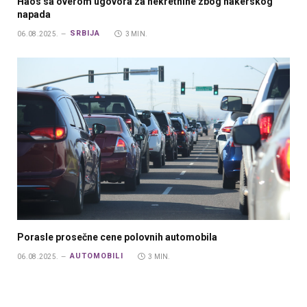
Haos sa overom ugovora za nekretnine zbog hakerskog
napada
SRBIJA
06.08.2025.
3 MIN.
Porasle prosečne cene polovnih automobila
AUTOMOBILI
06.08.2025.
3 MIN.