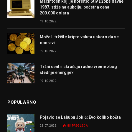
Macintosh koji je koristio Stiv Džobs davne
1987. stiže na aukciju, početna cena
200.000 dolara
19.10.2022.
Može li tržište kripto valuta uskoro da se
oporavi
19.10.2022.
Tržni centri skraćuju radno vreme zbog
štednje energije?
19.10.2022.
POPULARNO
Pojavio se Labubu Jokić; Evo koliko košta
23.07.2025.
8K
PREGLEDA