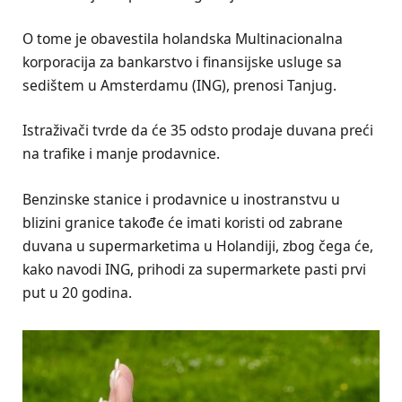
O tome je obavestila holandska Multinacionalna
korporacija za bankarstvo i finansijske usluge sa
sedištem u Amsterdamu (ING), prenosi Tanjug.
Istraživači tvrde da će 35 odsto prodaje duvana preći
na trafike i manje prodavnice.
Benzinske stanice i prodavnice u inostranstvu u
blizini granice takođe će imati koristi od zabrane
duvana u supermarketima u Holandiji, zbog čega će,
kako navodi ING, prihodi za supermarkete pasti prvi
put u 20 godina.