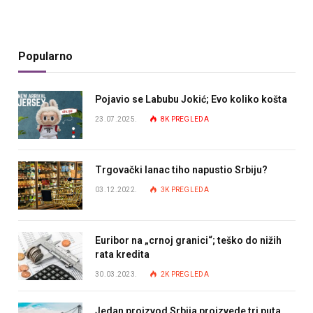
Popularno
Pojavio se Labubu Jokić; Evo koliko košta
23.07.2025.
8K
PREGLEDA
Trgovački lanac tiho napustio Srbiju?
03.12.2022.
3K
PREGLEDA
Euribor na „crnoj granici“; teško do nižih
rata kredita
30.03.2023.
2K
PREGLEDA
Jedan proizvod Srbija proizvede tri puta