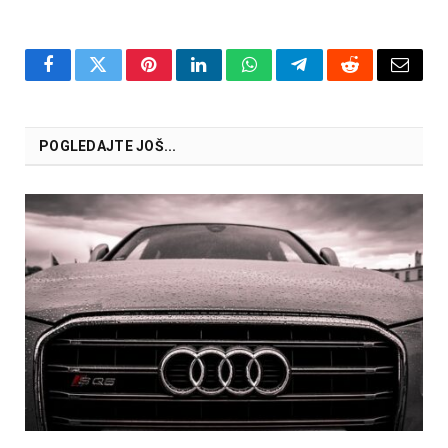
Facebook
Twitter
Pinterest
LinkedIn
WhatsApp
Telegram
Reddit
Email
POGLEDAJTE JOŠ...