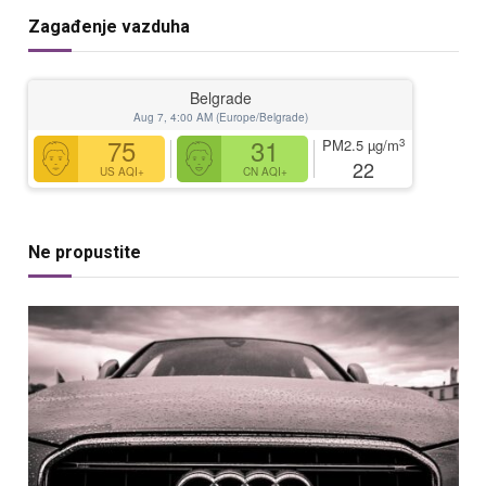
Zagađenje vazduha
Belgrade
Aug 7, 4:00 AM (Europe/Belgrade)
75
31
3
PM2.5
µg/m
22
US AQI+
CN AQI+
Ne propustite