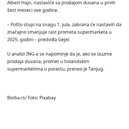
Albert Hajn, nastaviće sa prodajom duvana u prvih
šest meseci ove godine.
– Pošto stupi na snagu 1. jula, zabrana će nastaviti da
značajno smanjuje rast prometa supermarketa u
2025. godini – predviđa Gejer.
U analizi ING-a se napominje da je, ako se izuzme
prodaja duvana, promet u holandskim
supermarketima u porastu, preneo je Tanjug.
Borba.rs/ Foto: Pixabay