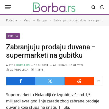
Početna
Vesti
Evropa
Zabranjuju prodaju duvana – supermarketi na gubitku
»
»
»
EVROPA
Zabranjuju prodaju duvana –
supermarketi na gubitku
AUTOR
BORBA.RS
16.01.2024.
AŽURIRAN:
16.01.2024.
22
PREGLEDA
1 MIN.
Supermarketi u Holandiji će izgubiti više od 1,5
milijardi evra godišnje zarade zbog zabrane prodaje
duvana koja stupa na snagu 1. jula.