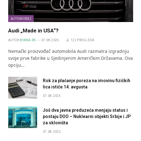
AUTOMOBILI
Audi „Made in USA“?
AUTOR
BORBA.RS
07.08.2025.
122
PREGLEDA
Nemački proizvođač automobila Audi razmatra izgradnju
svoje prve fabrike u Sjedinjenim Američkim Državama. Ova
opciju…
Rok za plaćanje poreza na imovinu fizičkih
lica ističe 14. avgusta
07.08.2025.
Još dva javna preduzeća menjaju status i
postaju DOO – Nuklearni objekti Srbije i JP
za skloništa
07.08.2025.