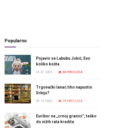
Popularno
Pojavio se Labubu Jokić; Evo
koliko košta
23.07.2025.
8K
PREGLEDA
Trgovački lanac tiho napustio
Srbiju?
03.12.2022.
3K
PREGLEDA
Euribor na „crnoj granici“; teško
do nižih rata kredita