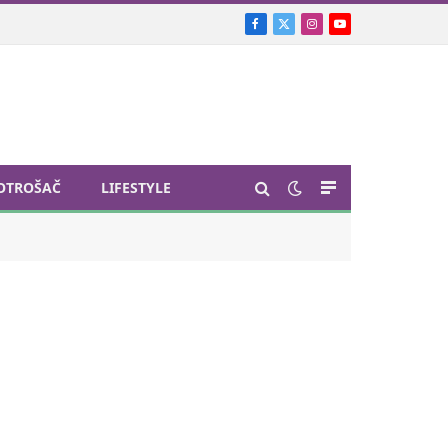
Facebook
X
Instagram
YouTube
(Twitter)
OTROŠAČ
LIFESTYLE