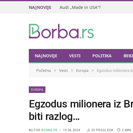
NAJNOVIJE
Audi „Made in USA“?
NAJNOVIJE
VESTI
POLITIKA
BER
Početna
Vesti
Evropa
Egzodus milionera iz
»
»
»
EVROPA
Egzodus milionera iz Br
biti razlog…
AUTOR
BORBA.RS
19.06.2024.
23
PREGLEDA
2 MIN.