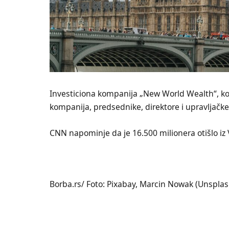
Investiciona kompanija „New World Wealth“, koj
kompanija, predsednike, direktore i upravljačke
CNN napominje da je 16.500 milionera otišlo iz V
Borba.rs/ Foto: Pixabay, Marcin Nowak (Unsplas