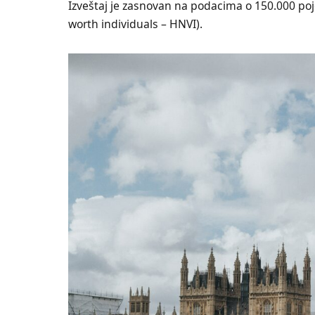
Izveštaj je zasnovan na podacima o 150.000 poj
worth individuals – HNVI).