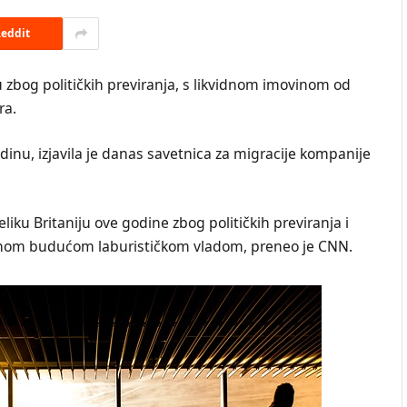
eddit
 zbog političkih previranja, s likvidnom imovinom od
ra.
inu, izjavila je danas savetnica za migracije kompanije
iku Britaniju ove godine zbog političkih previranja i
nom budućom laburističkom vladom, preneo je CNN.