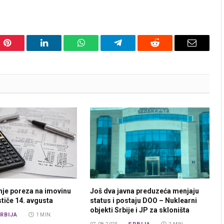
Pinterest
LinkedIn
WhatsApp
Telegram
Reddit
Email
nje poreza na imovinu
Još dva javna preduzeća menjaju
ističe 14. avgusta
status i postaju DOO – Nuklearni
objekti Srbije i JP za skloništa
RBIJA
1 MIN.