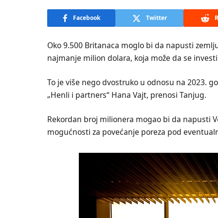
Facebook
Twitter
R
Oko 9.500 Britanaca moglo bi da napusti zemlju
najmanje milion dolara, koja može da se investi
To je više nego dvostruko u odnosu na 2023. god
„Henli i partners“ Hana Vajt, prenosi Tanjug.
Rekordan broj milionera mogao bi da napusti Vel
mogućnosti za povećanje poreza pod eventual