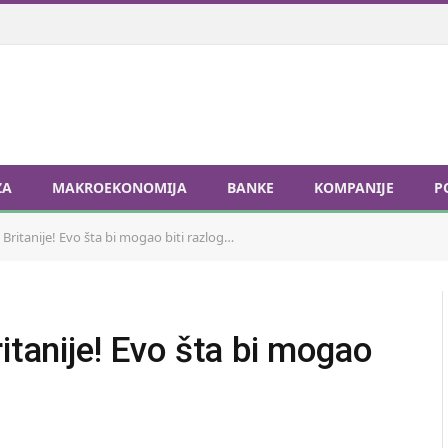
ZA
MAKROEKONOMIJA
BANKE
KOMPANIJE
P
 Britanije! Evo šta bi mogao biti razlog…
itanije! Evo šta bi mogao