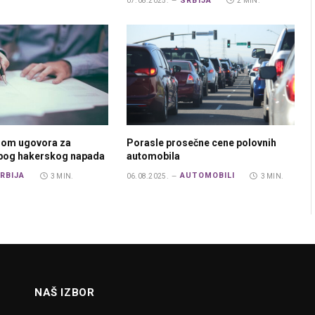
SRBIJA
07.08.2025.
2 MIN.
rom ugovora za
Porasle prosečne cene polovnih
zbog hakerskog napada
automobila
RBIJA
AUTOMOBILI
3 MIN.
06.08.2025.
3 MIN.
NAŠ IZBOR