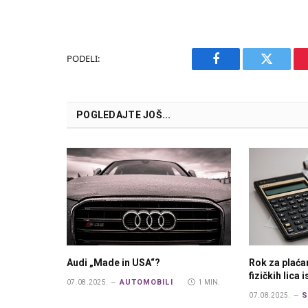
PODELI:
Facebook
Twitter
POGLEDAJTE JOŠ...
Audi „Made in USA“?
Rok za plaća
fizičkih lica 
AUTOMOBILI
07.08.2025.
1 MIN.
S
07.08.2025.