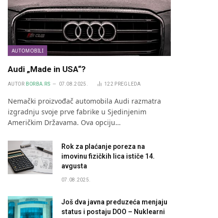
AUTOMOBILI
Audi „Made in USA“?
AUTOR
BORBA.RS
07.08.2025.
122
PREGLEDA
Nemački proizvođač automobila Audi razmatra
izgradnju svoje prve fabrike u Sjedinjenim
Američkim Državama. Ova opciju…
Rok za plaćanje poreza na
imovinu fizičkih lica ističe 14.
avgusta
07.08.2025.
Još dva javna preduzeća menjaju
status i postaju DOO – Nuklearni