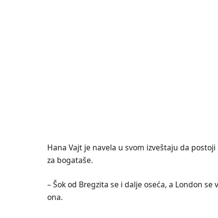
Hana Vajt je navela u svom izveštaju da postoji
za bogataše.
– Šok od Bregzita se i dalje oseća, a London se 
ona.