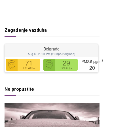
Zagađenje vazduha
Belgrade
Aug 6, 11:00 PM (Europe/Belgrade)
71
29
3
PM2.5
µg/m
20
US AQI+
CN AQI+
Ne propustite