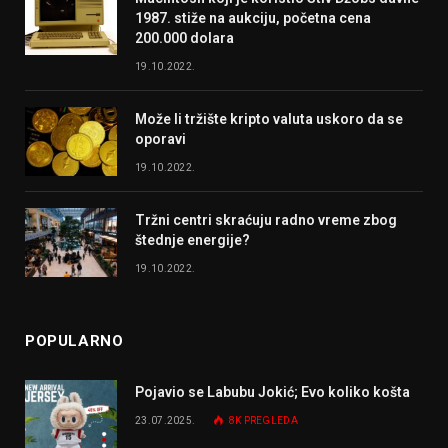
1987. stiže na aukciju, početna cena
200.000 dolara
19.10.2022.
Može li tržište kripto valuta uskoro da se
oporavi
19.10.2022.
Tržni centri skraćuju radno vreme zbog
štednje energije?
19.10.2022.
POPULARNO
Pojavio se Labubu Jokić; Evo koliko košta
23.07.2025.
8K
PREGLEDA