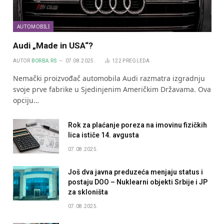
AUTOMOBILI
Audi „Made in USA“?
AUTOR
BORBA.RS
07.08.2025.
122
PREGLEDA
Nemački proizvođač automobila Audi razmatra izgradnju
svoje prve fabrike u Sjedinjenim Američkim Državama. Ova
opciju…
Rok za plaćanje poreza na imovinu fizičkih
lica ističe 14. avgusta
07.08.2025.
Još dva javna preduzeća menjaju status i
postaju DOO – Nuklearni objekti Srbije i JP
za skloništa
07.08.2025.