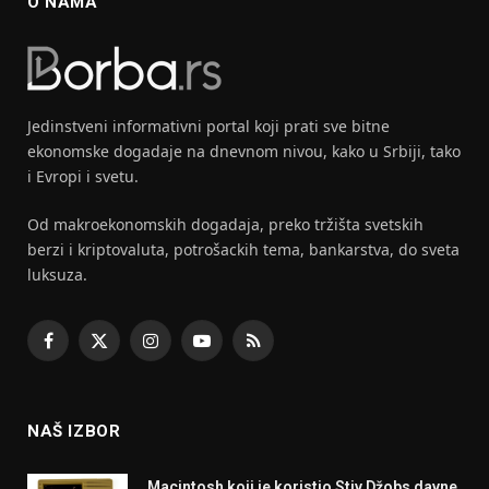
O NAMA
Jedinstveni informativni portal koji prati sve bitne
ekonomske dogadaje na dnevnom nivou, kako u Srbiji, tako
i Evropi i svetu.
Od makroekonomskih dogadaja, preko tržišta svetskih
berzi i kriptovaluta, potrošackih tema, bankarstva, do sveta
luksuza.
Facebook
X
Instagram
YouTube
RSS
(Twitter)
NAŠ IZBOR
Macintosh koji je koristio Stiv Džobs davne