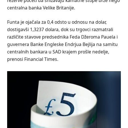
rezerve početi da snižavaju kamatne stope brže nego
centralna banka Velike Britanije.
Funta je ojačala za 0,4 odsto u odnosu na dolar,
dostigavši 1,3237 dolara, dok su trgovci razmatrali
različite stavove predsednika Feda Džeroma Pauela i
guvernera Banke Engleske Endrjua Bejlija na samitu
centralnih bankara u SAD krajem prošle nedelje,
prenosi Financial Times.