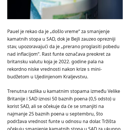
Pauel je rekao da je „došlo vreme“ za smanjenje
kamatnih stopa u SAD, dok je Bejli zauzeo oprezniji
stav, upozoravajući da je „prerano proglasiti pobedu
nad inflacijom“. Rast funte označava preokret za
britansku valutu koja je 2022. godine pala na
rekordno niske vrednosti nakon krize s mini-
budžetom u Ujedinjenom Kraljevstvu.
Trenutna razlika u kamatnim stopama između Velike
Britanije i SAD iznosi 50 baznih poena (0,5 odsto) u
korist SAD, ali se očekuje da će se smanjiti na
najmanje 25 baznih poena u septembru, što
podržava vrednost funte u odnosu na dolar. Tržišta
očekuju smanjenje kamatnih stopa u SAD za ukupno