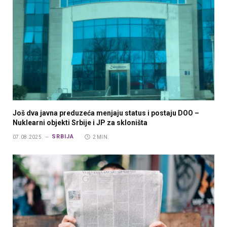
Još dva javna preduzeća menjaju status i postaju DOO –
Nuklearni objekti Srbije i JP za skloništa
SRBIJA
07.08.2025.
2 MIN.