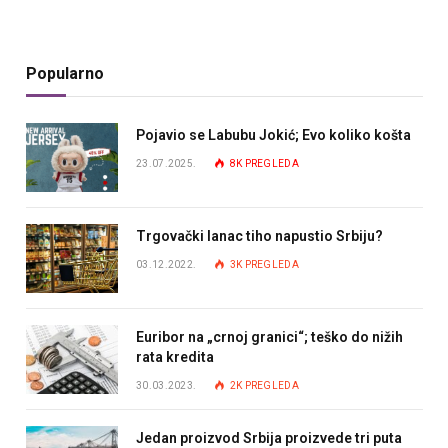
Popularno
Pojavio se Labubu Jokić; Evo koliko košta
23.07.2025.
8K
PREGLEDA
Trgovački lanac tiho napustio Srbiju?
03.12.2022.
3K
PREGLEDA
Euribor na „crnoj granici“; teško do nižih
rata kredita
30.03.2023.
2K
PREGLEDA
Jedan proizvod Srbija proizvede tri puta