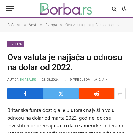
Početna
Vesti
Evropa
Ova valuta je najjača u odnosu na dolar od 2022.
»
»
»
EVROPA
Ova valuta je najjača u odnosu
na dolar od 2022.
AUTOR
BORBA.RS
28.08.2024.
9
PREGLEDA
2 MIN.
Britanska funta dostigla je u utorak najviši nivo u
odnosu na dolar od marta 2022. godine, dok se
investitori pripremaju za to da će američke Federalne