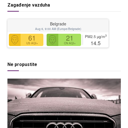
Zagađenje vazduha
Belgrade
Aug 6, 9:00 AM (Europe/Belgrade)
61
21
3
PM2.5
µg/m
14.5
US AQI+
CN AQI+
Ne propustite