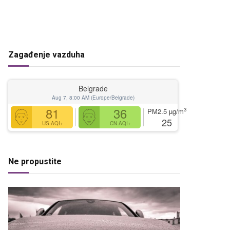
Zagađenje vazduha
Belgrade
Aug 7, 8:00 AM (Europe/Belgrade)
81
36
3
PM2.5
µg/m
25
US AQI+
CN AQI+
Ne propustite