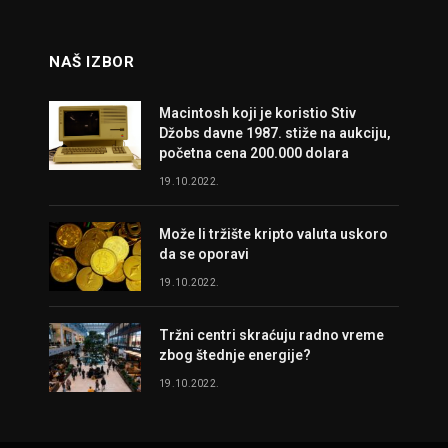
NAŠ IZBOR
Macintosh koji je koristio Stiv
Džobs davne 1987. stiže na aukciju,
početna cena 200.000 dolara
19.10.2022.
Može li tržište kripto valuta uskoro
da se oporavi
19.10.2022.
Tržni centri skraćuju radno vreme
zbog štednje energije?
19.10.2022.