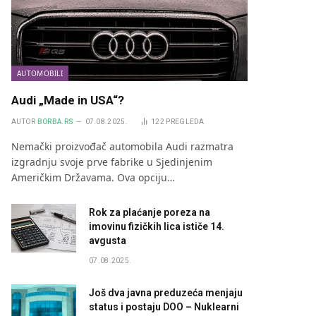
AUTOMOBILI
Audi „Made in USA“?
AUTOR
BORBA.RS
07.08.2025.
122
PREGLEDA
Nemački proizvođač automobila Audi razmatra
izgradnju svoje prve fabrike u Sjedinjenim
Američkim Državama. Ova opciju…
Rok za plaćanje poreza na
imovinu fizičkih lica ističe 14.
avgusta
07.08.2025.
Još dva javna preduzeća menjaju
status i postaju DOO – Nuklearni