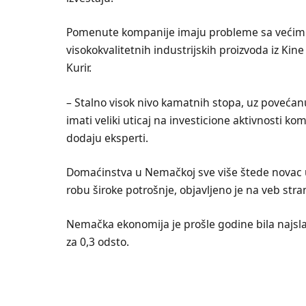
Pomenute kompanije imaju probleme sa većim t
visokokvalitetnih industrijskih proizvoda iz Kine
Kurir.
– Stalno visok nivo kamatnih stopa, uz povećan
imati veliki uticaj na investicione aktivnosti k
dodaju eksperti.
Domaćinstva u Nemačkoj sve više štede novac 
robu široke potrošnje, objavljeno je na veb stra
Nemačka ekonomija je prošle godine bila najsla
za 0,3 odsto.