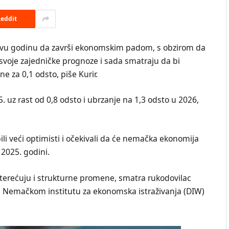
eddit
 ovu godinu da završi ekonomskim padom, s obzirom da
 svoje zajedničke prognoze i sada smatraju da bi
 za 0,1 odsto, piše Kurir.
 uz rast od 0,8 odsto i ubrzanje na 1,3 odsto u 2026,
ili veći optimisti i očekivali da će nemačka ekonomija
 2025. godini.
rećuju i strukturne promene, smatra rukodovilac
 u Nemačkom institutu za ekonomska istraživanja (DIW)