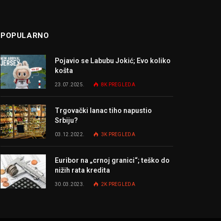
POPULARNO
Pojavio se Labubu Jokić; Evo koliko
košta
23.07.2025.
8K
PREGLEDA
Trgovački lanac tiho napustio
Srbiju?
03.12.2022.
3K
PREGLEDA
Euribor na „crnoj granici“; teško do
nižih rata kredita
30.03.2023.
2K
PREGLEDA