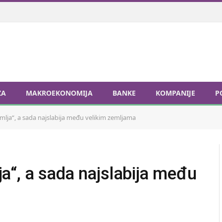
ZA
MAKROEKONOMIJA
BANKE
KOMPANIJE
P
lja“, a sada najslabija među velikim zemljama
“, a sada najslabija među