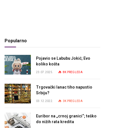
Popularno
Pojavio se Labubu Jokić; Evo
koliko košta
23.07.2025.
8K
PREGLEDA
Trgovački lanac tiho napustio
Srbiju?
03.12.2022.
3K
PREGLEDA
Euribor na „crnoj granici“; teško
do nižih rata kredita