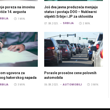
nje poreza na imovinu
Još dva javna preduzeća menjaju
ističe 14. avgusta
status i postaju DOO – Nuklearni
objekti Srbije i JP za skloništa
RBIJA
1 MIN.
SRBIJA
07.08.2025.
2 MIN.
rom ugovora za
Porasle prosečne cene polovnih
zbog hakerskog napada
automobila
RBIJA
AUTOMOBILI
3 MIN.
06.08.2025.
3 MIN.