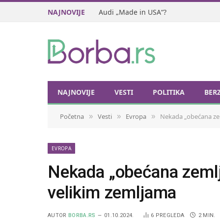
NAJNOVIJE
Audi „Made in USA“?
NAJNOVIJE
VESTI
POLITIKA
BER
Početna
Vesti
Evropa
Nekada „obećana zem
»
»
»
EVROPA
Nekada „obećana zemlja
velikim zemljama
AUTOR
BORBA.RS
01.10.2024.
6
PREGLEDA
2 MIN.