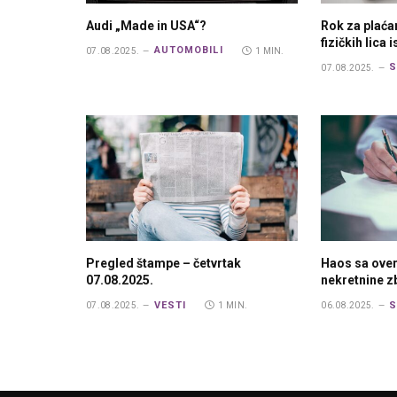
Audi „Made in USA“?
Rok za plaća
fizičkih lica 
AUTOMOBILI
07.08.2025.
1 MIN.
S
07.08.2025.
Pregled štampe – četvrtak
Haos sa ove
07.08.2025.
nekretnine 
VESTI
S
07.08.2025.
1 MIN.
06.08.2025.