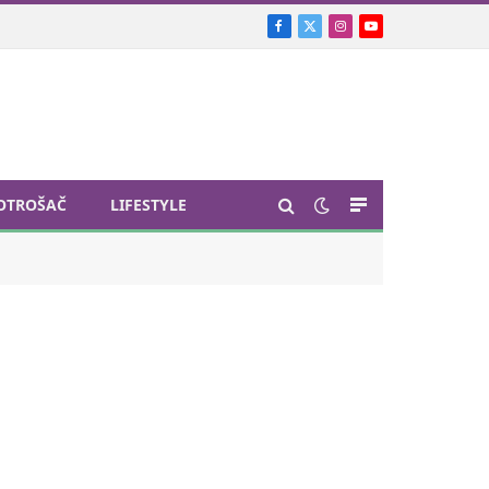
Facebook
X
Instagram
YouTube
(Twitter)
OTROŠAČ
LIFESTYLE