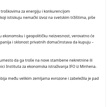
roškovima za energiju i konkurencijom
 koji istiskuju nemački izvoz na svetskim tržištima, piše
u ekonomsku i geopolitičku neizvesnost, verovatno će
ompanija i sklonost privatnih domaćinstava da kupuju –
umesto da ga troše na nove stambene nekretnine ili
nici Instituta za ekonomska istraživanja IFO iz Minhena.
bija među velikim zemljama evrozone i zabeležila je pad