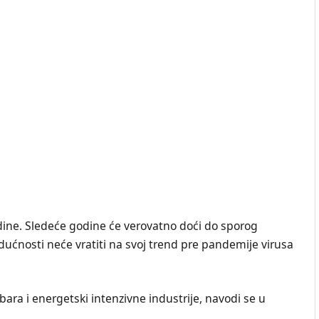
ine. Sledeće godine će verovatno doći do sporog
dućnosti neće vratiti na svoj trend pre pandemije virusa
ra i energetski intenzivne industrije, navodi se u