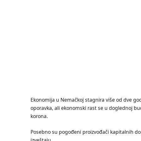
Ekonomija u Nemačkoj stagnira više od dve god
oporavka, ali ekonomski rast se u doglednoj bu
korona.
Posebno su pogođeni proizvođači kapitalnih doba
izveštaju.