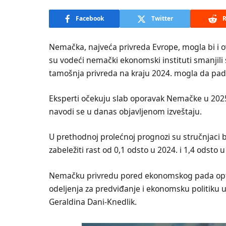
Facebook
Twitter
R
Nemačka, najveća privreda Evrope, mogla bi i
su vodeći nemački ekonomski instituti smanjili
tamošnja privreda na kraju 2024. mogla da padne
Eksperti očekuju slab oporavak Nemačke u 2025.
navodi se u danas objavljenom izveštaju.
U prethodnoj prolećnoj prognozi su stručnjaci b
zabeležiti rast od 0,1 odsto u 2024. i 1,4 odsto u
Nemačku privredu pored ekonomskog pada opte
odeljenja za predviđanje i ekonomsku politiku
Geraldina Dani-Knedlik.