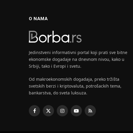
O NAMA
Jedinstveni informativni portal koji prati sve bitne
ekonomske dogadaje na dnevnom nivou, kako u
Srbiji, tako i Evropi i svetu.
Od makroekonomskih dogadaja, preko tržišta
svetskih berzi i kriptovaluta, potrošackih tema,
bankarstva, do sveta luksuza.
Facebook
X
Instagram
YouTube
RSS
(Twitter)