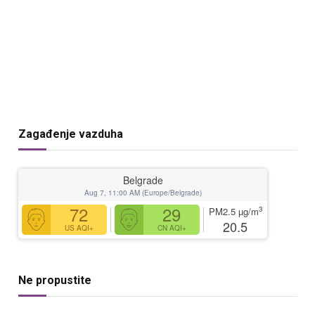
Zagađenje vazduha
Belgrade
Aug 7, 11:00 AM (Europe/Belgrade)
72
29
3
PM2.5
µg/m
20.5
US AQI+
CN AQI+
Ne propustite