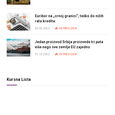
Euribor na „crnoj granici“; teško do nižih
rata kredita
30.03.2023.
2K
PREGLEDA
Jedan proizvod Srbija proizvede tri puta
više nego sve zemlje EU zajedno
31.10.2022.
2K
PREGLEDA
Kursna Lista