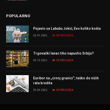
POPULARNO
Pojavio se Labubu Jokić; Evo koliko košta
23.07.2025.
8K
PREGLEDA
Trgovački lanac tiho napustio Srbiju?
03.12.2022.
3K
PREGLEDA
Euribor na „crnoj granici“; teško do nižih
rata kredita
30.03.2023.
2K
PREGLEDA