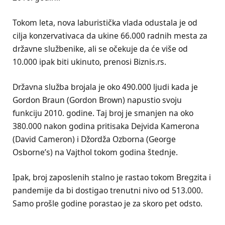
Tokom leta, nova laburistička vlada odustala je od
cilja konzervativaca da ukine 66.000 radnih mesta za
državne službenike, ali se očekuje da će više od
10.000 ipak biti ukinuto, prenosi Biznis.rs.
Državna služba brojala je oko 490.000 ljudi kada je
Gordon Braun (Gordon Brown) napustio svoju
funkciju 2010. godine. Taj broj je smanjen na oko
380.000 nakon godina pritisaka Dejvida Kamerona
(David Cameron) i Džordža Ozborna (George
Osborne’s) na Vajthol tokom godina štednje.
Ipak, broj zaposlenih stalno je rastao tokom Bregzita i
pandemije da bi dostigao trenutni nivo od 513.000.
Samo prošle godine porastao je za skoro pet odsto.