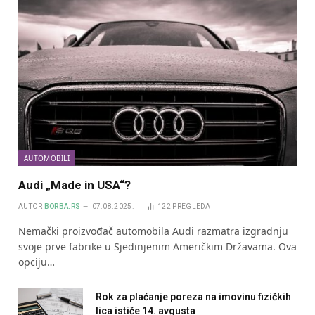
AUTOMOBILI
Audi „Made in USA“?
AUTOR
BORBA.RS
07.08.2025.
122
PREGLEDA
Nemački proizvođač automobila Audi razmatra izgradnju
svoje prve fabrike u Sjedinjenim Američkim Državama. Ova
opciju…
Rok za plaćanje poreza na imovinu fizičkih
lica ističe 14. avgusta