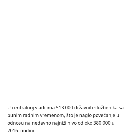
U centralnoj vladi ima 513.000 državnih službenika sa
punim radnim vremenom, što je naglo povećanje u
odnosu na nedavno najniži nivo od oko 380.000 u
2016. godini.