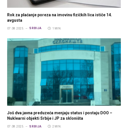
Rok za plaćanje poreza na imovinu fizičkih lica ističe 14.
avgusta
SRBIJA
07.08.2025.
1 MIN.
Još dva javna preduzeća menjaju status i postaju DOO –
Nuklearni objekti Srbije i JP za skloništa
SRBIJA
07.08.2025.
2 MIN.