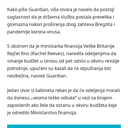
Kako piše Guardian, više izvora je navelo da postoji
saglasnost da je državna služba postala prevelika i
glomazna nakon proširenja zbog zahteva Bregzita i
pandemije korona virusa.
S obzirom da je ministarka finansija Velike Britanije
Rejčel Rivs (Rachel Reeves), naredila odeljenjima da
smanje budžet u iznosu od pet odsto u okviru revizije
potrošnje, upućeni su kazali da će otpuštanja biti
neizbežna, navodi Guardian.
Jedan izvor iz kabineta rekao je da će odeljenja morati
da donesu „veoma teške odluke“ u vezi sa brojem
zaposlenih ako žele da ostanu u okviru budžeta koje
je odredilo Ministarstvo finansija.