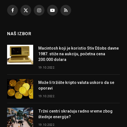
Facebook
X
Instagram
YouTube
RSS
(Twitter)
NAŠ IZBOR
Macintosh koji je koristio Stiv Džobs davne
1987. stiže na aukciju, početna cena
200.000 dolara
19.10.2022.
Može li tržište kripto valuta uskoro da se
oporavi
19.10.2022.
Tržni centri skraćuju radno vreme zbog
štednje energije?
19.10.2022.