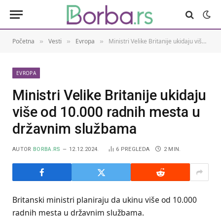
Početna
Vesti
Evropa
Ministri Velike Britanije ukidaju više od 10.000 radnih mesta u državnim službama
»
»
»
EVROPA
Ministri Velike Britanije ukidaju
više od 10.000 radnih mesta u
državnim službama
AUTOR
BORBA.RS
12.12.2024.
6
PREGLEDA
2 MIN.
Britanski ministri planiraju da ukinu više od 10.000
radnih mesta u državnim službama.