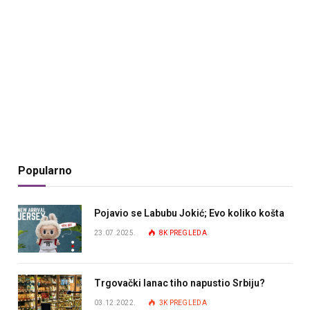
Popularno
Pojavio se Labubu Jokić; Evo koliko košta
23.07.2025.
8K
PREGLEDA
Trgovački lanac tiho napustio Srbiju?
03.12.2022.
3K
PREGLEDA