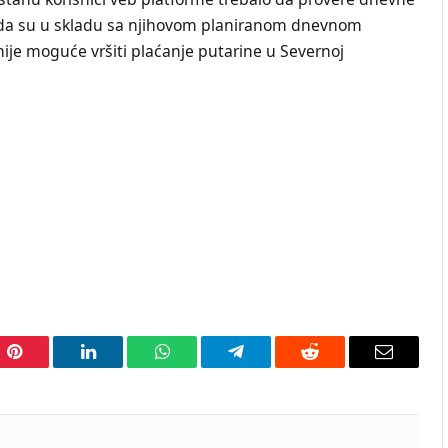
urni da su u skladu sa njihovom planiranom dnevnom
ije moguće vršiti plaćanje putarine u Severnoj
Pinterest
LinkedIn
WhatsApp
Telegram
Reddit
Email