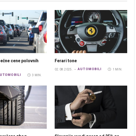
ečne cene polovnih
Ferari tone
AUTOMOBILI
02.08.2025.
1 MIN.
UTOMOBILI
3 MIN.