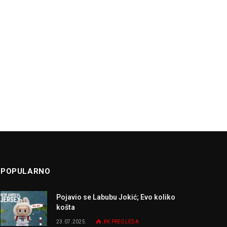
POPULARNO
Pojavio se Labubu Jokić; Evo koliko
košta
23.07.2025.
8K
PREGLEDA