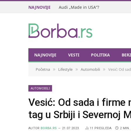
NAJNOVIJE
Audi „Made in USA“?
NAJNOVIJE
VESTI
POLITIKA
BER
Početna
Lifestyle
Automobili
Vesić: Od sad
»
»
»
AUTOMOBILI
Vesić: Od sada i firme
tag u Srbiji i Severnoj 
AUTOR
BORBA.RS
21.07.2023.
11
PREGLEDA
2 MIN.