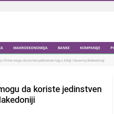
ZA
MAKROEKONOMIJA
BANKE
KOMPANIJE
P
a i firme mogu da koriste jedinstven tag u Srbiji i Severnoj Makedoniji
 mogu da koriste jedinstven
Makedoniji