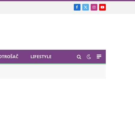
Facebook
X
Instagram
YouTube
(Twitter)
OTROŠAČ
LIFESTYLE