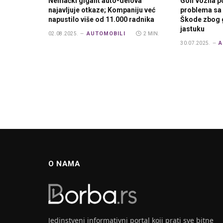
Nemački gigant auto-delova
Golf vozila 
najavljuje otkaze; Kompaniju već
problema sa
napustilo više od 11.000 radnika
Škode zbog 
jastuku
AUTOMOBILI
02.08.2025.
2 MIN.
A
30.07.2025.
O NAMA
Jedinstveni informativni portal koji prati sve bitne