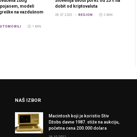
povučena zbog
Slovenija uvodi porez od 25% na
 pojasem, modeli
dobit od kriptovaluta
greške na vazdušnom
REGION
28.07.2025.
2 MIN.
UTOMOBILI
1 MIN.
NAŠ IZBOR
Macintosh koji je koristio Stiv
Džobs davne 1987. stiže na aukciju,
početna cena 200.000 dolara
19.10.2022.