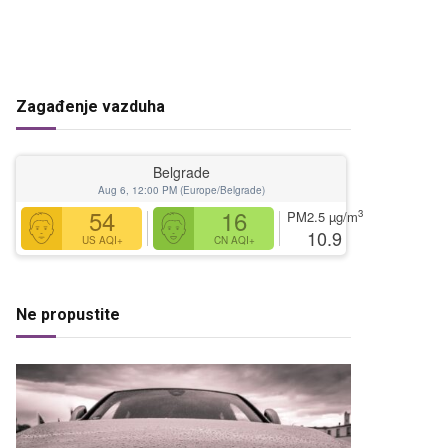
Zagađenje vazduha
Belgrade
Aug 6, 12:00 PM (Europe/Belgrade)
54
16
3
PM2.5
µg/m
10.9
US AQI+
CN AQI+
Ne propustite