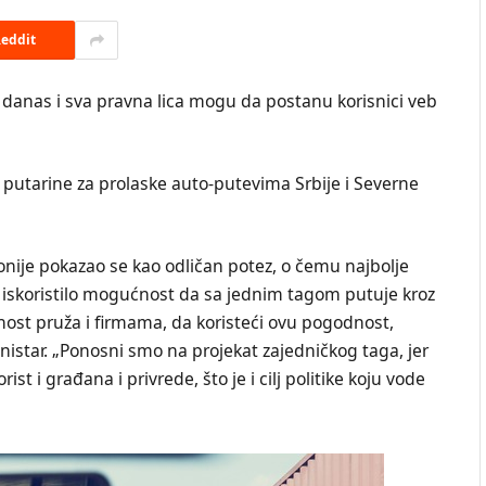
eddit
d danas i sva pravna lica mogu da postanu korisnici veb
 putarine za prolaske auto-putevima Srbije i Severne
onije pokazao se kao odličan potez, o čemu najbolje
ji iskoristilo mogućnost da sa jednim tagom putuje kroz
nost pruža i firmama, da koristeći ovu pogodnost,
inistar. „Ponosni smo na projekat zajedničkog taga, jer
i građana i privrede, što je i cilj politike koju vode