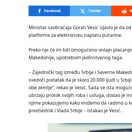
Facebook
Twitter
R
Ministar saobraćaja Goran Vesić izjavio je da o
platforme za elektronsku naplatu putarine.
Preko nje će im biti omogućeno onlajn plaćanje
Makedonije, upotrebom jedinstvenog taga.
– Zajednički tag između Srbije i Severne Maked
svedoči podatak da je skoro 20.000 ljudi u Srbi
obe zemlje“, rekao je Vesić. Sada se ista moguć
ubrzaju protok svojih roba i usluga, dodao je m
njime pokazujemo kako možemo da radimo u korist 
predsednik i Vlada Srbije – istakao je Vesić.