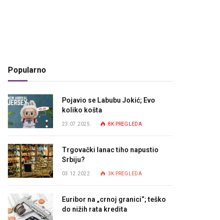
Popularno
Pojavio se Labubu Jokić; Evo
koliko košta
23.07.2025.
8K
PREGLEDA
Trgovački lanac tiho napustio
Srbiju?
03.12.2022.
3K
PREGLEDA
Euribor na „crnoj granici“; teško
do nižih rata kredita