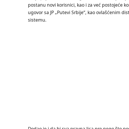
postanu novi korisnici, kao i za već postojeće ko
ugovor sa JP „Putevi Srbije“, kao ovlašćenim di
sistemu.
Dodao je i da bi sva pravna lica pre nego što p