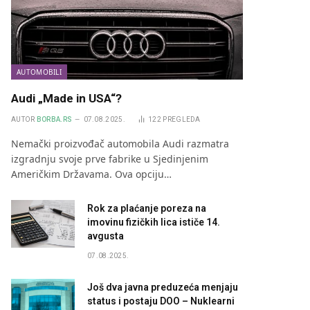
AUTOMOBILI
Audi „Made in USA“?
AUTOR
BORBA.RS
07.08.2025.
122
PREGLEDA
Nemački proizvođač automobila Audi razmatra
izgradnju svoje prve fabrike u Sjedinjenim
Američkim Državama. Ova opciju…
Rok za plaćanje poreza na
imovinu fizičkih lica ističe 14.
avgusta
07.08.2025.
Još dva javna preduzeća menjaju
status i postaju DOO – Nuklearni