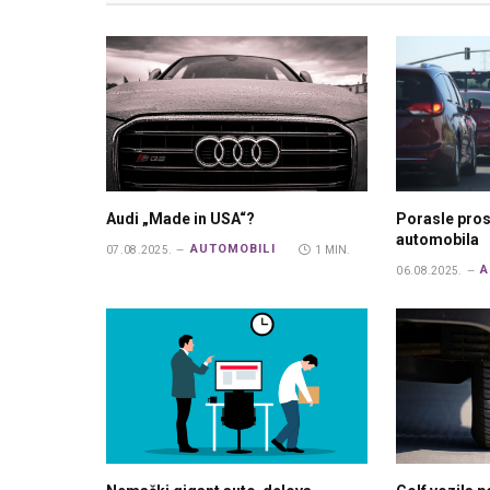
Audi „Made in USA“?
Porasle pros
automobila
AUTOMOBILI
07.08.2025.
1 MIN.
A
06.08.2025.