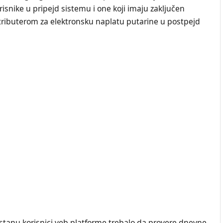
risnike u pripejd sistemu i one koji imaju zaključen
stributerom za elektronsku naplatu putarine u postpejd
ostanu korisnici veb platforme trebalo da provere dnevne