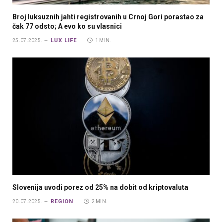
Broj luksuznih jahti registrovanih u Crnoj Gori porastao za
čak 77 odsto; A evo ko su vlasnici
LUX LIFE
25.07.2025.
1 MIN.
Slovenija uvodi porez od 25% na dobit od kriptovaluta
REGION
20.07.2025.
2 MIN.