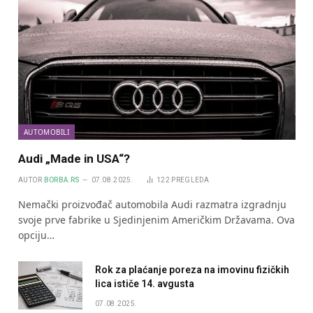
AUTOMOBILI
Audi „Made in USA“?
AUTOR
BORBA.RS
07.08.2025.
122
PREGLEDA
Nemački proizvođač automobila Audi razmatra izgradnju
svoje prve fabrike u Sjedinjenim Američkim Državama. Ova
opciju…
Rok za plaćanje poreza na imovinu fizičkih
lica ističe 14. avgusta
07.08.2025.