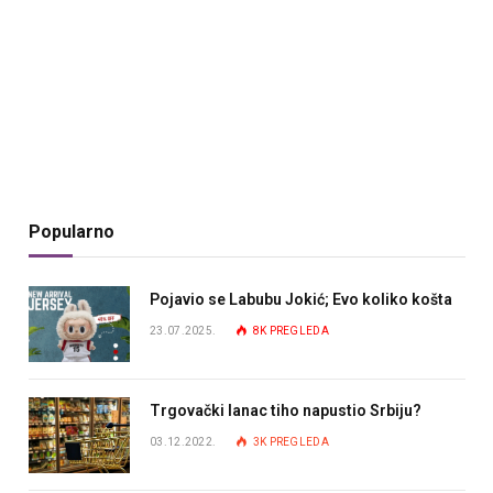
Popularno
Pojavio se Labubu Jokić; Evo koliko košta
23.07.2025.
8K
PREGLEDA
Trgovački lanac tiho napustio Srbiju?
03.12.2022.
3K
PREGLEDA