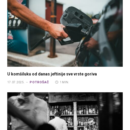
U komšiluku od danas jeftinije sve vrste goriva
POTROŠAČ
17.07.2025.
1 MIN.