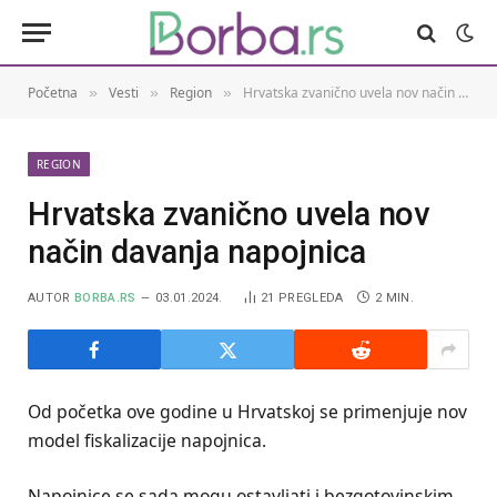
Početna
Vesti
Region
Hrvatska zvanično uvela nov način davanja napojnica
»
»
»
REGION
Hrvatska zvanično uvela nov
način davanja napojnica
AUTOR
BORBA.RS
03.01.2024.
21
PREGLEDA
2 MIN.
Od početka ove godine u Hrvatskoj se primenjuje nov
model fiskalizacije napojnica.
Napojnice se sada mogu ostavljati i bezgotovinskim