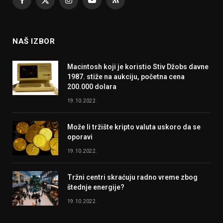
Facebook
X
Instagram
YouTube
RSS
(Twitter)
NAŠ IZBOR
Macintosh koji je koristio Stiv Džobs davne
1987. stiže na aukciju, početna cena
200.000 dolara
19.10.2022.
Može li tržište kripto valuta uskoro da se
oporavi
19.10.2022.
Tržni centri skraćuju radno vreme zbog
štednje energije?
19.10.2022.