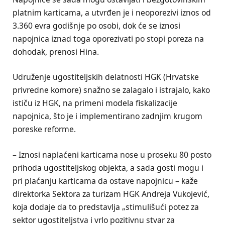
platnim karticama, a utvrđen je i neoporezivi iznos od
3.360 evra godišnje po osobi, dok će se iznosi
napojnica iznad toga oporezivati po stopi poreza na
dohodak, prenosi Hina.
Udruženje ugostiteljskih delatnosti HGK (Hrvatske
privredne komore) snažno se zalagalo i istrajalo, kako
ističu iz HGK, na primeni modela fiskalizacije
napojnica, što je i implementirano zadnjim krugom
poreske reforme.
– Iznosi naplaćeni karticama nose u proseku 80 posto
prihoda ugostiteljskog objekta, a sada gosti mogu i
pri plaćanju karticama da ostave napojnicu – kaže
direktorka Sektora za turizam HGK Andreja Vukojević,
koja dodaje da to predstavlja „stimulišući potez za
sektor ugostiteljstva i vrlo pozitivnu stvar za