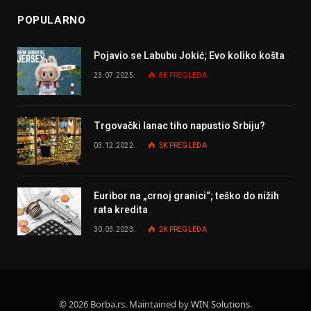
POPULARNO
Pojavio se Labubu Jokić; Evo koliko košta
23.07.2025.
8K
PREGLEDA
Trgovački lanac tiho napustio Srbiju?
03.12.2022.
3K
PREGLEDA
Euribor na „crnoj granici“; teško do nižih
rata kredita
30.03.2023.
2K
PREGLEDA
© 2026 Borba.rs. Maintained by
WIN Solutions
.