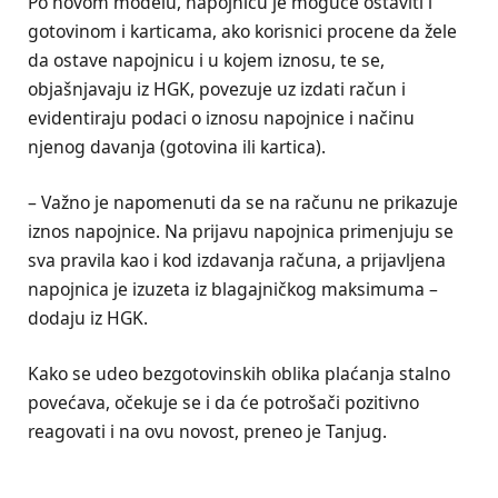
Po novom modelu, napojnicu je moguće ostaviti i
gotovinom i karticama, ako korisnici procene da žele
da ostave napojnicu i u kojem iznosu, te se,
objašnjavaju iz HGK, povezuje uz izdati račun i
evidentiraju podaci o iznosu napojnice i načinu
njenog davanja (gotovina ili kartica).
– Važno je napomenuti da se na računu ne prikazuje
iznos napojnice. Na prijavu napojnica primenjuju se
sva pravila kao i kod izdavanja računa, a prijavljena
napojnica je izuzeta iz blagajničkog maksimuma –
dodaju iz HGK.
Kako se udeo bezgotovinskih oblika plaćanja stalno
povećava, očekuje se i da će potrošači pozitivno
reagovati i na ovu novost, preneo je Tanjug.