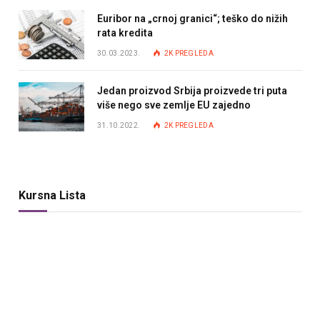
Euribor na „crnoj granici“; teško do nižih
rata kredita
30.03.2023.
2K
PREGLEDA
Jedan proizvod Srbija proizvede tri puta
više nego sve zemlje EU zajedno
31.10.2022.
2K
PREGLEDA
Kursna Lista