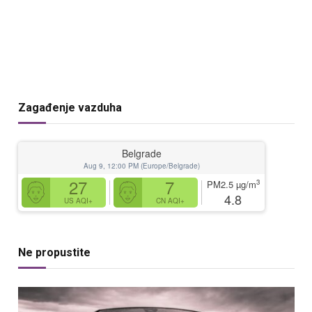
Zagađenje vazduha
Belgrade
Aug 9, 12:00 PM (Europe/Belgrade)
27
7
3
PM2.5
µg/m
4.8
US AQI+
CN AQI+
Ne propustite