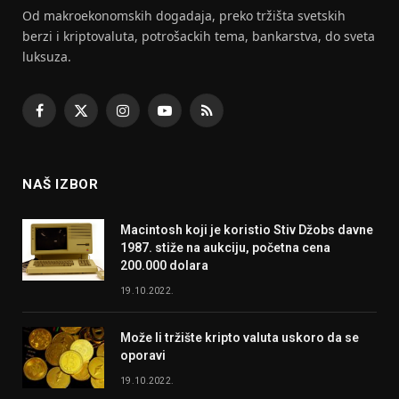
Od makroekonomskih dogadaja, preko tržišta svetskih
berzi i kriptovaluta, potrošackih tema, bankarstva, do sveta
luksuza.
Facebook
X
Instagram
YouTube
RSS
(Twitter)
NAŠ IZBOR
Macintosh koji je koristio Stiv Džobs davne
1987. stiže na aukciju, početna cena
200.000 dolara
19.10.2022.
Može li tržište kripto valuta uskoro da se
oporavi
19.10.2022.