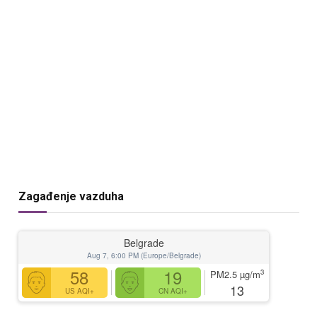
Zagađenje vazduha
Belgrade
Aug 7, 6:00 PM (Europe/Belgrade)
58
19
3
PM2.5
µg/m
13
US AQI+
CN AQI+