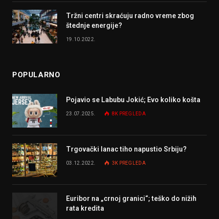
Tržni centri skraćuju radno vreme zbog
štednje energije?
19.10.2022.
POPULARNO
Pojavio se Labubu Jokić; Evo koliko košta
23.07.2025.
8K
PREGLEDA
Trgovački lanac tiho napustio Srbiju?
03.12.2022.
3K
PREGLEDA
Euribor na „crnoj granici“; teško do nižih
rata kredita