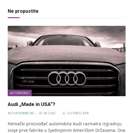
Ne propustite
AUTOMOBILI
Audi „Made in USA“?
AUTOR
BORBA.RS
07.08.2025.
122
PREGLEDA
Nemački proizvođač automobila Audi razmatra izgradnju
svoje prve fabrike u Sjedinjenim Američkim Državama. Ova