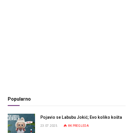
Popularno
Pojavio se Labubu Jokić; Evo koliko košta
23.07.2025.
8K
PREGLEDA