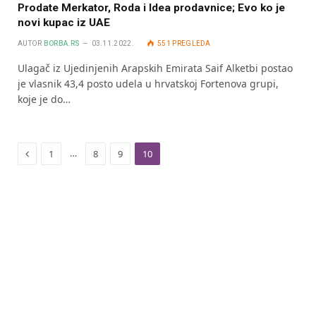
Prodate Merkator, Roda i Idea prodavnice; Evo ko je
novi kupac iz UAE
AUTOR
BORBA.RS
03.11.2022.
551
PREGLEDA
Ulagač iz Ujedinjenih Arapskih Emirata Saif Alketbi postao
je vlasnik 43,4 posto udela u hrvatskoj Fortenova grupi,
koje je do…
Previous
…
1
8
9
10