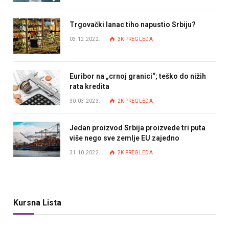
Trgovački lanac tiho napustio Srbiju?
03.12.2022.
3K
PREGLEDA
Euribor na „crnoj granici“; teško do nižih
rata kredita
30.03.2023.
2K
PREGLEDA
Jedan proizvod Srbija proizvede tri puta
više nego sve zemlje EU zajedno
31.10.2022.
2K
PREGLEDA
Kursna Lista