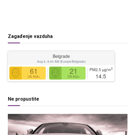
Zagađenje vazduha
Belgrade
Aug 6, 9:00 AM (Europe/Belgrade)
61
21
3
PM2.5
µg/m
14.5
US AQI+
CN AQI+
Ne propustite