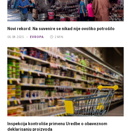
Novi rekord: Na suvenire se nikad nije ovoliko potrošilo
EVROPA
06.08.2025.
2 MIN.
Inspekcija kontroliše primenu Uredbe o obaveznom
deklarisanju proizvoda