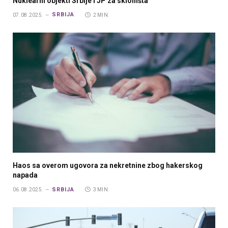
Nuklearni objekti Srbije i JP za skloništa
SRBIJA
07.08.2025.
2 MIN.
Haos sa overom ugovora za nekretnine zbog hakerskog
napada
SRBIJA
06.08.2025.
3 MIN.