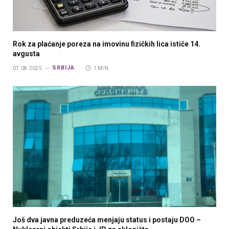
Rok za plaćanje poreza na imovinu fizičkih lica ističe 14.
avgusta
SRBIJA
07.08.2025.
1 MIN.
Još dva javna preduzeća menjaju status i postaju DOO –