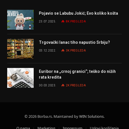
Pojavio se Labubu Jokić; Evo koliko košta
23.07.2025.
8K
PREGLEDA
Trgovački lanac tiho napustio Srbiju?
03.12.2022.
3K
PREGLEDA
Euribor na „crnoj granici“; teško do nižih
rata kredita
30.03.2023.
2K
PREGLEDA
© 2026 Borba.rs. Maintained by
WIN Solutions
.
O nama
Marketing
Impressum
Uslovi korišćenja