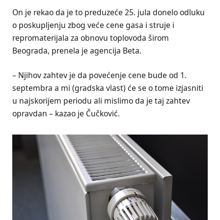
On je rekao da je to preduzeće 25. jula donelo odluku
o poskupljenju zbog veće cene gasa i struje i
repromaterijala za obnovu toplovoda širom
Beograda, prenela je agencija Beta.
– Njihov zahtev je da povećenje cene bude od 1.
septembra a mi (gradska vlast) će se o tome izjasniti
u najskorijem periodu ali mislimo da je taj zahtev
opravdan – kazao je Čučković.