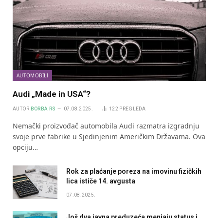
AUTOMOBILI
Audi „Made in USA“?
AUTOR
BORBA.RS
07.08.2025.
122
PREGLEDA
Nemački proizvođač automobila Audi razmatra izgradnju
svoje prve fabrike u Sjedinjenim Američkim Državama. Ova
opciju…
Rok za plaćanje poreza na imovinu fizičkih
lica ističe 14. avgusta
07.08.2025.
Još dva javna preduzeća menjaju status i