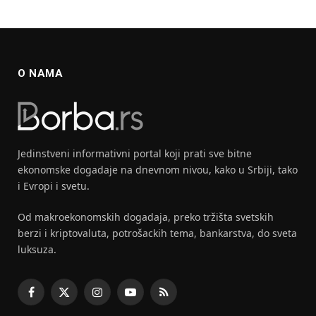
O NAMA
Jedinstveni informativni portal koji prati sve bitne
ekonomske dogadaje na dnevnom nivou, kako u Srbiji, tako
i Evropi i svetu.
Od makroekonomskih dogadaja, preko tržišta svetskih
berzi i kriptovaluta, potrošackih tema, bankarstva, do sveta
luksuza.
Facebook
X
Instagram
YouTube
RSS
(Twitter)