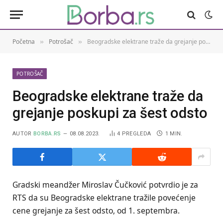
Početna
Potrošač
Beogradske elektrane traže da grejanje poskupi za šest odsto
»
»
POTROŠAČ
Beogradske elektrane traže da
grejanje poskupi za šest odsto
AUTOR
BORBA.RS
08.08.2023.
4
PREGLEDA
1 MIN.
Gradski meandžer Miroslav Čučković potvrdio je za
RTS da su Beogradske elektrane tražile povećenje
cene grejanje za šest odsto, od 1. septembra.