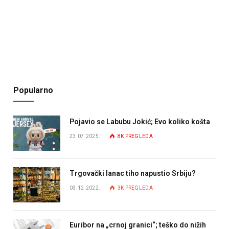
Popularno
Pojavio se Labubu Jokić; Evo koliko košta
23.07.2025.
8K
PREGLEDA
Trgovački lanac tiho napustio Srbiju?
03.12.2022.
3K
PREGLEDA
Euribor na „crnoj granici“; teško do nižih