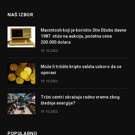
NAŠ IZBOR
Macintosh koji je koristio Stiv Džobs davne
1987. stiže na aukciju, početna cena
200.000 dolara
19.10.2022.
Može li tržište kripto valuta uskoro da se
oporavi
19.10.2022.
Tržni centri skraćuju radno vreme zbog
štednje energije?
19.10.2022.
POPULARNO