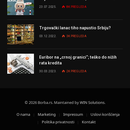
23.07.2025.
8K
PREGLEDA
Trgovački lanac tiho napustio Srbiju?
03.12.2022.
3K
PREGLEDA
Euribor na „crnoj granici“; teško do nižih
rata kredita
30.03.2023.
2K
PREGLEDA
© 2026 Borba.rs. Maintained by
WIN Solutions
.
O nama
Marketing
Impressum
Uslovi korišćenja
Politika privatnosti
Kontakt