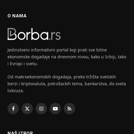
O NAMA
Jedinstveni informativni portal koji prati sve bitne
ekonomske dogadaje na dnevnom nivou, kako u Srbiji, tako
i Evropi i svetu.
Od makroekonomskih dogadaja, preko tržišta svetskih
berzi i kriptovaluta, potrošackih tema, bankarstva, do sveta
luksuza.
Facebook
X
Instagram
YouTube
RSS
(Twitter)
NAŠ IZBOR