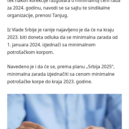
tek nakon korekcije razgovara o minimalnoj ceni rada
za 2024. godinu, navodi se sa sajtu te sindikalne
organizacije, prenosi Tanjug.
Iz Vlade Srbije je ranije najavljeno je da će na kraju
2023. biti doneta odluka da se minimalna zarada od
1. januara 2024. izjednači sa minimalnom
potrošačkom korpom.
Navedeno je i da će se, prema planu „Srbija 2025“,
minimalna zarada izjednačiti sa cenom minimalne
potrošačke korpe do kraja 2023. godine.