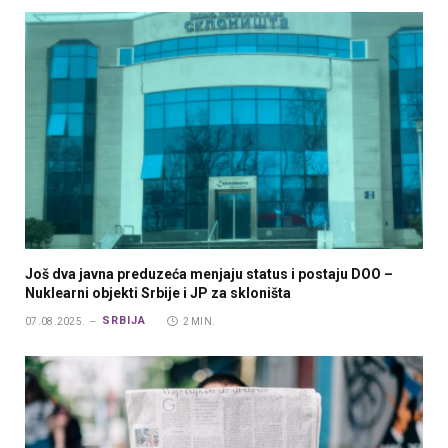
Još dva javna preduzeća menjaju status i postaju DOO –
Nuklearni objekti Srbije i JP za skloništa
SRBIJA
07.08.2025.
2 MIN.