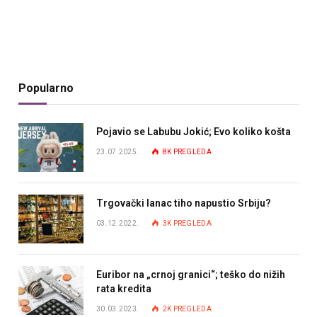
Popularno
Pojavio se Labubu Jokić; Evo koliko košta
23.07.2025.
8K
PREGLEDA
Trgovački lanac tiho napustio Srbiju?
03.12.2022.
3K
PREGLEDA
Euribor na „crnoj granici“; teško do nižih
rata kredita
30.03.2023.
2K
PREGLEDA