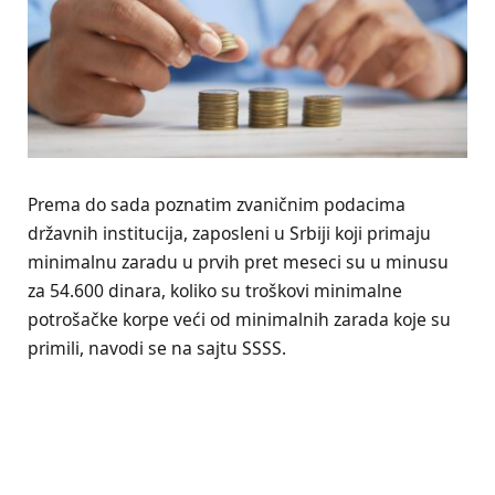
Prema do sada poznatim zvaničnim podacima
državnih institucija, zaposleni u Srbiji koji primaju
minimalnu zaradu u prvih pret meseci su u minusu
za 54.600 dinara, koliko su troškovi minimalne
potrošačke korpe veći od minimalnih zarada koje su
primili, navodi se na sajtu SSSS.