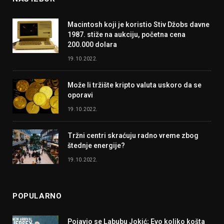
Macintosh koji je koristio Stiv Džobs davne
1987. stiže na aukciju, početna cena
200.000 dolara
19.10.2022.
Može li tržište kripto valuta uskoro da se
oporavi
19.10.2022.
Tržni centri skraćuju radno vreme zbog
štednje energije?
19.10.2022.
POPULARNO
Pojavio se Labubu Jokić; Evo koliko košta