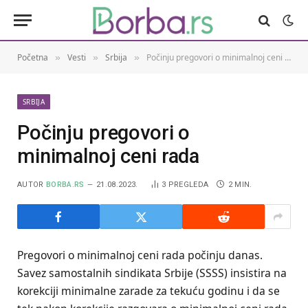
Početna
Vesti
Srbija
Počinju pregovori o minimalnoj ceni rada
»
»
»
SRBIJA
Počinju pregovori o
minimalnoj ceni rada
AUTOR
BORBA.RS
21.08.2023.
3
PREGLEDA
2 MIN.
Pregovori o minimalnoj ceni rada počinju danas.
Savez samostalnih sindikata Srbije (SSSS) insistira na
korekciji minimalne zarade za tekuću godinu i da se