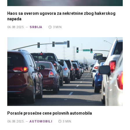
Haos sa overom ugovora za nekretnine zbog hakerskog
napada
SRBIJA
06.08.2025.
3 MIN.
Porasle prosečne cene polovnih automobila
AUTOMOBILI
06.08.2025.
3 MIN.