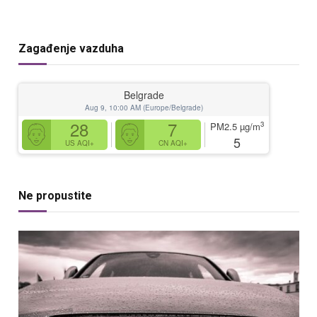
Zagađenje vazduha
Belgrade
Aug 9, 10:00 AM (Europe/Belgrade)
28
7
3
PM2.5
µg/m
5
US AQI+
CN AQI+
Ne propustite