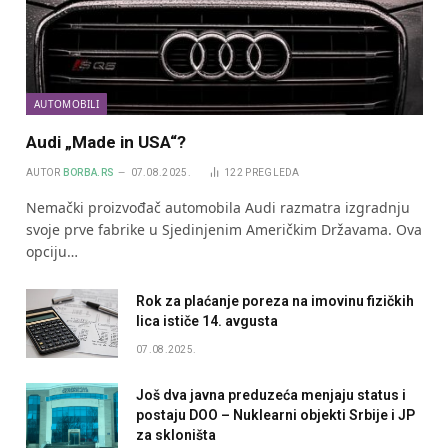
AUTOMOBILI
Audi „Made in USA“?
AUTOR
BORBA.RS
07.08.2025.
122
PREGLEDA
Nemački proizvođač automobila Audi razmatra izgradnju
svoje prve fabrike u Sjedinjenim Američkim Državama. Ova
opciju…
Rok za plaćanje poreza na imovinu fizičkih
lica ističe 14. avgusta
07.08.2025.
Još dva javna preduzeća menjaju status i
postaju DOO – Nuklearni objekti Srbije i JP
za skloništa