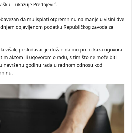
višku – ukazuje Predojević.
 obavezan da mu isplati otpremninu najmanje u visini dve
lednjem objavljenom podatku Republičkog zavoda za
oški višak, poslodavac je dužan da mu pre otkaza ugovora
štim aktom ili ugovorom o radu, s tim što ne može biti
vaku navršenu godinu rada u radnom odnosu kod
mninu.