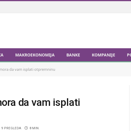
ZA
MAKROEKONOMIJA
BANKE
KOMPANIJE
P
mora da vam isplati otpremninu
ora da vam isplati
9
PREGLEDA
8 MIN.