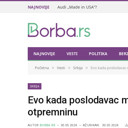
NAJNOVIJE
Audi „Made in USA“?
NAJNOVIJE
VESTI
POLITIKA
BER
Početna
Vesti
Srbija
Evo kada poslodavac 
»
»
»
SRBIJA
Evo kada poslodavac m
otpremninu
AUTOR
BORBA.RS
30.05.2024.
AŽURIRAN:
30.05.2024.