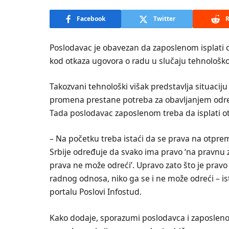
Facebook
Twitter
R
Poslodavac je obavezan da zaposlenom isplati o
kod otkaza ugovora o radu u slučaju tehnološkog
Takozvani tehnološki višak predstavlja situacij
promena prestane potreba za obavljanjem odre
Tada poslodavac zaposlenom treba da isplati 
– Na početku treba istaći da se prava na otpre
Srbije određuje da svako ima pravo ‘na pravnu z
prava ne može odreći’. Upravo zato što je pravo
radnog odnosa, niko ga se i ne može odreći – i
portalu Poslovi Infostud.
Kako dodaje, sporazumi poslodavca i zaposlenog