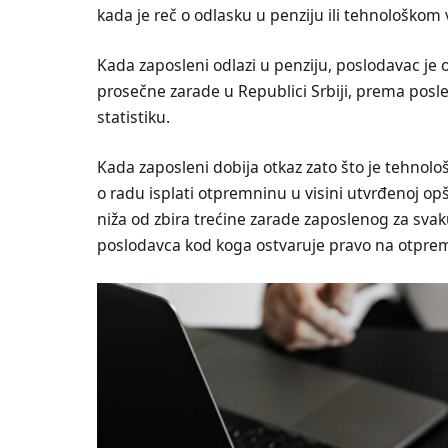
kada je reč o odlasku u penziju ili tehnološkom 
Kada zaposleni odlazi u penziju, poslodavac je
prosečne zarade u Republici Srbiji, prema pos
statistiku.
Kada zaposleni dobija otkaz zato što je tehnol
o radu isplati otpremninu u visini utvrđenoj op
niža od zbira trećine zarade zaposlenog za s
poslodavca kod koga ostvaruje pravo na otpre