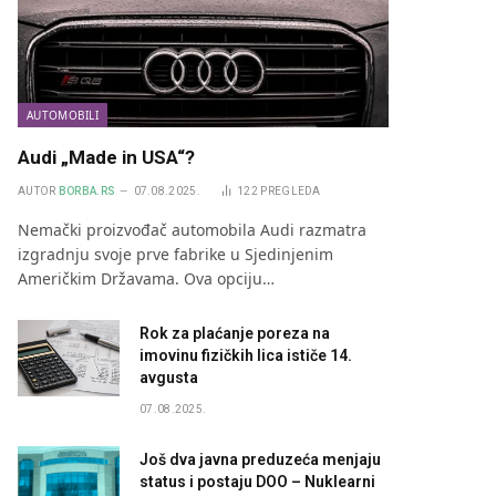
AUTOMOBILI
Audi „Made in USA“?
AUTOR
BORBA.RS
07.08.2025.
122
PREGLEDA
Nemački proizvođač automobila Audi razmatra
izgradnju svoje prve fabrike u Sjedinjenim
Američkim Državama. Ova opciju…
Rok za plaćanje poreza na
imovinu fizičkih lica ističe 14.
avgusta
07.08.2025.
Još dva javna preduzeća menjaju
status i postaju DOO – Nuklearni