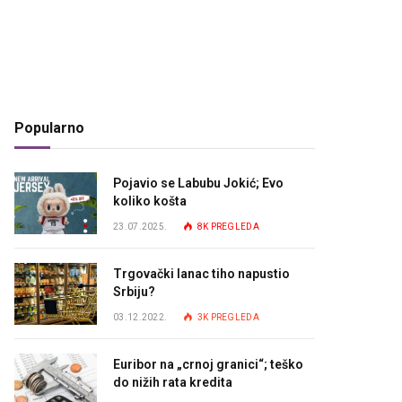
Popularno
Pojavio se Labubu Jokić; Evo
koliko košta
23.07.2025.
8K
PREGLEDA
Trgovački lanac tiho napustio
Srbiju?
03.12.2022.
3K
PREGLEDA
Euribor na „crnoj granici“; teško
do nižih rata kredita