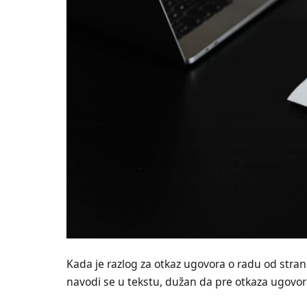
Kada je razlog za otkaz ugovora o radu od stran
navodi se u tekstu, dužan da pre otkaza ugovo