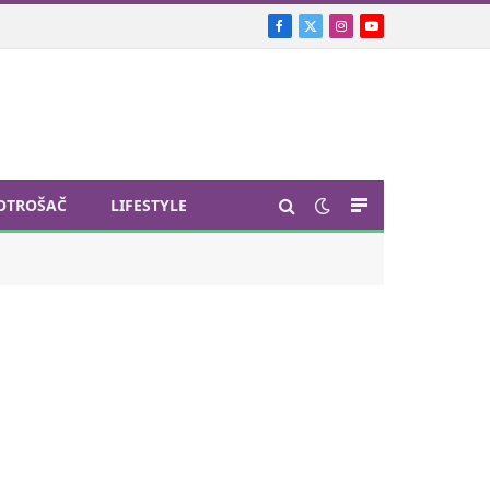
Facebook
X
Instagram
YouTube
(Twitter)
OTROŠAČ
LIFESTYLE