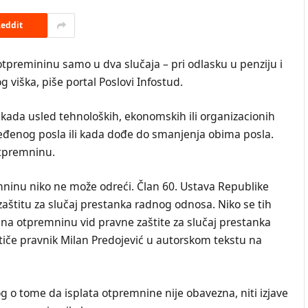
eddit
tpremininu samo u dva slučaja – pri odlasku u penziju i
 viška, piše portal Poslovi Infostud.
u kada usled tehnoloških, ekonomskih ili organizacionih
đenog posla ili kada dođe do smanjenja obima posla.
otpremninu.
mninu niko ne može odreći. Član 60. Ustava Republike
aštitu za slučaj prestanka radnog odnosa. Niko se tih
 na otpremninu vid pravne zaštite za slučaj prestanka
stiče pravnik Milan Predojević u autorskom tekstu na
 o tome da isplata otpremnine nije obavezna, niti izjave