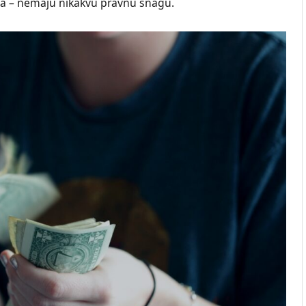
va – nemaju nikakvu pravnu snagu.