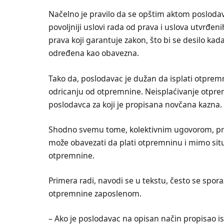
Načelno je pravilo da se opštim aktom poslodav
povoljniji uslovi rada od prava i uslova utvr
prava koji garantuje zakon, što bi se desilo kad
određena kao obavezna.
Tako da, poslodavac je dužan da isplati otpremn
odricanju od otpremnine. Neisplaćivanje otprem
poslodavca za koji je propisana novčana kazna.
Shodno svemu tome, kolektivnim ugovorom, pra
može obavezati da plati otpremninu i mimo sit
otpremnine.
Primera radi, navodi se u tekstu, često se sp
otpremnine zaposlenom.
– Ako je poslodavac na opisan način propisao i