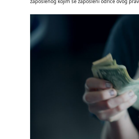
zaposlenog kojim se zaposleni odriče ovog pra