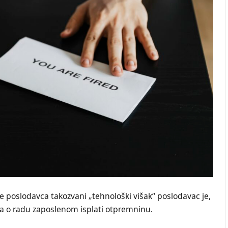
e poslodavca takozvani „tehnološki višak“ poslodavac je,
ra o radu zaposlenom isplati otpremninu.