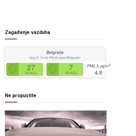
Zagađenje vazduha
Belgrade
Aug 9, 12:00 PM (Europe/Belgrade)
27
7
3
PM2.5
µg/m
4.8
US AQI+
CN AQI+
Ne propustite