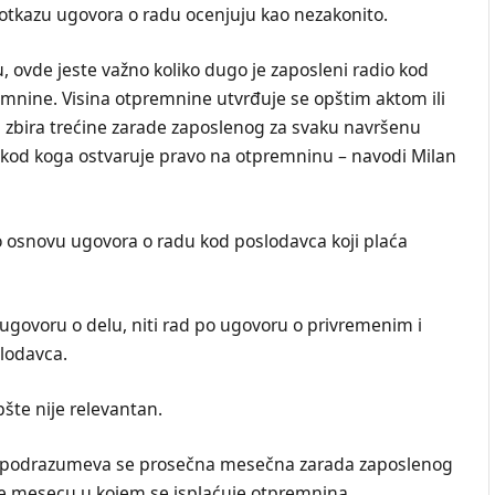
o otkazu ugovora o radu ocenjuju kao nezakonito.
u, ovde jeste važno koliko dugo je zaposleni radio kod
emnine. Visina otpremnine utvrđuje se opštim aktom ili
d zbira trećine zarade zaposlenog za svaku navršenu
od koga ostvaruje pravo na otpremninu – navodi Milan
o osnovu ugovora o radu kod poslodavca koji plaća
ugovoru o delu, niti rad po ugovoru o privremenim i
lodavca.
šte nije relevantan.
 podrazumeva se prosečna mesečna zarada zaposlenog
de mesecu u kojem se isplaćuje otpremnina.