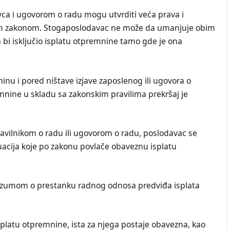
ca i ugovorom o radu mogu utvrditi veća prava i
đenih zakonom. Stogaposlodavac ne može da umanjuje obim
a bi isključio isplatu otpremnine tamo gde je ona
inu i pored ništave izjave zaposlenog ili ugovora o
nine u skladu sa zakonskim pravilima prekršaj je
vilnikom o radu ili ugovorom o radu, poslodavac se
uacija koje po zakonu povlače obaveznu isplatu
orazumom o prestanku radnog odnosa predviđa isplata
splatu otpremnine, ista za njega postaje obavezna, kao