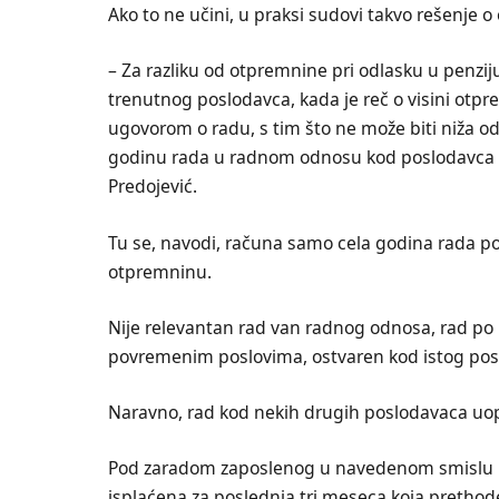
Ako to ne učini, u praksi sudovi takvo rešenje 
– Za razliku od otpremnine pri odlasku u penzij
trenutnog poslodavca, kada je reč o visini otpr
ugovorom o radu, s tim što ne može biti niža o
godinu rada u radnom odnosu kod poslodavca k
Predojević.
Tu se, navodi, računa samo cela godina rada p
otpremninu.
Nije relevantan rad van radnog odnosa, rad po 
povremenim poslovima, ostvaren kod istog pos
Naravno, rad kod nekih drugih poslodavaca uop
Pod zaradom zaposlenog u navedenom smislu
isplaćena za poslednja tri meseca koja pretho