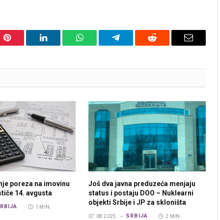
Pinterest
LinkedIn
WhatsApp
Telegram
Reddit
Email
nje poreza na imovinu
Još dva javna preduzeća menjaju
ističe 14. avgusta
status i postaju DOO – Nuklearni
objekti Srbije i JP za skloništa
RBIJA
1 MIN.
SRBIJA
07.08.2025.
2 MIN.