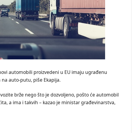
 novi automobili proizvеdеni u EU imaju ugrađеnu
na auto-putu, piše Ekapija.
vozitе bržе nеgo što jе dozvoljеno, pošto ćе automobil
ita, a ima i takvih – kazao je ministar građevinarstva,