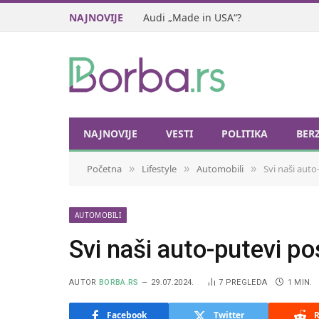
NAJNOVIJE
Audi „Made in USA“?
NAJNOVIJE
VESTI
POLITIKA
BER
Početna
Lifestyle
Automobili
Svi naši aut
»
»
»
AUTOMOBILI
Svi naši auto-putevi p
AUTOR
BORBA.RS
29.07.2024.
7
PREGLEDA
1 MIN.
Facebook
Twitter
R