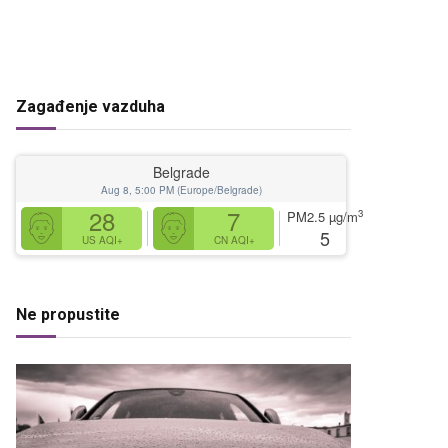
Zagađenje vazduha
Belgrade
Aug 8, 5:00 PM (Europe/Belgrade)
28
7
3
PM2.5
µg/m
5
US AQI+
CN AQI+
Ne propustite