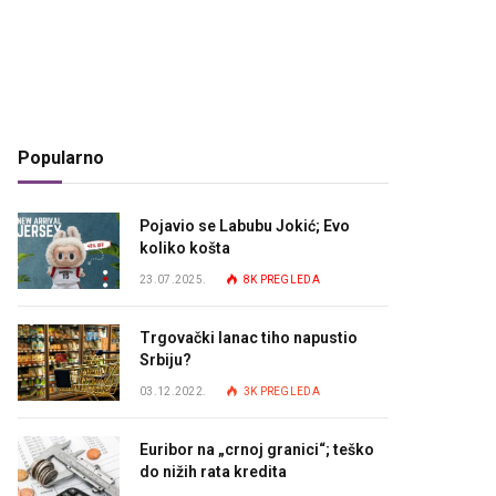
Popularno
Pojavio se Labubu Jokić; Evo
koliko košta
23.07.2025.
8K
PREGLEDA
Trgovački lanac tiho napustio
Srbiju?
03.12.2022.
3K
PREGLEDA
Euribor na „crnoj granici“; teško
do nižih rata kredita