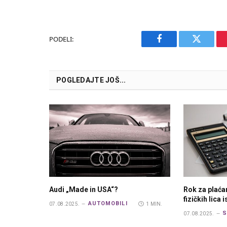
PODELI:
Facebook
Twitter
POGLEDAJTE JOŠ...
Audi „Made in USA“?
Rok za plaća
fizičkih lica 
AUTOMOBILI
07.08.2025.
1 MIN.
S
07.08.2025.