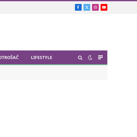
Facebook
X
Instagram
YouTube
(Twitter)
OTROŠAČ
LIFESTYLE