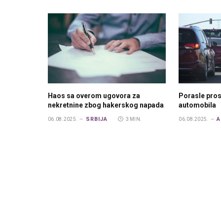
Haos sa overom ugovora za
Porasle pros
nekretnine zbog hakerskog napada
automobila
SRBIJA
A
06.08.2025.
3 MIN.
06.08.2025.