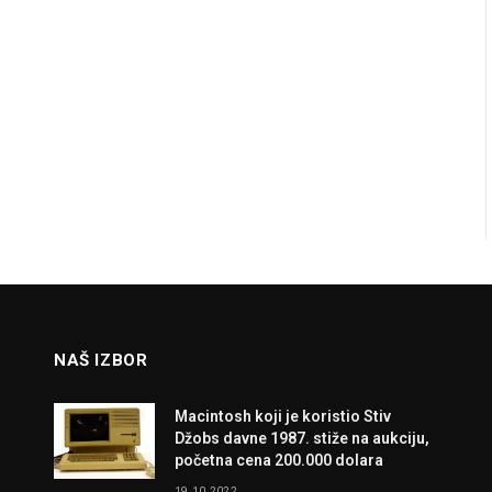
NAŠ IZBOR
Macintosh koji je koristio Stiv
Džobs davne 1987. stiže na aukciju,
početna cena 200.000 dolara
19.10.2022.