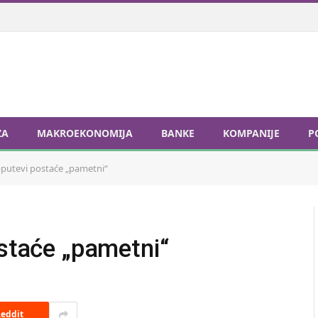
ZA
MAKROEKONOMIJA
BANKE
KOMPANIJE
P
o-putevi postaće „pametni“
ostaće „pametni“
eddit