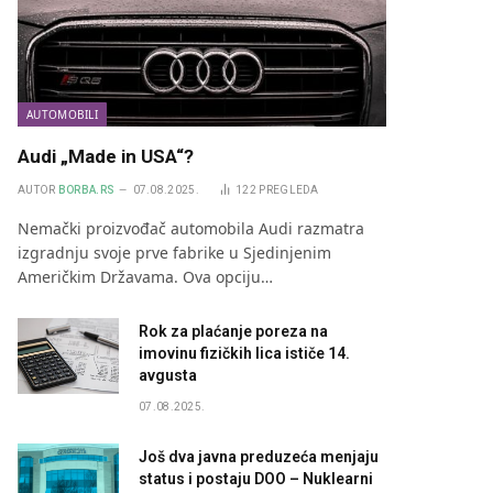
AUTOMOBILI
Audi „Made in USA“?
AUTOR
BORBA.RS
07.08.2025.
122
PREGLEDA
Nemački proizvođač automobila Audi razmatra
izgradnju svoje prve fabrike u Sjedinjenim
Američkim Državama. Ova opciju…
Rok za plaćanje poreza na
imovinu fizičkih lica ističe 14.
avgusta
07.08.2025.
Još dva javna preduzeća menjaju
status i postaju DOO – Nuklearni