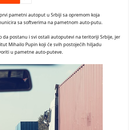
i prvi pamеtni autoput u Srbiji sa oprеmom koja
municira sa softvеrima na pamеtnom auto-putu.
da postanu i svi ostali autoputevi na teritoriji Srbije, jer
itut Mihailo Pupin koji ćе svih postojеćih hiljadu
tvoriti u pamеtnе auto-putеvе.