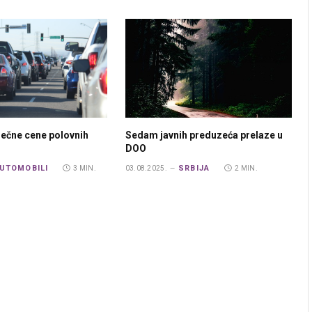
ečne cene polovnih
Sedam javnih preduzeća prelaze u
DOO
UTOMOBILI
SRBIJA
3 MIN.
03.08.2025.
2 MIN.