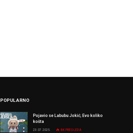
POPULARNO
Pojavio se Labubu Jokić; Evo koliko
košta
23.07.2025.
8K
PREGLEDA