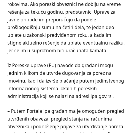
rokovima. Ako poreski obveznici ne dobiju na vreme
rešenja za tekuću godinu, predstavnici Uprave za
javne prihode im preporučuju da podele
prošlogodišnju sumu na četiri dela, te jedan deo
uplate u zakonski predviđenom roku, a kada im
stigne aktuelno rešenje da uplate eventualnu razliku,
jer će im u suprotnom biti uračunata kamata.
Iz Poreske uprave (PU) navode da građani mogu
jednim klikom da utvrde dugovanja za porez na
imovinu, kao i da izvrše plaćanje putem Jedinstvenog
informacionog sistema lokalnih poreskih
administracija koji se nalazi na adresi lpa.gov.rs .
– Putem Portala lpa građanima je omogućen pregled
utvrđenih obaveza, pregled stanja na računima
obveznika i podnošenje prijave za utvrđivanje poreza