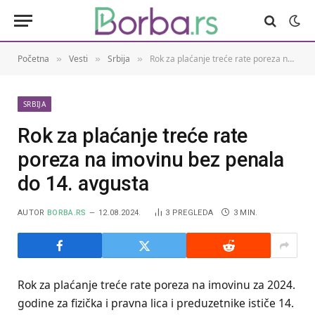
Početna
Vesti
Srbija
Rok za plaćanje treće rate poreza na imovinu bez penala do 14. avgusta
»
»
»
SRBIJA
Rok za plaćanje treće rate
poreza na imovinu bez penala
do 14. avgusta
AUTOR
BORBA.RS
12.08.2024.
3
PREGLEDA
3 MIN.
Rok za plaćanje treće rate poreza na imovinu za 2024.
godine za fizička i pravna lica i preduzetnike ističe 14.