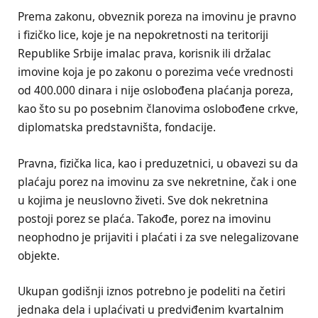
Prema zakonu, obveznik poreza na imovinu je pravno
i fizičko lice, koje je na nepokretnosti na teritoriji
Republike Srbije imalac prava, korisnik ili držalac
imovine koja je po zakonu o porezima veće vrednosti
od 400.000 dinara i nije oslobođena plaćanja poreza,
kao što su po posebnim članovima oslobođene crkve,
diplomatska predstavništa, fondacije.
Pravna, fizička lica, kao i preduzetnici, u obavezi su da
plaćaju porez na imovinu za sve nekretnine, čak i one
u kojima je neuslovno živeti. Sve dok nekretnina
postoji porez se plaća. Takođe, porez na imovinu
neophodno je prijaviti i plaćati i za sve nelegalizovane
objekte.
Ukupan godišnji iznos potrebno je podeliti na četiri
jednaka dela i uplaćivati u predviđenim kvartalnim