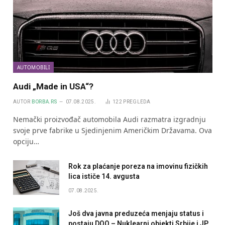
AUTOMOBILI
Audi „Made in USA“?
AUTOR
BORBA.RS
07.08.2025.
122
PREGLEDA
Nemački proizvođač automobila Audi razmatra izgradnju
svoje prve fabrike u Sjedinjenim Američkim Državama. Ova
opciju…
Rok za plaćanje poreza na imovinu fizičkih
lica ističe 14. avgusta
07.08.2025.
Još dva javna preduzeća menjaju status i
postaju DOO – Nuklearni objekti Srbije i JP