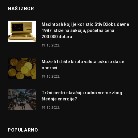
NAŠ IZBOR
Macintosh koji je koristio Stiv Džobs davne
1987. stiže na aukciju, početna cena
200.000 dolara
19.10.2022.
Može li tržište kripto valuta uskoro da se
oporavi
19.10.2022.
Tržni centri skraćuju radno vreme zbog
štednje energije?
19.10.2022.
POPULARNO