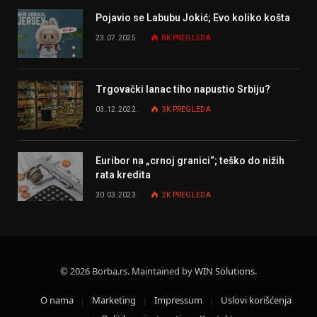
Pojavio se Labubu Jokić; Evo koliko košta
23.07.2025.
8K
PREGLEDA
Trgovački lanac tiho napustio Srbiju?
03.12.2022.
3K
PREGLEDA
Euribor na „crnoj granici“; teško do nižih
rata kredita
30.03.2023.
2K
PREGLEDA
© 2026 Borba.rs. Maintained by
WIN Solutions
.
O nama
Marketing
Impressum
Uslovi korišćenja