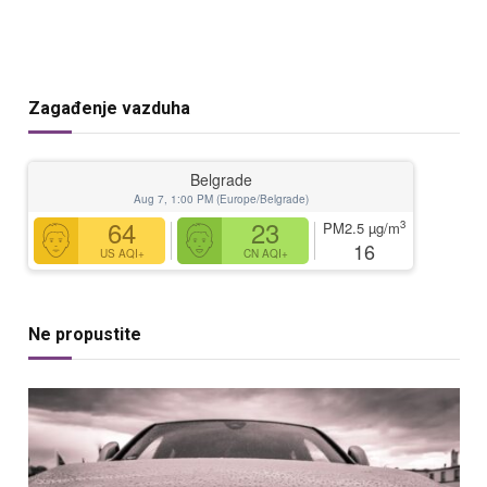
Zagađenje vazduha
Belgrade
Aug 7, 1:00 PM (Europe/Belgrade)
64
23
3
PM2.5
µg/m
16
US AQI+
CN AQI+
Ne propustite