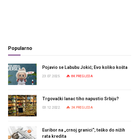
Popularno
Pojavio se Labubu Jokić; Evo koliko košta
23.07.2025.
8K
PREGLEDA
Trgovački lanac tiho napustio Srbiju?
03.12.2022.
3K
PREGLEDA
Euribor na „crnoj granici“; teško do nižih
rata kredita