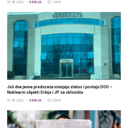
SRBIJA
07.08.2025.
1 MIN.
Još dva javna preduzeća menjaju status i postaju DOO –
Nuklearni objekti Srbije i JP za skloništa
SRBIJA
07.08.2025.
2 MIN.