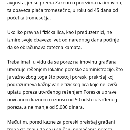
avgusta, jer se prema Zakonu o porezima na imovinu,
ta obaveza plaća tromesečno, u roku od 45 dana od
početka tromesečja.
Ukoliko pravna i fizička lica, kao i preduzetnici, ne
izmire svoje obaveze, već od narednog dana počinje
da se obračunava zatezna kamata.
Treba imati u vidu da se porez na imovinu građana
utvrđuje rešenjem lokalne poreske administracije, što
je važno zbog toga što postoji poreski prekršaj koji
podrazumeva kažnjavanje fizičkog lica koje ne izvrši
uplatu poreza utvrđenog rešenjem Poreske uprave
novčanom kaznom u iznosu od 50 odsto utvrđenog
poreza, a ne manje od 5.000 dinara.
Međutim, pored kazne za poreski prekršaj građani
treba da znaju da se u slučaju neplaćanja poreza