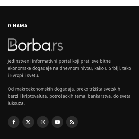
O NAMA
Jedinstveni informativni portal koji prati sve bitne
ekonomske dogadaje na dnevnom nivou, kako u Srbiji, tako
i Evropi i svetu.
Od makroekonomskih dogadaja, preko tržišta svetskih
berzi i kriptovaluta, potrošackih tema, bankarstva, do sveta
luksuza.
Facebook
X
Instagram
YouTube
RSS
(Twitter)