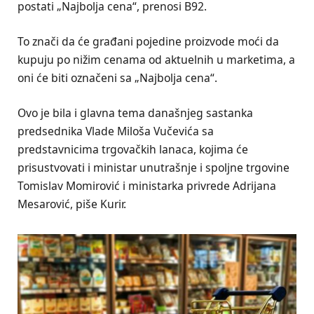
postati „Najbolja cena“, prenosi B92.
To znači da će građani pojedine proizvode moći da
kupuju po nižim cenama od aktuelnih u marketima, a
oni će biti označeni sa „Najbolja cena“.
Ovo je bila i glavna tema današnjeg sastanka
predsednika Vlade Miloša Vučevića sa
predstavnicima trgovačkih lanaca, kojima će
prisustvovati i ministar unutrašnje i spoljne trgovine
Tomislav Momirović i ministarka privrede Adrijana
Mesarović, piše Kurir.