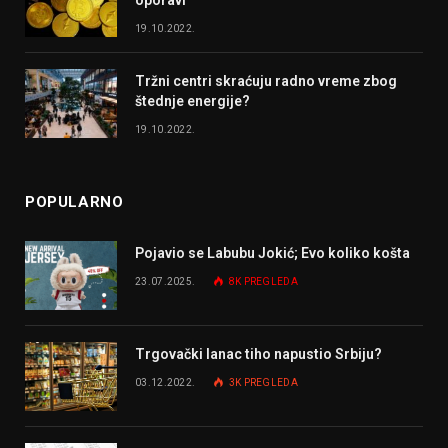
oporavi
19.10.2022.
Tržni centri skraćuju radno vreme zbog
štednje energije?
19.10.2022.
POPULARNO
Pojavio se Labubu Jokić; Evo koliko košta
23.07.2025.
8K
PREGLEDA
Trgovački lanac tiho napustio Srbiju?
03.12.2022.
3K
PREGLEDA