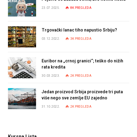
23.07.2025.
8K
PREGLEDA
Trgovački lanac tiho napustio Srbiju?
03.12.2022.
3K
PREGLEDA
Euribor na „crnoj granici“; teško do nižih
rata kredita
30.03.2023.
2K
PREGLEDA
Jedan proizvod Srbija proizvede tri puta
više nego sve zemlje EU zajedno
31.10.2022.
2K
PREGLEDA
Kursna Lista