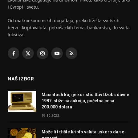
i Evropi i svetu.
Od makroekonomskih dogadaja, preko tržišta svetskih
berzi i kriptovaluta, potrošackih tema, bankarstva, do sveta
luksuza.
Facebook
X
Instagram
YouTube
RSS
(Twitter)
NAŠ IZBOR
Macintosh koji je koristio Stiv Džobs davne
1987. stiže na aukciju, početna cena
200.000 dolara
19.10.2022.
Može li tržište kripto valuta uskoro da se