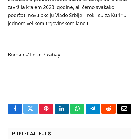
završila krajem 2023. godine, ali ćemo svakako
podržati novu akciju Vlade Srbije – rekli su za Kurir u
jednom velikom trgovinskom lancu.
Borba.rs/ Foto: Pixabay
Facebook
Twitter
Pinterest
LinkedIn
WhatsApp
Telegram
Reddit
Email
POGLEDAJTE JOŠ...