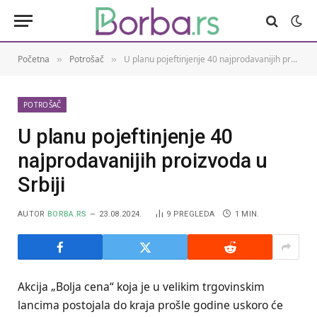
Početna
Potrošač
U planu pojeftinjenje 40 najprodavanijih proizvoda u Srbiji
»
»
POTROŠAČ
U planu pojeftinjenje 40
najprodavanijih proizvoda u
Srbiji
AUTOR
BORBA.RS
23.08.2024.
9
PREGLEDA
1 MIN.
Akcija „Bolja cena“ koja je u velikim trgovinskim
lancima postojala do kraja prošle godine uskoro će