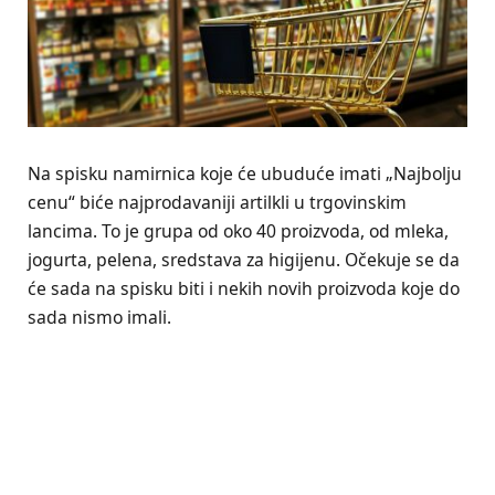
Na spisku namirnica koje će ubuduće imati „Najbolju
cenu“ biće najprodavaniji artilkli u trgovinskim
lancima. To je grupa od oko 40 proizvoda, od mleka,
jogurta, pelena, sredstava za higijenu. Očekuje se da
će sada na spisku biti i nekih novih proizvoda koje do
sada nismo imali.