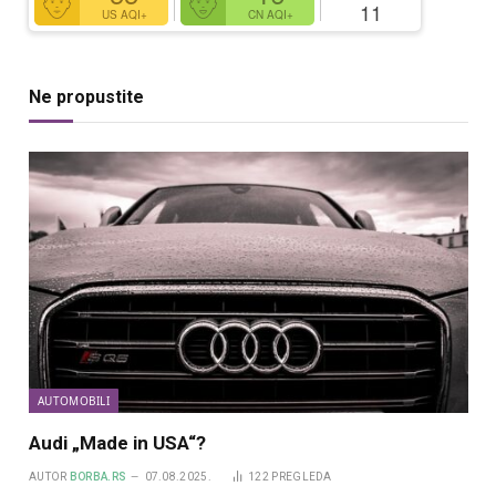
11
US AQI+
CN AQI+
Ne propustite
AUTOMOBILI
Audi „Made in USA“?
AUTOR
BORBA.RS
07.08.2025.
122
PREGLEDA