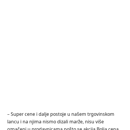
– Super cene i dalje postoje u našem trgovinskom
lancu i na njima nismo dizali marže, nisu više
označeni u prodavnicama pošto se akcija Bolja cena