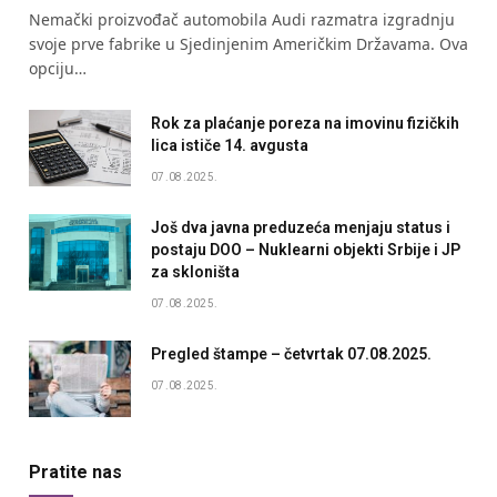
Nemački proizvođač automobila Audi razmatra izgradnju
svoje prve fabrike u Sjedinjenim Američkim Državama. Ova
opciju…
Rok za plaćanje poreza na imovinu fizičkih
lica ističe 14. avgusta
07.08.2025.
Još dva javna preduzeća menjaju status i
postaju DOO – Nuklearni objekti Srbije i JP
za skloništa
07.08.2025.
Pregled štampe – četvrtak 07.08.2025.
07.08.2025.
Pratite nas