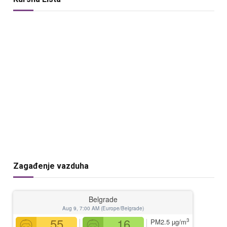
Zagađenje vazduha
Belgrade
Aug 9, 7:00 AM (Europe/Belgrade)
55
16
3
PM2.5
µg/m