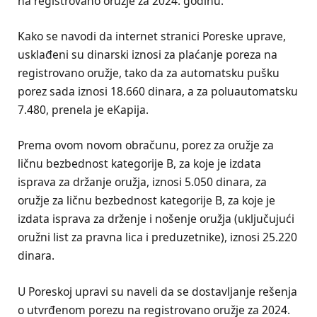
na registrovano oružje za 2024. godinu.
Kako se navodi da internet stranici Poreske uprave,
usklađeni su dinarski iznosi za plaćanje poreza na
registrovano oružje, tako da za automatsku pušku
porez sada iznosi 18.660 dinara, a za poluautomatsku
7.480, prenela je eKapija.
Prema ovom novom obračunu, porez za oružje za
ličnu bezbednost kategorije B, za koje je izdata
isprava za držanje oružja, iznosi 5.050 dinara, za
oružje za ličnu bezbednost kategorije B, za koje je
izdata isprava za drženje i nošenje oružja (uključujući
oružni list za pravna lica i preduzetnike), iznosi 25.220
dinara.
U Poreskoj upravi su naveli da se dostavljanje rešenja
o utvrđenom porezu na registrovano oružje za 2024.