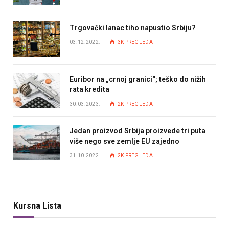
Trgovački lanac tiho napustio Srbiju?
03.12.2022.
3K
PREGLEDA
Euribor na „crnoj granici“; teško do nižih
rata kredita
30.03.2023.
2K
PREGLEDA
Jedan proizvod Srbija proizvede tri puta
više nego sve zemlje EU zajedno
31.10.2022.
2K
PREGLEDA
Kursna Lista