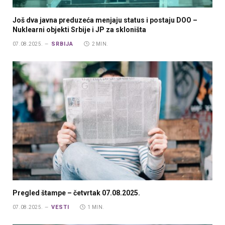
Još dva javna preduzeća menjaju status i postaju DOO –
Nuklearni objekti Srbije i JP za skloništa
SRBIJA
07.08.2025.
2 MIN.
Pregled štampe – četvrtak 07.08.2025.
VESTI
07.08.2025.
1 MIN.