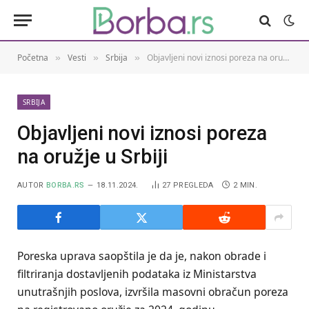
Početna
Vesti
Srbija
Objavljeni novi iznosi poreza na oružje u Srbiji
»
»
»
SRBIJA
Objavljeni novi iznosi poreza
na oružje u Srbiji
AUTOR
BORBA.RS
18.11.2024.
27
PREGLEDA
2 MIN.
Poreska uprava saopštila je da je, nakon obrade i
filtriranja dostavljenih podataka iz Ministarstva
unutrašnjih poslova, izvršila masovni obračun poreza