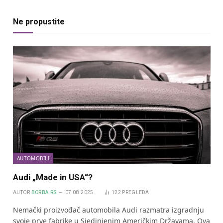
Ne propustite
AUTOMOBILI
Audi „Made in USA“?
AUTOR
BORBA.RS
07.08.2025.
122
PREGLEDA
Nemački proizvođač automobila Audi razmatra izgradnju
svoje prve fabrike u Sjedinjenim Američkim Državama. Ova