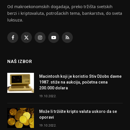
Od makroekonomskih dogadaja, preko tržišta svetskih
berzi i kriptovaluta, potrošackih tema, bankarstva, do sveta
luksuza.
Facebook
X
Instagram
YouTube
RSS
(Twitter)
NAŠ IZBOR
Macintosh koji je koristio Stiv Džobs davne
1987. stiže na aukciju, početna cena
200.000 dolara
19.10.2022.
Može li tržište kripto valuta uskoro da se
oporavi
19.10.2022.