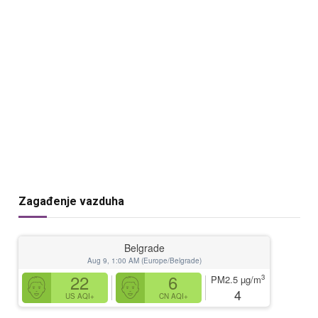
Zagađenje vazduha
Belgrade
Aug 9, 1:00 AM (Europe/Belgrade)
22
6
3
PM2.5
µg/m
4
US AQI+
CN AQI+