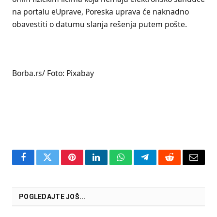
na portalu eUprave, Poreska uprava će naknadno
obavestiti o datumu slanja rešenja putem pošte.
Borba.rs/ Foto: Pixabay
Facebook
Twitter
Pinterest
LinkedIn
WhatsApp
Telegram
Reddit
Email
POGLEDAJTE JOŠ...