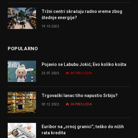
Tržni centri skraćuju radno vreme zbog
štednje energije?
19.10.2022.
POPULARNO
Pojavio se Labubu Jokić; Evo koliko košta
23.07.2025.
8K
PREGLEDA
Trgovački lanac tiho napustio Srbiju?
03.12.2022.
3K
PREGLEDA
Euribor na „crnoj granici“; teško do nižih
rata kredita