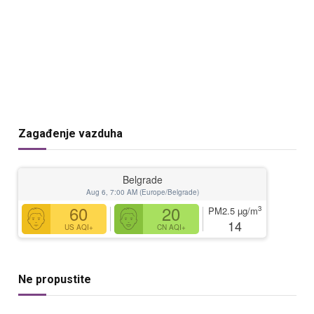
Zagađenje vazduha
Belgrade
Aug 6, 7:00 AM (Europe/Belgrade)
60
20
3
PM2.5
µg/m
14
US AQI+
CN AQI+
Ne propustite