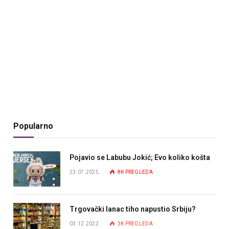
Popularno
Pojavio se Labubu Jokić; Evo koliko košta
23.07.2025.
8K
PREGLEDA
Trgovački lanac tiho napustio Srbiju?
03.12.2022.
3K
PREGLEDA