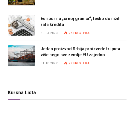
Euribor na „crnoj granici“; teško do nižih
rata kredita
30.03.2023.
2K
PREGLEDA
Jedan proizvod Srbija proizvede tri puta
više nego sve zemlje EU zajedno
31.10.2022.
2K
PREGLEDA
Kursna Lista