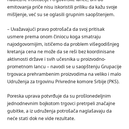
emitovanja priče nisu iskoristili priliku da kažu svoje
mišljenje, već su se oglasili grupnim saopštenjem.
– Uvažavajući pravo potrošača da svoj pritisak
usmere prema onom činiocu koga smatraju
najodgovornijim, ističemo da problem višegodišnjeg
kretanja cena ne može da se reši bez koordinisane
aktivnosti države i svih učesnika u proizvodno-
prometnom lancu – navodi se u saopštenju Grupacije
trgovaca prehrambenim proizvodima na veliko i malo
Udruženja za trgovinu Privredne komore Srbije (PKS).
Poreska uprava potvrđuje da su prošlonedeljnim
jednodnevnim bojkotom trgovci pretrpeli značajne
gubitke, a iz udruženja potrošača naglašavaju da
neće stati dok ne vide rezultate.