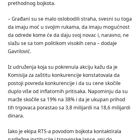
prethodnog bojkota.
– Građani su se malo oslobodili straha, svesni su toga
da imaju moć u svojim rukama, da imaju mogućnost
da odrede kome će da daju svoj novac i, naravno, ne
slažu se sa tom politikom visokih cena – dodaje
Gavrilović.
Iz udruženja koja su pokrenula akciju kažu da je
Komisija za zaštitu konkurencije konstatovala da
postoji povreda konkurencije i da su cene skočile
duplo više od inflatornih pritisaka. Napominju da su
marže skočile sa 19% na 38% i da je ukupan prihod
tih trgovaca porastao sa 3,8 milijardi na 18,6 milijardi
dinara.
Iako je ekipa RTS-a povodom bojkota kontaktirala
nadležne institucije i trgovinske lance, oni do