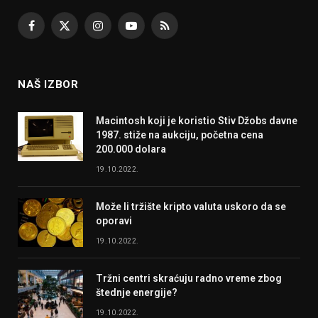
Facebook
X
Instagram
YouTube
RSS
(Twitter)
NAŠ IZBOR
Macintosh koji je koristio Stiv Džobs davne
1987. stiže na aukciju, početna cena
200.000 dolara
19.10.2022.
Može li tržište kripto valuta uskoro da se
oporavi
19.10.2022.
Tržni centri skraćuju radno vreme zbog
štednje energije?
19.10.2022.