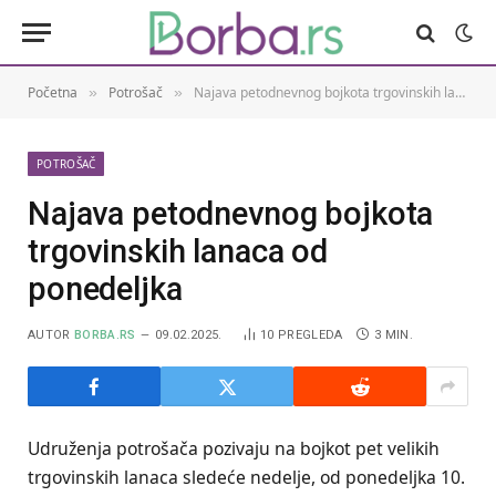
Početna
Potrošač
Najava petodnevnog bojkota trgovinskih lanaca od ponedeljka
»
»
POTROŠAČ
Najava petodnevnog bojkota
trgovinskih lanaca od
ponedeljka
AUTOR
BORBA.RS
09.02.2025.
10
PREGLEDA
3 MIN.
Udruženja potrošača pozivaju na bojkot pet velikih
trgovinskih lanaca sledeće nedelje, od ponedeljka 10.