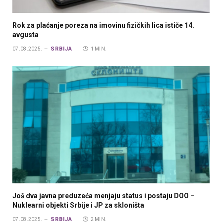
Rok za plaćanje poreza na imovinu fizičkih lica ističe 14.
avgusta
SRBIJA
07.08.2025.
1 MIN.
Još dva javna preduzeća menjaju status i postaju DOO –
Nuklearni objekti Srbije i JP za skloništa
SRBIJA
07.08.2025.
2 MIN.