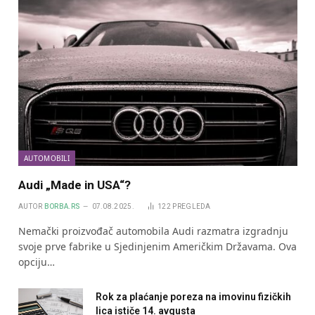
AUTOMOBILI
Audi „Made in USA“?
AUTOR
BORBA.RS
07.08.2025.
122
PREGLEDA
Nemački proizvođač automobila Audi razmatra izgradnju
svoje prve fabrike u Sjedinjenim Američkim Državama. Ova
opciju…
Rok za plaćanje poreza na imovinu fizičkih
lica ističe 14. avgusta