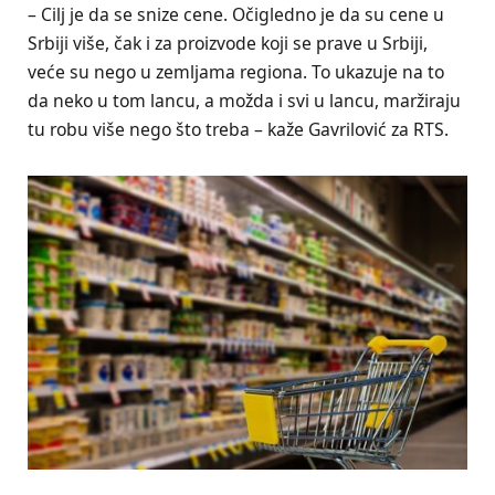
– Cilj je da se snize cene. Očigledno je da su cene u
Srbiji više, čak i za proizvode koji se prave u Srbiji,
veće su nego u zemljama regiona. To ukazuje na to
da neko u tom lancu, a možda i svi u lancu, maržiraju
tu robu više nego što treba – kaže Gavrilović za RTS.