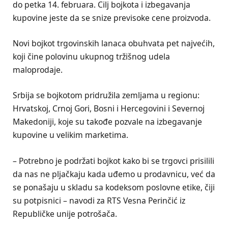
do petka 14. februara. Cilj bojkota i izbegavanja
kupovine jeste da se snize previsoke cene proizvoda.
Novi bojkot trgovinskih lanaca obuhvata pet najvećih,
koji čine polovinu ukupnog tržišnog udela
maloprodaje.
Srbija se bojkotom pridružila zemljama u regionu:
Hrvatskoj, Crnoj Gori, Bosni i Hercegovini i Severnoj
Makedoniji, koje su takođe pozvale na izbegavanje
kupovine u velikim marketima.
– Potrebno je podržati bojkot kako bi se trgovci prisilili
da nas ne pljačkaju kada uđemo u prodavnicu, već da
se ponašaju u skladu sa kodeksom poslovne etike, čiji
su potpisnici – navodi za RTS Vesna Perinčić iz
Republičke unije potrošača.