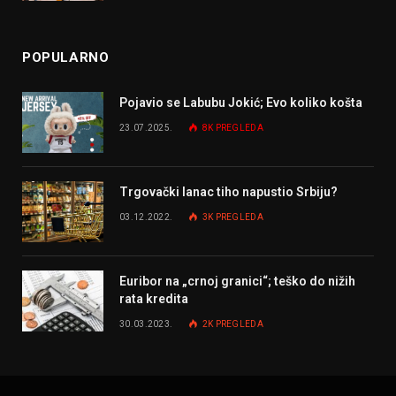
POPULARNO
Pojavio se Labubu Jokić; Evo koliko košta
23.07.2025.
8K
PREGLEDA
Trgovački lanac tiho napustio Srbiju?
03.12.2022.
3K
PREGLEDA
Euribor na „crnoj granici“; teško do nižih
rata kredita
30.03.2023.
2K
PREGLEDA