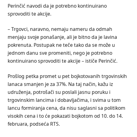
Perinčić navodi da je potrebno kontinuirano
sprovoditi te akcije.
– Trgovci, naravno, nemaju nameru da odmah
menjaju svoje ponašanje, ali je bitno da je lavina
pokrenuta. Postupak ne teče tako da se može u
jednom danu sve promeniti, nego je potrebno
kontinuirano sprovoditi te akcije – ističe Perinčić.
Prošlog petka promet u pet bojkotovanih trgovinskih
lanaca smanjen je za 37%. Na taj način, kažu iz
udruženja, potrošači su poslali jasnu poruku i
trgovinskim lancima i dobavljačima, i svima u tom
lancu formiranja cena, da nisu saglasni sa politikom
visokih cena i to će pokazati bojkotom od 10. do 14.
februara, podseća RTS.