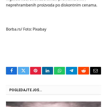
neprehrambenih proizvoda po diskontnim cenama.
Borba.rs/ Foto: Pixabay
Facebook
Twitter
Pinterest
LinkedIn
WhatsApp
Telegram
Reddit
Email
POGLEDAJTE JOŠ...