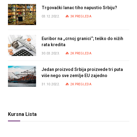
Trgovački lanac tiho napustio Srbiju?
03.12.2022.
3K
PREGLEDA
Euribor na „crnoj granici“; teško do nižih
rata kredita
30.03.2023.
2K
PREGLEDA
Jedan proizvod Srbija proizvede tri puta
više nego sve zemlje EU zajedno
31.10.2022.
2K
PREGLEDA
Kursna Lista