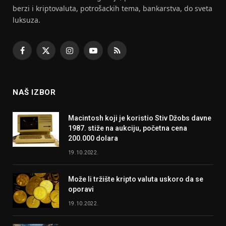
berzi i kriptovaluta, potrošackih tema, bankarstva, do sveta
luksuza.
Facebook
X
Instagram
YouTube
RSS
(Twitter)
NAŠ IZBOR
Macintosh koji je koristio Stiv Džobs davne
1987. stiže na aukciju, početna cena
200.000 dolara
19.10.2022.
Može li tržište kripto valuta uskoro da se
oporavi
19.10.2022.