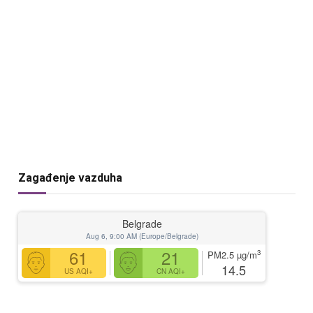
Zagađenje vazduha
Belgrade
Aug 6, 9:00 AM (Europe/Belgrade)
61
21
3
PM2.5
µg/m
14.5
US AQI+
CN AQI+