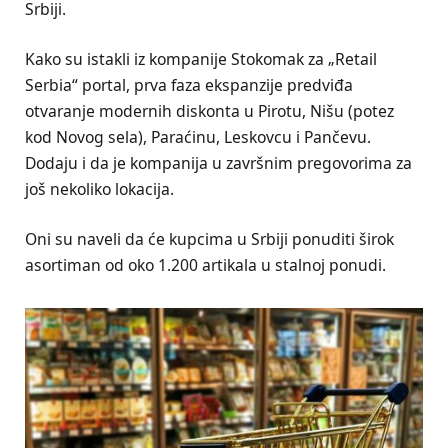
Srbiji.
Kako su istakli iz kompanije Stokomak za „Retail
Serbia“ portal, prva faza ekspanzije predviđa
otvaranje modernih diskonta u Pirotu, Nišu (potez
kod Novog sela), Paraćinu, Leskovcu i Pančevu.
Dodaju i da je kompanija u završnim pregovorima za
još nekoliko lokacija.
Oni su naveli da će kupcima u Srbiji ponuditi širok
asortiman od oko 1.200 artikala u stalnoj ponudi.