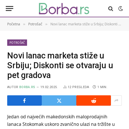
Početna
Potrošač
Novi lanac marketa stiže u Srbiju; Diskonti se otvaraju u pet gradova
»
»
POTROŠAČ
Novi lanac marketa stiže u
Srbiju; Diskonti se otvaraju u
pet gradova
AUTOR
BORBA.RS
19.02.2025.
12
PREGLEDA
1 MIN.
Jedan od najvećih makedonskih maloprodajnih
lanaca Stokomak uskoro zvanično ulazi na tržište u