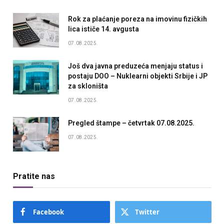
Rok za plaćanje poreza na imovinu fizičkih
lica ističe 14. avgusta
07.08.2025.
Još dva javna preduzeća menjaju status i
postaju DOO – Nuklearni objekti Srbije i JP
za skloništa
07.08.2025.
Pregled štampe – četvrtak 07.08.2025.
07.08.2025.
Pratite nas
Facebook
Twitter