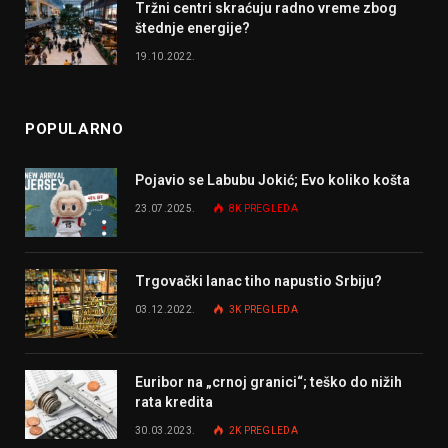
Tržni centri skraćuju radno vreme zbog
štednje energije?
19.10.2022.
POPULARNO
Pojavio se Labubu Jokić; Evo koliko košta
23.07.2025.
8K
PREGLEDA
Trgovački lanac tiho napustio Srbiju?
03.12.2022.
3K
PREGLEDA
Euribor na „crnoj granici“; teško do nižih
rata kredita
30.03.2023.
2K
PREGLEDA