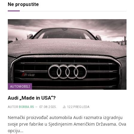
Ne propustite
AUTOMOBILI
Audi „Made in USA“?
AUTOR
BORBA.RS
07.08.2025.
122
PREGLEDA
Nemački proizvođač automobila Audi razmatra izgradnju
svoje prve fabrike u Sjedinjenim Američkim Državama. Ova
opciju…