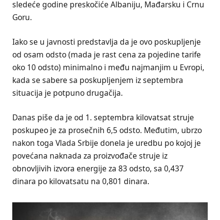
sledeće godine preskočiće Albaniju, Mađarsku i Crnu
Goru.
Iako se u javnosti predstavlja da je ovo poskupljenje
od osam odsto (mada je rast cena za pojedine tarife
oko 10 odsto) minimalno i među najmanjim u Evropi,
kada se sabere sa poskupljenjem iz septembra
situacija je potpuno drugačija.
Danas piše da je od 1. septembra kilovatsat struje
poskupeo je za prosečnih 6,5 odsto. Međutim, ubrzo
nakon toga Vlada Srbije donela je uredbu po kojoj je
povećana naknada za proizvođače struje iz
obnovljivih izvora energije za 83 odsto, sa 0,437
dinara po kilovatsatu na 0,801 dinara.