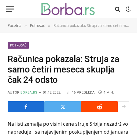
Početna
Potrošač
Računica pokazala: Struja za samo četiri meseca skuplja čak 24 odsto
»
»
POTROŠAČ
Računica pokazala: Struja za
samo četiri meseca skuplja
čak 24 odsto
AUTOR
BORBA.RS
01.12.2022.
16
PREGLEDA
4 MIN.
Na listi zemalja po visini cene struje Srbija nezadrživo
napreduje i sa najavljenim poskupljenjem od januara