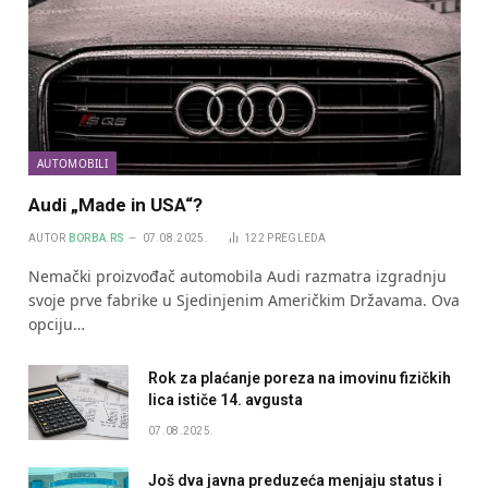
AUTOMOBILI
Audi „Made in USA“?
AUTOR
BORBA.RS
07.08.2025.
122
PREGLEDA
Nemački proizvođač automobila Audi razmatra izgradnju
svoje prve fabrike u Sjedinjenim Američkim Državama. Ova
opciju…
Rok za plaćanje poreza na imovinu fizičkih
lica ističe 14. avgusta
07.08.2025.
Još dva javna preduzeća menjaju status i