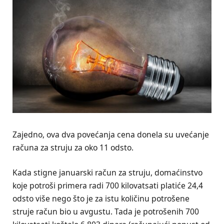
Zajedno, ova dva povećanja cena donela su uvećanje
računa za struju za oko 11 odsto.
Kada stigne januarski račun za struju, domaćinstvo
koje potroši primera radi 700 kilovatsati platiće 24,4
odsto više nego što je za istu količinu potrošene
struje račun bio u avgustu. Tada je potrošenih 700