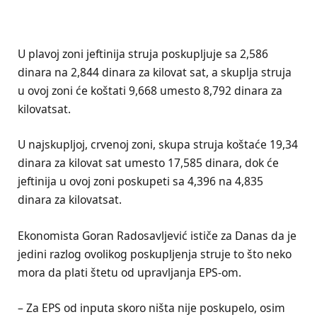
U plavoj zoni jeftinija struja poskupljuje sa 2,586
dinara na 2,844 dinara za kilovat sat, a skuplja struja
u ovoj zoni će koštati 9,668 umesto 8,792 dinara za
kilovatsat.
U najskupljoj, crvenoj zoni, skupa struja koštaće 19,34
dinara za kilovat sat umesto 17,585 dinara, dok će
jeftinija u ovoj zoni poskupeti sa 4,396 na 4,835
dinara za kilovatsat.
Ekonomista Goran Radosavljević ističe za Danas da je
jedini razlog ovolikog poskupljenja struje to što neko
mora da plati štetu od upravljanja EPS-om.
– Za EPS od inputa skoro ništa nije poskupelo, osim