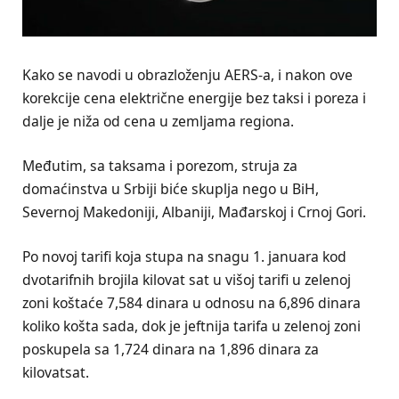
Kako se navodi u obrazloženju AERS-a, i nakon ove
korekcije cena električne energije bez taksi i poreza i
dalje je niža od cena u zemljama regiona.
Međutim, sa taksama i porezom, struja za
domaćinstva u Srbiji biće skuplja nego u BiH,
Severnoj Makedoniji, Albaniji, Mađarskoj i Crnoj Gori.
Po novoj tarifi koja stupa na snagu 1. januara kod
dvotarifnih brojila kilovat sat u višoj tarifi u zelenoj
zoni koštaće 7,584 dinara u odnosu na 6,896 dinara
koliko košta sada, dok je jeftnija tarifa u zelenoj zoni
poskupela sa 1,724 dinara na 1,896 dinara za
kilovatsat.