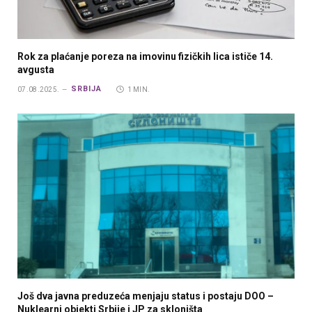
Rok za plaćanje poreza na imovinu fizičkih lica ističe 14.
avgusta
SRBIJA
07.08.2025.
1 MIN.
Još dva javna preduzeća menjaju status i postaju DOO –
Nuklearni objekti Srbije i JP za skloništa