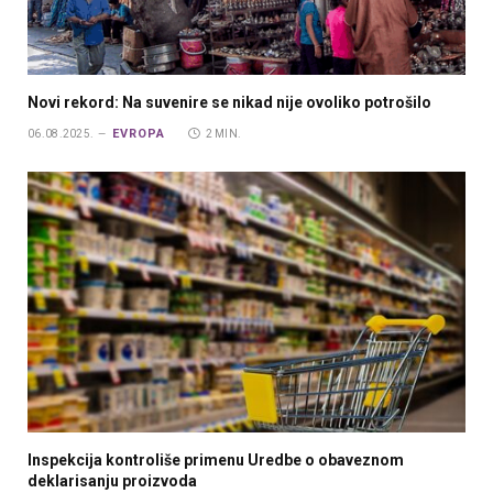
Novi rekord: Na suvenire se nikad nije ovoliko potrošilo
EVROPA
06.08.2025.
2 MIN.
Inspekcija kontroliše primenu Uredbe o obaveznom
deklarisanju proizvoda