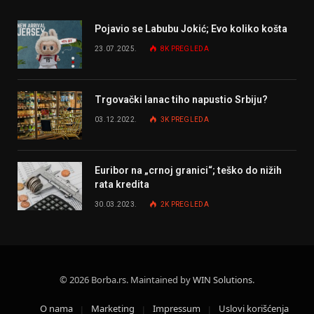
Pojavio se Labubu Jokić; Evo koliko košta
23.07.2025.
8K
PREGLEDA
Trgovački lanac tiho napustio Srbiju?
03.12.2022.
3K
PREGLEDA
Euribor na „crnoj granici“; teško do nižih
rata kredita
30.03.2023.
2K
PREGLEDA
© 2026 Borba.rs. Maintained by
WIN Solutions
.
O nama
Marketing
Impressum
Uslovi korišćenja