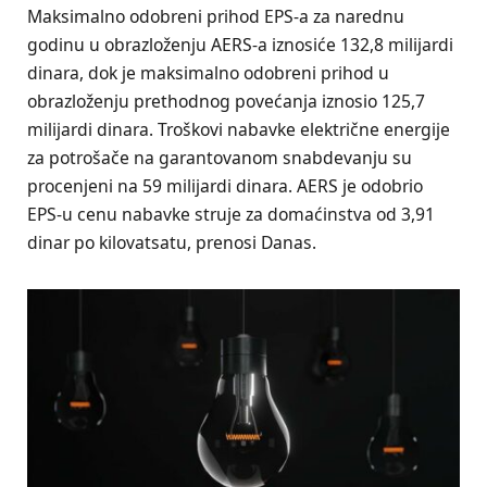
Maksimalno odobreni prihod EPS-a za narednu
godinu u obrazloženju AERS-a iznosiće 132,8 milijardi
dinara, dok je maksimalno odobreni prihod u
obrazloženju prethodnog povećanja iznosio 125,7
milijardi dinara. Troškovi nabavke električne energije
za potrošače na garantovanom snabdevanju su
procenjeni na 59 milijardi dinara. AERS je odobrio
EPS-u cenu nabavke struje za domaćinstva od 3,91
dinar po kilovatsatu, prenosi Danas.