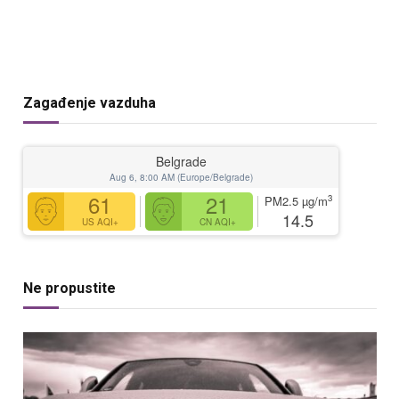
Zagađenje vazduha
Belgrade
Aug 6, 8:00 AM (Europe/Belgrade)
61
21
3
PM2.5
µg/m
14.5
US AQI+
CN AQI+
Ne propustite