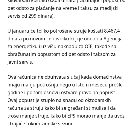
kilovatsati koštalo 6.803 dinara (računajući popust od
pet odsto za plaćanje na vreme i taksu za medijski
servis od 299 dinara).
U januaru će toliko potrošene struje koštati 8.467,4
dinara po novom cenovniku koji je odobrila Agencija
za energetiku i uz višu naknadu za OIE, takođe sa
obračunatim popustom od pet odsto i taksom za
javni servis.
Ova računica ne obuhvata slučaj kada domaćinstva
imaju manju potrošnju nego u istom mesecu prošle
godine i po tom osnovu ostvare pravo na popust.
Ovaj popust je stupio na snagu od oktobarskih
računa za struju kako bi se građani stimulisali da
troše manje struje, kako bi EPS morao manje da uvozi
i trajaće tokom zimske sezone.