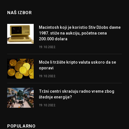
NAŠ IZBOR
Macintosh koji je koristio Stiv Džobs davne
1987. stiže na aukciju, početna cena
200.000 dolara
19.10.2022.
Može li tržište kripto valuta uskoro da se
oporavi
19.10.2022.
Tržni centri skraćuju radno vreme zbog
štednje energije?
19.10.2022.
POPULARNO