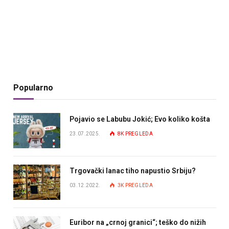
Popularno
Pojavio se Labubu Jokić; Evo koliko košta
23.07.2025.
8K
PREGLEDA
Trgovački lanac tiho napustio Srbiju?
03.12.2022.
3K
PREGLEDA
Euribor na „crnoj granici“; teško do nižih