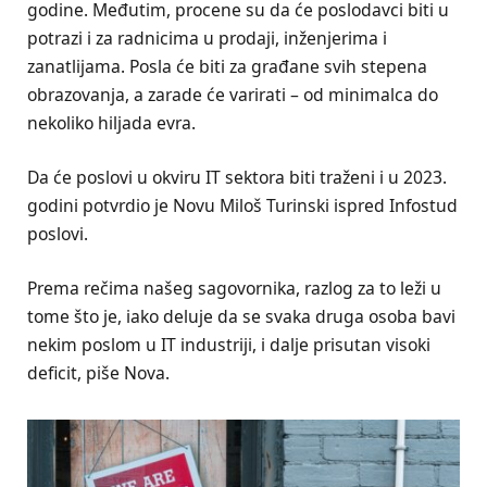
godine. Međutim, procene su da će poslodavci biti u
potrazi i za radnicima u prodaji, inženjerima i
zanatlijama. Posla će biti za građane svih stepena
obrazovanja, a zarade će varirati – od minimalca do
nekoliko hiljada evra.
Da će poslovi u okviru IT sektora biti traženi i u 2023.
godini potvrdio je Novu Miloš Turinski ispred Infostud
poslovi.
Prema rečima našeg sagovornika, razlog za to leži u
tome što je, iako deluje da se svaka druga osoba bavi
nekim poslom u IT industriji, i dalje prisutan visoki
deficit, piše Nova.