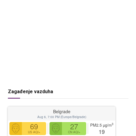
Zagađenje vazduha
Belgrade
Aug 6, 7:00 PM (Europe/Belgrade)
69
27
3
PM2.5
µg/m
19
US AQI+
CN AQI+