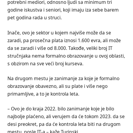
potrebni mediori, odnosno ljudi sa minimum tri
godine iskustva i seniori, koji imaju iza sebe barem
pet godina rada u struci.
Inače, ovo je sektor u kojem najviše može da se
zaradi, pa prosečna plata iznosi 1.600 evra, ali može
da se zaradi i više od 8.000. Takođe, veliki broj IT
stručnjaka nema formalno obrazovanje u ovoj oblasti,
s obzirom na sve veći broj kurseva.
Na drugom mestu je zanimanje za koje je formalno
obrazovanje obavezno, ali su plate i više nego
primamljive, a to je kontrola leta.
– Ovo je do kraja 2022. bilo zanimanje koje je bilo
najbolje plaćeno, ali verujem da će tokom 2023. da se
desi preokret, pa da će kontrola leta biti na drugom
mestu, posle IT-a – kaže Turinski.