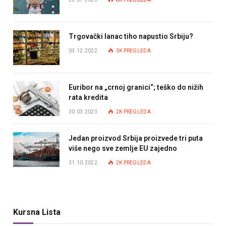
Trgovački lanac tiho napustio Srbiju?
03.12.2022.
3K
PREGLEDA
Euribor na „crnoj granici“; teško do nižih
rata kredita
30.03.2023.
2K
PREGLEDA
Jedan proizvod Srbija proizvede tri puta
više nego sve zemlje EU zajedno
31.10.2022.
2K
PREGLEDA
Kursna Lista