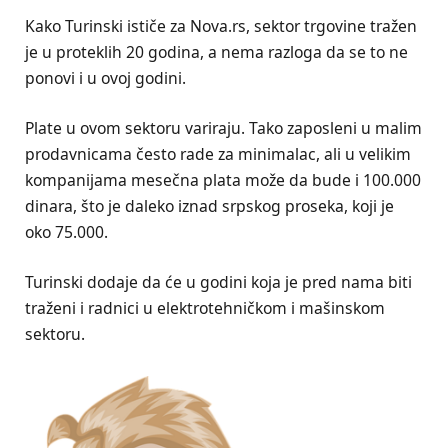
Kako Turinski ističe za Nova.rs, sektor trgovine tražen
je u proteklih 20 godina, a nema razloga da se to ne
ponovi i u ovoj godini.
Plate u ovom sektoru variraju. Tako zaposleni u malim
prodavnicama često rade za minimalac, ali u velikim
kompanijama mesečna plata može da bude i 100.000
dinara, što je daleko iznad srpskog proseka, koji je
oko 75.000.
Turinski dodaje da će u godini koja je pred nama biti
traženi i radnici u elektrotehničkom i mašinskom
sektoru.