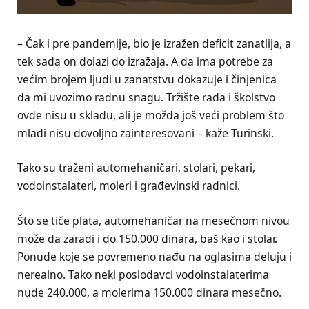
– Čak i pre pandemije, bio je izražen deficit zanatlija, a
tek sada on dolazi do izražaja. A da ima potrebe za
većim brojem ljudi u zanatstvu dokazuje i činjenica
da mi uvozimo radnu snagu. Tržište rada i školstvo
ovde nisu u skladu, ali je možda još veći problem što
mladi nisu dovoljno zainteresovani – kaže Turinski.
Tako su traženi automehaničari, stolari, pekari,
vodoinstalateri, moleri i građevinski radnici.
Što se tiče plata, automehaničar na mesečnom nivou
može da zaradi i do 150.000 dinara, baš kao i stolar.
Ponude koje se povremeno nađu na oglasima deluju i
nerealno. Tako neki poslodavci vodoinstalaterima
nude 240.000, a molerima 150.000 dinara mesečno.