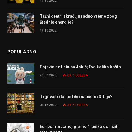
19.10.2022.
Tržni centri skraćuju radno vreme zbog
štednje energije?
19.10.2022.
POPULARNO
Pojavio se Labubu Jokić; Evo koliko košta
23.07.2025.
8K
PREGLEDA
Trgovački lanac tiho napustio Srbiju?
03.12.2022.
3K
PREGLEDA
Euribor na „crnoj granici“; teško do nižih