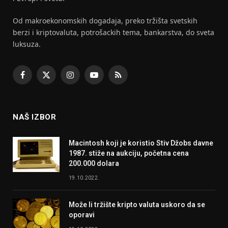
Od makroekonomskih dogadaja, preko tržišta svetskih
berzi i kriptovaluta, potrošackih tema, bankarstva, do sveta
luksuza.
Facebook
X
Instagram
YouTube
RSS
(Twitter)
NAŠ IZBOR
Macintosh koji je koristio Stiv Džobs davne
1987. stiže na aukciju, početna cena
200.000 dolara
19.10.2022.
Može li tržište kripto valuta uskoro da se
oporavi