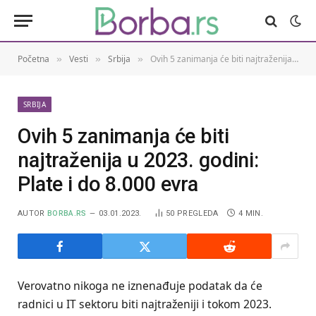
Početna
Vesti
Srbija
Ovih 5 zanimanja će biti najtraženija u 2023. godini: Plate i do 8.000 evra
»
»
»
SRBIJA
Ovih 5 zanimanja će biti
najtraženija u 2023. godini:
Plate i do 8.000 evra
AUTOR
BORBA.RS
03.01.2023.
50
PREGLEDA
4 MIN.
Verovatno nikoga ne iznenađuje podatak da će
radnici u IT sektoru biti najtraženiji i tokom 2023.