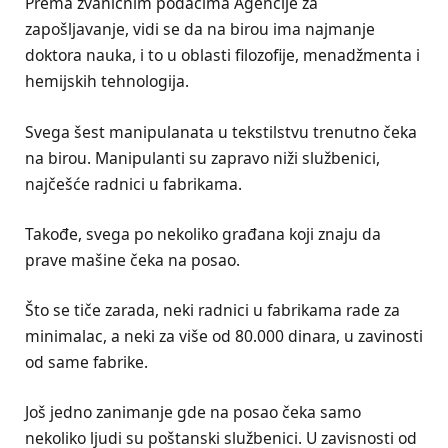
Prema zvaničnim podacima Agencije za
zapošljavanje, vidi se da na birou ima najmanje
doktora nauka, i to u oblasti filozofije, menadžmenta i
hemijskih tehnologija.
Svega šest manipulanata u tekstilstvu trenutno čeka
na birou. Manipulanti su zapravo niži službenici,
najčešće radnici u fabrikama.
Takođe, svega po nekoliko građana koji znaju da
prave mašine čeka na posao.
Što se tiče zarada, neki radnici u fabrikama rade za
minimalac, a neki za više od 80.000 dinara, u zavinosti
od same fabrike.
Još jedno zanimanje gde na posao čeka samo
nekoliko ljudi su poštanski službenici. U zavisnosti od