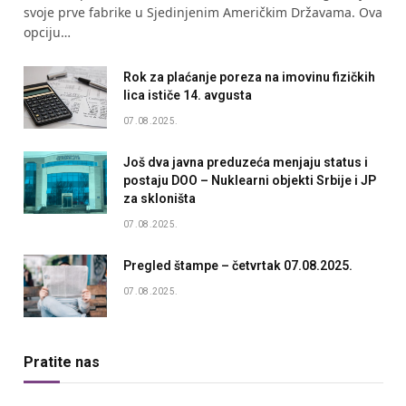
svoje prve fabrike u Sjedinjenim Američkim Državama. Ova
opciju…
Rok za plaćanje poreza na imovinu fizičkih
lica ističe 14. avgusta
07.08.2025.
Još dva javna preduzeća menjaju status i
postaju DOO – Nuklearni objekti Srbije i JP
za skloništa
07.08.2025.
Pregled štampe – četvrtak 07.08.2025.
07.08.2025.
Pratite nas