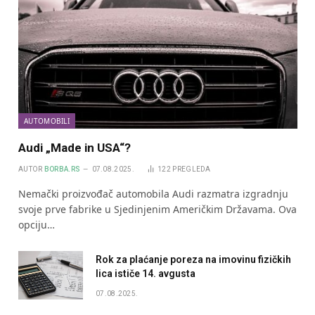
AUTOMOBILI
Audi „Made in USA“?
AUTOR
BORBA.RS
07.08.2025.
122
PREGLEDA
Nemački proizvođač automobila Audi razmatra izgradnju
svoje prve fabrike u Sjedinjenim Američkim Državama. Ova
opciju…
Rok za plaćanje poreza na imovinu fizičkih
lica ističe 14. avgusta
07.08.2025.