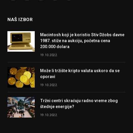
(Twitter)
NAŠ IZBOR
Macintosh koji je koristio Stiv Džobs davne
1987. stiže na aukciju, početna cena
200.000 dolara
19.10.2022.
Može li tržište kripto valuta uskoro da se
oporavi
19.10.2022.
Tržni centri skraćuju radno vreme zbog
štednje energije?
19.10.2022.