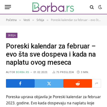
Početna
Vesti
Srbija
Poreski kalendar za februar – evo šta sve dospeva i kada na naplatu ovog meseca
»
»
»
SRBIJA
Poreski kalendar za februar –
evo šta sve dospeva i kada na
naplatu ovog meseca
AUTOR
BORBA.RS
01.02.2023.
75
PREGLEDA
3 MIN.
Poreska uprava objavila je Poreski kalendar za februar
2023. godine. Evo kada dospevaju na naplatu koje