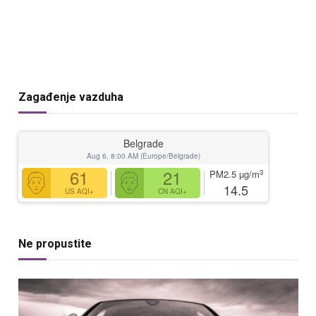
Zagađenje vazduha
Belgrade
Aug 6, 8:00 AM (Europe/Belgrade)
61
21
3
PM2.5
µg/m
14.5
US AQI+
CN AQI+
Ne propustite