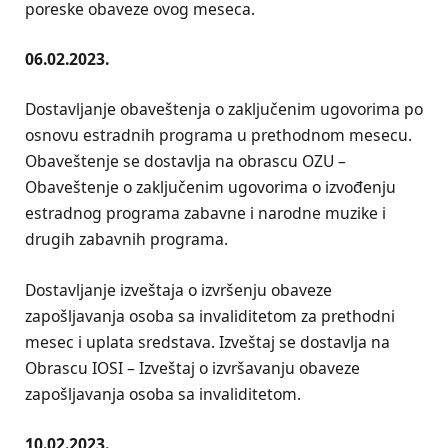
poreske obaveze ovog meseca.
06.02.2023.
Dostavljanje obaveštenja o zaključenim ugovorima po
osnovu estradnih programa u prethodnom mesecu.
Obaveštenje se dostavlja na obrascu OZU –
Obaveštenje o zaključenim ugovorima o izvođenju
estradnog programa zabavne i narodne muzike i
drugih zabavnih programa.
Dostavljanje izveštaja o izvršenju obaveze
zapošljavanja osoba sa invaliditetom za prethodni
mesec i uplata sredstava. Izveštaj se dostavlja na
Obrascu IOSI – Izveštaj o izvršavanju obaveze
zapošljavanja osoba sa invaliditetom.
10.02.2023.