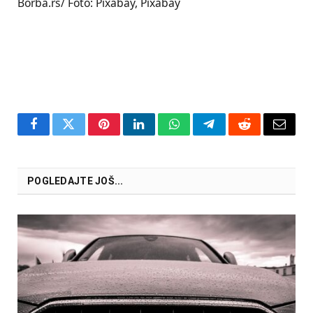
Borba.rs/ Foto: Pixabay, Pixabay
Facebook
Twitter
Pinterest
LinkedIn
WhatsApp
Telegram
Reddit
Email
POGLEDAJTE JOŠ...