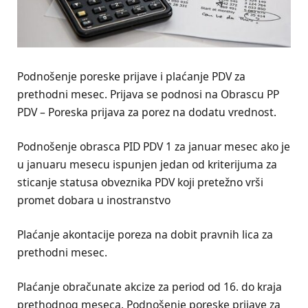
Podnošenje poreske prijave i plaćanje PDV za
prethodni mesec. Prijava se podnosi na Obrascu PP
PDV – Poreska prijava za porez na dodatu vrednost.
Podnošenje obrasca PID PDV 1 za januar mesec ako je
u januaru mesecu ispunjen jedan od kriterijuma za
sticanje statusa obveznika PDV koji pretežno vrši
promet dobara u inostranstvo
Plaćanje akontacije poreza na dobit pravnih lica za
prethodni mesec.
Plaćanje obračunate akcize za period od 16. do kraja
prethodnog meseca. Podnošenje poreske prijave za