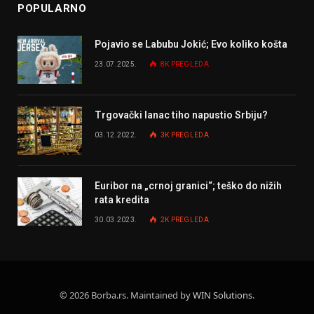
POPULARNO
Pojavio se Labubu Jokić; Evo koliko košta
23.07.2025.
8K
PREGLEDA
Trgovački lanac tiho napustio Srbiju?
03.12.2022.
3K
PREGLEDA
Euribor na „crnoj granici“; teško do nižih
rata kredita
30.03.2023.
2K
PREGLEDA
© 2026 Borba.rs. Maintained by
WIN Solutions
.