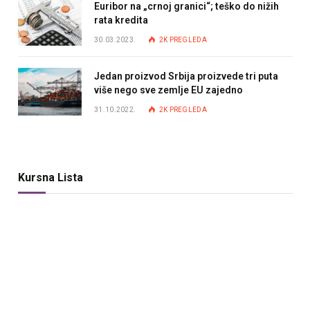
Euribor na „crnoj granici“; teško do nižih
rata kredita
30.03.2023.
2K
PREGLEDA
Jedan proizvod Srbija proizvede tri puta
više nego sve zemlje EU zajedno
31.10.2022.
2K
PREGLEDA
Kursna Lista