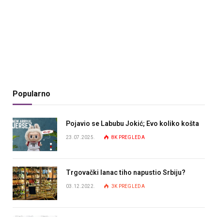
Popularno
Pojavio se Labubu Jokić; Evo koliko košta
23.07.2025.
8K
PREGLEDA
Trgovački lanac tiho napustio Srbiju?
03.12.2022.
3K
PREGLEDA