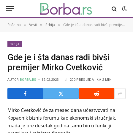
Početna
Vesti
Srbija
Gde je i šta danas radi bivši premijer Mirko Cvetković
»
»
»
SRBIJA
Gde je i šta danas radi bivši
premijer Mirko Cvetković
AUTOR
BORBA.RS
12.02.2023.
200
PREGLEDA
2 MIN.
Mirko Cvetković će za mesec dana učestvovati na
Kopaonik biznis forumu kao ekonomski stručnjak,
mada je pre desetak godina tamo bio u funkciji