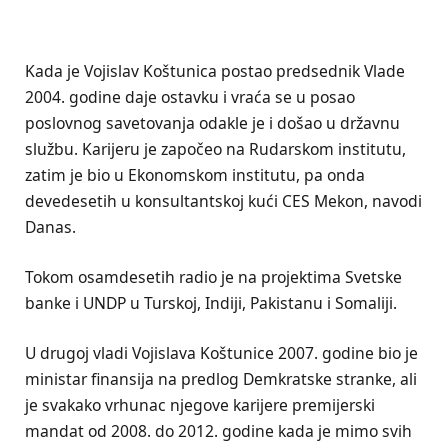
Kada je Vojislav Koštunica postao predsednik Vlade
2004. godine daje ostavku i vraća se u posao
poslovnog savetovanja odakle je i došao u državnu
službu. Karijeru je započeo na Rudarskom institutu,
zatim je bio u Ekonomskom institutu, pa onda
devedesetih u konsultantskoj kući CES Mekon, navodi
Danas.
Tokom osamdesetih radio je na projektima Svetske
banke i UNDP u Turskoj, Indiji, Pakistanu i Somaliji.
U drugoj vladi Vojislava Koštunice 2007. godine bio je
ministar finansija na predlog Demkratske stranke, ali
je svakako vrhunac njegove karijere premijerski
mandat od 2008. do 2012. godine kada je mimo svih