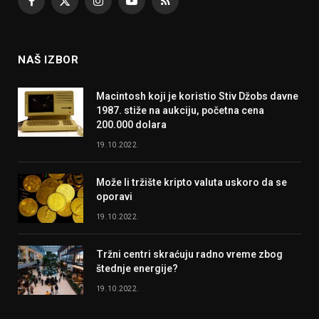
Facebook
X
Instagram
YouTube
RSS
(Twitter)
NAŠ IZBOR
Macintosh koji je koristio Stiv Džobs davne
1987. stiže na aukciju, početna cena
200.000 dolara
19.10.2022.
Može li tržište kripto valuta uskoro da se
oporavi
19.10.2022.
Tržni centri skraćuju radno vreme zbog
štednje energije?
19.10.2022.