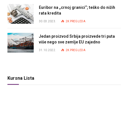
Euribor na „crnoj granici“; teško do nižih
rata kredita
30.03.2023.
2K
PREGLEDA
Jedan proizvod Srbija proizvede tri puta
više nego sve zemlje EU zajedno
31.10.2022.
2K
PREGLEDA
Kursna Lista