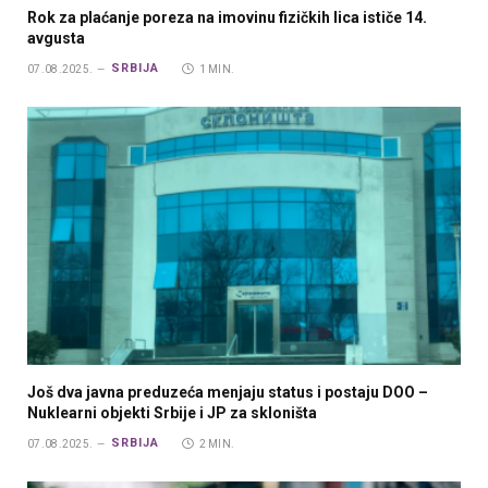
Rok za plaćanje poreza na imovinu fizičkih lica ističe 14.
avgusta
SRBIJA
07.08.2025.
1 MIN.
Još dva javna preduzeća menjaju status i postaju DOO –
Nuklearni objekti Srbije i JP za skloništa
SRBIJA
07.08.2025.
2 MIN.