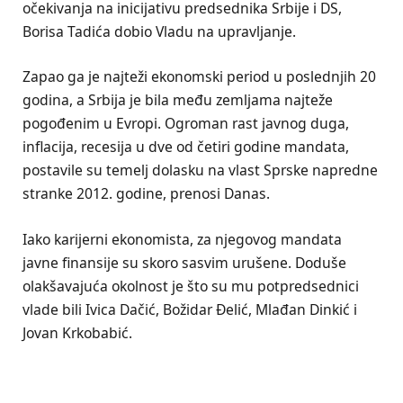
očekivanja na inicijativu predsednika Srbije i DS,
Borisa Tadića dobio Vladu na upravljanje.
Zapao ga je najteži ekonomski period u poslednjih 20
godina, a Srbija je bila među zemljama najteže
pogođenim u Evropi. Ogroman rast javnog duga,
inflacija, recesija u dve od četiri godine mandata,
postavile su temelj dolasku na vlast Sprske napredne
stranke 2012. godine, prenosi Danas.
Iako karijerni ekonomista, za njegovog mandata
javne finansije su skoro sasvim urušene. Doduše
olakšavajuća okolnost je što su mu potpredsednici
vlade bili Ivica Dačić, Božidar Đelić, Mlađan Dinkić i
Jovan Krkobabić.