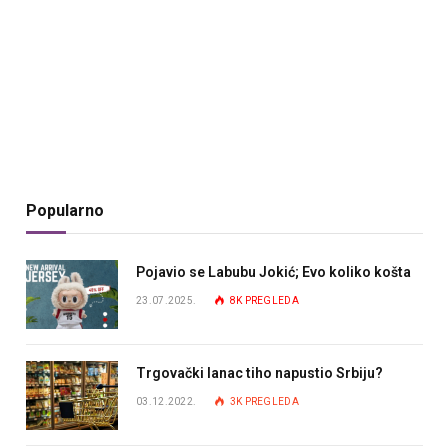
Popularno
Pojavio se Labubu Jokić; Evo koliko košta
23.07.2025.
8K
PREGLEDA
Trgovački lanac tiho napustio Srbiju?
03.12.2022.
3K
PREGLEDA