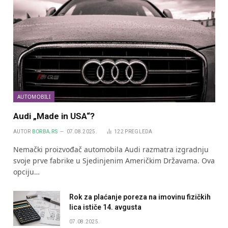
AUTOMOBILI
Audi „Made in USA“?
AUTOR
BORBA.RS
07.08.2025.
122
PREGLEDA
Nemački proizvođač automobila Audi razmatra izgradnju
svoje prve fabrike u Sjedinjenim Američkim Državama. Ova
opciju…
Rok za plaćanje poreza na imovinu fizičkih
lica ističe 14. avgusta
07.08.2025.