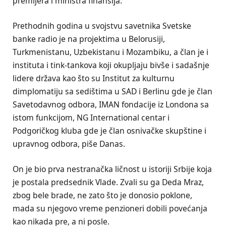
premijera i ministra finansija.
Prethodnih godina u svojstvu savetnika Svetske
banke radio je na projektima u Belorusiji,
Turkmenistanu, Uzbekistanu i Mozambiku, a član je i
instituta i tink-tankova koji okupljaju bivše i sadašnje
lidere država kao što su Institut za kulturnu
dimplomatiju sa sedištima u SAD i Berlinu gde je član
Savetodavnog odbora, IMAN fondacije iz Londona sa
istom funkcijom, NG International centar i
Podgoričkog kluba gde je član osnivačke skupštine i
upravnog odbora, piše Danas.
On je bio prva nestranačka ličnost u istoriji Srbije koja
je postala predsednik Vlade. Zvali su ga Deda Mraz,
zbog bele brade, ne zato što je donosio poklone,
mada su njegovo vreme penzioneri dobili povećanja
kao nikada pre, a ni posle.