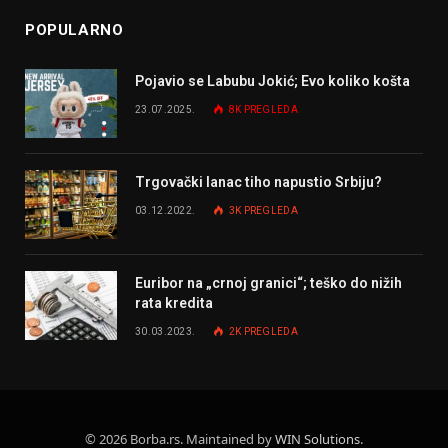
POPULARNO
Pojavio se Labubu Jokić; Evo koliko košta
23.07.2025.
8K
PREGLEDA
Trgovački lanac tiho napustio Srbiju?
03.12.2022.
3K
PREGLEDA
Euribor na „crnoj granici“; teško do nižih
rata kredita
30.03.2023.
2K
PREGLEDA
© 2026 Borba.rs. Maintained by
WIN Solutions
.