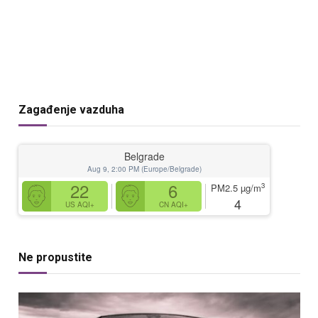
Zagađenje vazduha
Belgrade
Aug 9, 2:00 PM (Europe/Belgrade)
22
6
3
PM2.5
µg/m
4
US AQI+
CN AQI+
Ne propustite