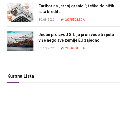
Euribor na „crnoj granici“; teško do nižih
rata kredita
30.03.2023.
2K
PREGLEDA
Jedan proizvod Srbija proizvede tri puta
više nego sve zemlje EU zajedno
31.10.2022.
2K
PREGLEDA
Kursna Lista