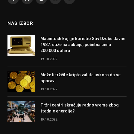
Facebook
X
Instagram
YouTube
RSS
(Twitter)
NAŠ IZBOR
Macintosh koji je koristio Stiv Džobs davne
1987. stiže na aukciju, početna cena
200.000 dolara
19.10.2022.
Može li tržište kripto valuta uskoro da se
oporavi
19.10.2022.
Tržni centri skraćuju radno vreme zbog
štednje energije?
19.10.2022.