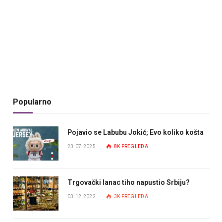
Popularno
Pojavio se Labubu Jokić; Evo koliko košta
23.07.2025.
8K
PREGLEDA
Trgovački lanac tiho napustio Srbiju?
03.12.2022.
3K
PREGLEDA