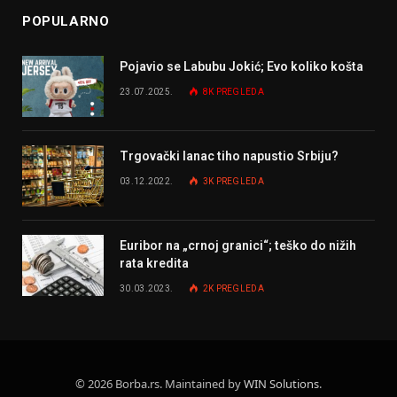
POPULARNO
Pojavio se Labubu Jokić; Evo koliko košta
23.07.2025.
8K
PREGLEDA
Trgovački lanac tiho napustio Srbiju?
03.12.2022.
3K
PREGLEDA
Euribor na „crnoj granici“; teško do nižih
rata kredita
30.03.2023.
2K
PREGLEDA
© 2026 Borba.rs. Maintained by
WIN Solutions
.