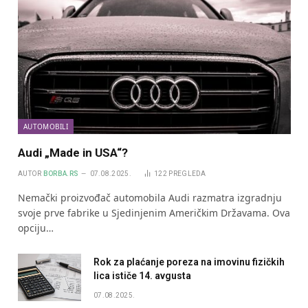
AUTOMOBILI
Audi „Made in USA“?
AUTOR
BORBA.RS
07.08.2025.
122
PREGLEDA
Nemački proizvođač automobila Audi razmatra izgradnju
svoje prve fabrike u Sjedinjenim Američkim Državama. Ova
opciju…
Rok za plaćanje poreza na imovinu fizičkih
lica ističe 14. avgusta
07.08.2025.