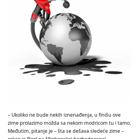
– Ukoliko ne bude nekih iznenađenja, u finišu ove
zime prolazimo možda sa nekom modricom tu i tamo.
Međutim, pitanje je – šta se dešava sledeće zime –
rekao je Birol na Minhenskoj bezbednosnoj