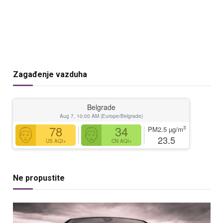
Zagađenje vazduha
Belgrade
Aug 7, 10:00 AM (Europe/Belgrade)
78
34
3
PM2.5
µg/m
23.5
US AQI+
CN AQI+
Ne propustite