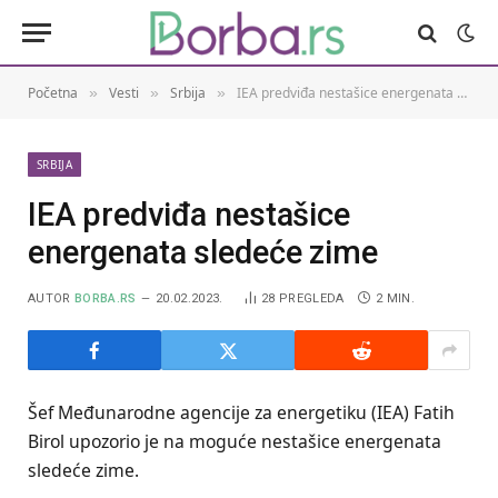
Početna
Vesti
Srbija
IEA predviđa nestašice energenata sledeće zime
»
»
»
SRBIJA
IEA predviđa nestašice
energenata sledeće zime
AUTOR
BORBA.RS
20.02.2023.
28
PREGLEDA
2 MIN.
Šef Međunarodne agencije za energetiku (IEA) Fatih
Birol upozorio je na moguće nestašice energenata
sledeće zime.