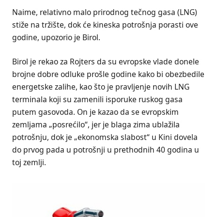
Naime, relativno malo prirodnog tečnog gasa (LNG)
stiže na tržište, dok će kineska potrošnja porasti ove
godine, upozorio je Birol.
Birol je rekao za Rojters da su evropske vlade donele
brojne dobre odluke prošle godine kako bi obezbedile
energetske zalihe, kao što je pravljenje novih LNG
terminala koji su zamenili isporuke ruskog gasa
putem gasovoda. On je kazao da se evropskim
zemljama „posrećilo“, jer je blaga zima ublažila
potrošnju, dok je „ekonomska slabost“ u Kini dovela
do prvog pada u potrošnji u prethodnih 40 godina u
toj zemlji.