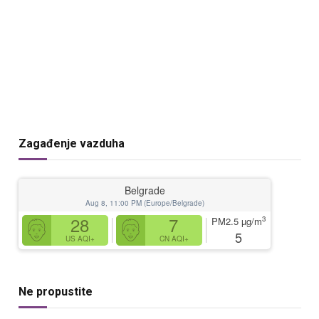
Zagađenje vazduha
Belgrade
Aug 8, 11:00 PM (Europe/Belgrade)
28
7
3
PM2.5
µg/m
5
US AQI+
CN AQI+
Ne propustite