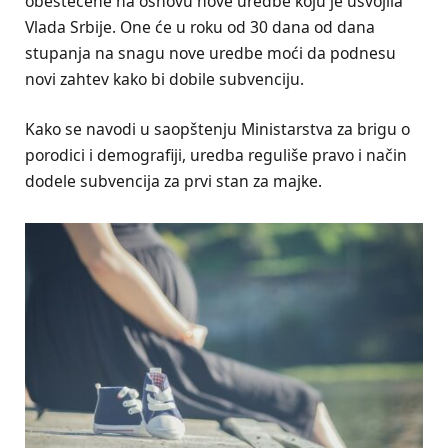
obeštećene na osnovu nove uredbe koju je usvojila
Vlada Srbije. One će u roku od 30 dana od dana
stupanja na snagu nove uredbe moći da podnesu
novi zahtev kako bi dobile subvenciju.
Kako se navodi u saopštenju Ministarstva za brigu o
porodici i demografiji, uredba reguliše pravo i način
dodele subvencija za prvi stan za majke.