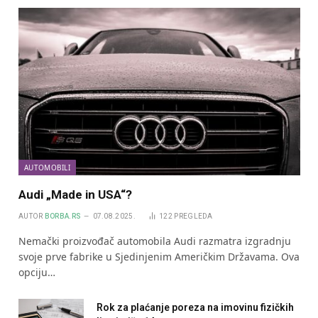
AUTOMOBILI
Audi „Made in USA“?
AUTOR
BORBA.RS
07.08.2025.
122
PREGLEDA
Nemački proizvođač automobila Audi razmatra izgradnju
svoje prve fabrike u Sjedinjenim Američkim Državama. Ova
opciju…
Rok za plaćanje poreza na imovinu fizičkih