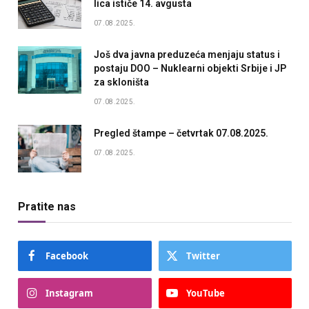
lica ističe 14. avgusta
07.08.2025.
Još dva javna preduzeća menjaju status i
postaju DOO – Nuklearni objekti Srbije i JP
za skloništa
07.08.2025.
Pregled štampe – četvrtak 07.08.2025.
07.08.2025.
Pratite nas
Facebook
Twitter
Instagram
YouTube