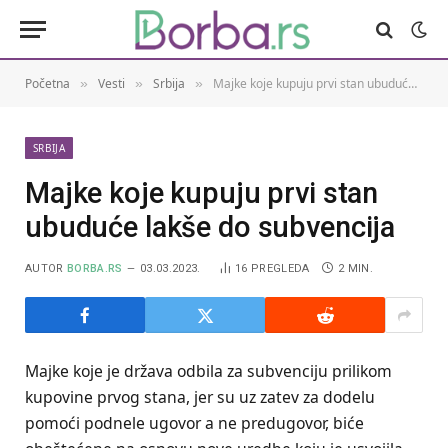
Početna
Vesti
Srbija
Majke koje kupuju prvi stan ubuduće lakše do subvencija
»
»
»
SRBIJA
Majke koje kupuju prvi stan
ubuduće lakše do subvencija
AUTOR
BORBA.RS
03.03.2023.
16
PREGLEDA
2 MIN.
Majke koje je država odbila za subvenciju prilikom
kupovine prvog stana, jer su uz zatev za dodelu
pomoći podnele ugovor a ne predugovor, biće