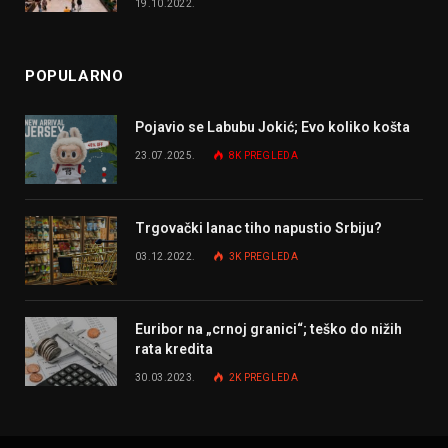
19.10.2022.
POPULARNO
Pojavio se Labubu Jokić; Evo koliko košta
23.07.2025.
8K
PREGLEDA
Trgovački lanac tiho napustio Srbiju?
03.12.2022.
3K
PREGLEDA
Euribor na „crnoj granici“; teško do nižih
rata kredita
30.03.2023.
2K
PREGLEDA