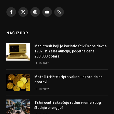
Facebook
X
Instagram
YouTube
RSS
(Twitter)
NAŠ IZBOR
Macintosh koji je koristio Stiv Džobs davne
1987. stiže na aukciju, početna cena
200.000 dolara
19.10.2022.
Može li tržište kripto valuta uskoro da se
oporavi
19.10.2022.
Tržni centri skraćuju radno vreme zbog
štednje energije?