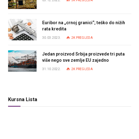
03.12.2022.
3K
PREGLEDA
Euribor na „crnoj granici“; teško do nižih
rata kredita
30.03.2023.
2K
PREGLEDA
Jedan proizvod Srbija proizvede tri puta
više nego sve zemlje EU zajedno
31.10.2022.
2K
PREGLEDA
Kursna Lista