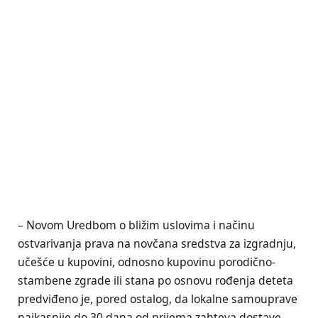
– Novom Uredbom o bližim uslovima i načinu
ostvarivanja prava na novčana sredstva za izgradnju,
učešće u kupovini, odnosno kupovinu porodično-
stambene zgrade ili stana po osnovu rođenja deteta
predviđeno je, pored ostalog, da lokalne samouprave
najkasnije do 30 dana od prijema zahteva dostave