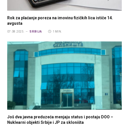
Rok za plaćanje poreza na imovinu fizičkih lica ističe 14.
avgusta
SRBIJA
07.08.2025.
1 MIN.
Još dva javna preduzeća menjaju status i postaju DOO –
Nuklearni objekti Srbije i JP za skloništa