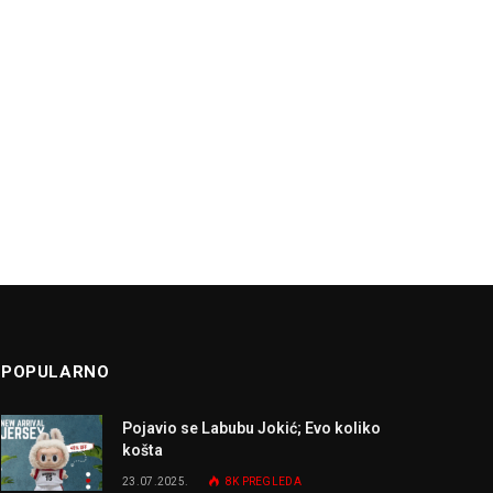
POPULARNO
Pojavio se Labubu Jokić; Evo koliko
košta
23.07.2025.
8K
PREGLEDA