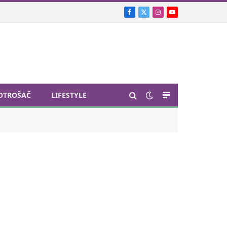
Facebook
X
Instagram
YouTube
(Twitter)
OTROŠAČ
LIFESTYLE