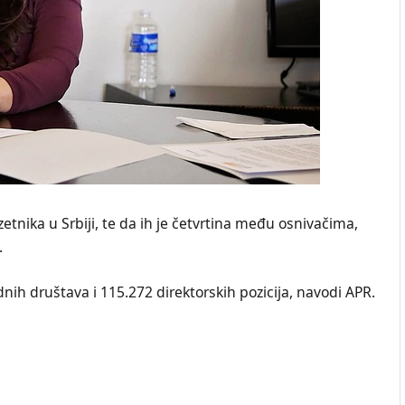
etnika u Srbiji, te da ih je četvrtina među osnivačima,
.
dnih društava i 115.272 direktorskih pozicija, navodi APR.