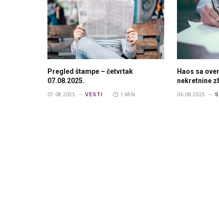
Pregled štampe – četvrtak
Haos sa ove
07.08.2025.
nekretnine 
VESTI
S
07.08.2025.
1 MIN.
06.08.2025.