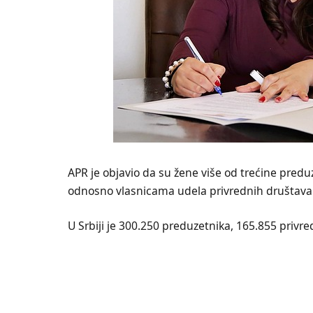
APR je objavio da su žene više od trećine preduz
odnosno vlasnicama udela privrednih društava
U Srbiji je 300.250 preduzetnika, 165.855 privre