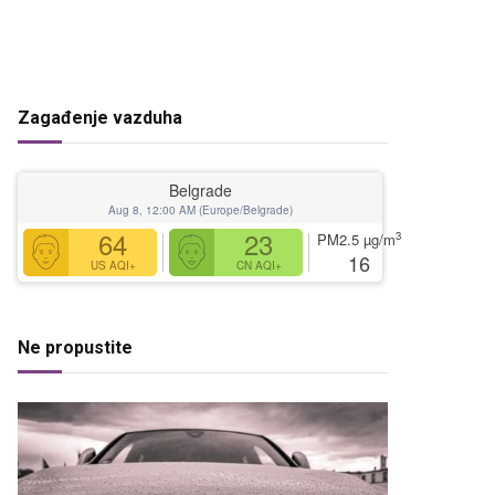
Zagađenje vazduha
Belgrade
Aug 8, 12:00 AM (Europe/Belgrade)
64
23
3
PM2.5
µg/m
16
US AQI+
CN AQI+
Ne propustite