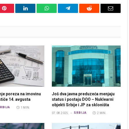
Pinterest
LinkedIn
WhatsApp
Telegram
Reddit
Email
nje poreza na imovinu
Još dva javna preduzeća menjaju
ističe 14. avgusta
status i postaju DOO – Nuklearni
objekti Srbije i JP za skloništa
RBIJA
1 MIN.
SRBIJA
07.08.2025.
2 MIN.