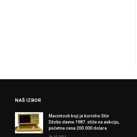
NAŠ IZBOR
Macintosh koji je koristio Stiv
Džobs davne 1987. stiže na aukciju,
početna cena 200.000 dolara
19.10.2022.