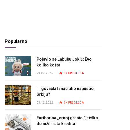
Popularno
Pojavio se Labubu Jokić; Evo
koliko košta
23.07.2025.
8K
PREGLEDA
Trgovački lanac tiho napustio
Srbiju?
03.12.2022.
3K
PREGLEDA
Euribor na „crnoj granici“; teško
do nižih rata kredita