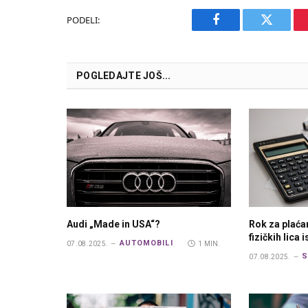
PODELI:
Facebook
Twitter
POGLEDAJTE JOŠ...
Audi „Made in USA“?
Rok za plaća
fizičkih lica 
AUTOMOBILI
07.08.2025.
1 MIN.
S
07.08.2025.