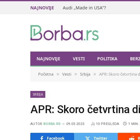
NAJNOVIJE
Audi „Made in USA“?
NAJNOVIJE
VESTI
POLITIKA
BER
Početna
Vesti
Srbija
APR: Skoro četvrtina d
»
»
»
SRBIJA
APR: Skoro četvrtina di
AUTOR
BORBA.RS
09.03.2023.
10
PREGLEDA
1 MIN.
Facebook
Twitter
R