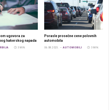
rom ugovora za
Porasle prosečne cene polovnih
zbog hakerskog napada
automobila
RBIJA
AUTOMOBILI
3 MIN.
06.08.2025.
3 MIN.