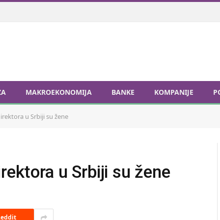
ZA
MAKROEKONOMIJA
BANKE
KOMPANIJE
P
irektora u Srbiji su žene
rektora u Srbiji su žene
eddit