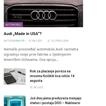
AUTOMOBILI
Audi „Made in USA“?
AUTOR
BORBA.RS
07.08.2025.
122
PREGLEDA
Nemački proizvođač automobila Audi razmatra
izgradnju svoje prve fabrike u Sjedinjenim
Američkim Državama. Ova opciju…
Rok za plaćanje poreza na
imovinu fizičkih lica ističe 14.
avgusta
07.08.2025.
Još dva javna preduzeća menjaju
status i postaju DOO – Nuklearni