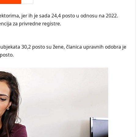
rektorima, jer ih je sada 24,4 posto u odnosu na 2022.
encija za privredne registre.
bjekata 30,2 posto su žene, članica upravnih odobra je
 posto.