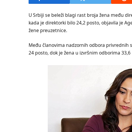
U Srbiji se beleži blagi rast broja žena među di
kada je direktorki bilo 24,2 posto, objavila je Ag
žene preuzetnice.
Među članovima nadzornih odbora privrednih su
24 posto, dok je žena u izvršnim odborima 33,6