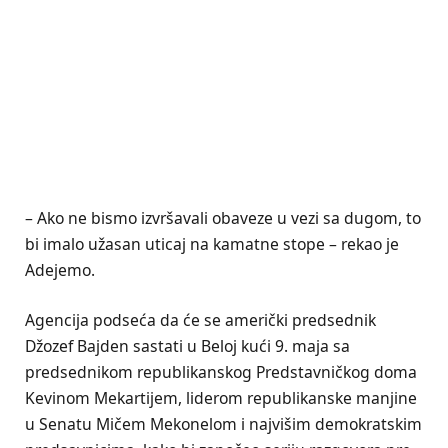
– Ako ne bismo izvršavali obaveze u vezi sa dugom, to
bi imalo užasan uticaj na kamatne stope – rekao je
Adejemo.
Agencija podseća da će se američki predsednik
Džozef Bajden sastati u Beloj kući 9. maja sa
predsednikom republikanskog Predstavničkog doma
Kevinom Mekartijem, liderom republikanske manjine
u Senatu Mičem Mekonelom i najvišim demokratskim