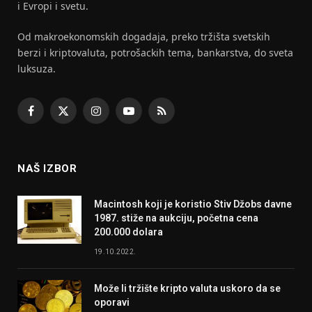
i Evropi i svetu.
Od makroekonomskih dogadaja, preko tržišta svetskih
berzi i kriptovaluta, potrošackih tema, bankarstva, do sveta
luksuza.
Facebook
X
Instagram
YouTube
RSS
(Twitter)
NAŠ IZBOR
Macintosh koji je koristio Stiv Džobs davne
1987. stiže na aukciju, početna cena
200.000 dolara
19.10.2022.
Može li tržište kripto valuta uskoro da se
oporavi