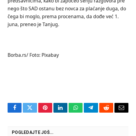
predsavnicima, kako bi započeo seriju razgovora pre
nego što SAD ostanu bez novca za plaćanje duga, do
čega bi moglo, prema procenama, da dođe već 1.
juna, preneo je Tanjug.
Borba.rs/ Foto: Pixabay
Facebook
Twitter
Pinterest
LinkedIn
WhatsApp
Telegram
Reddit
Email
POGLEDAJTE JOŠ...