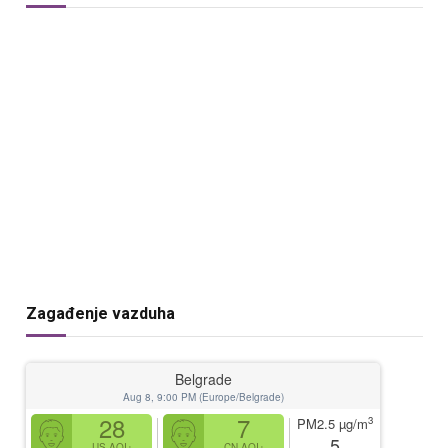
Zagađenje vazduha
Belgrade
Aug 8, 9:00 PM (Europe/Belgrade)
28
7
3
PM2.5
µg/m
5
US AQI+
CN AQI+