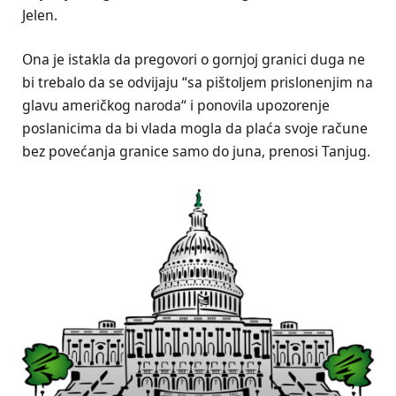
Jelen.
Ona je istakla da pregovori o gornjoj granici duga ne
bi trebalo da se odvijaju “sa pištoljem prislonenjim na
glavu američkog naroda“ i ponovila upozorenje
poslanicima da bi vlada mogla da plaća svoje račune
bez povećanja granice samo do juna, prenosi Tanjug.