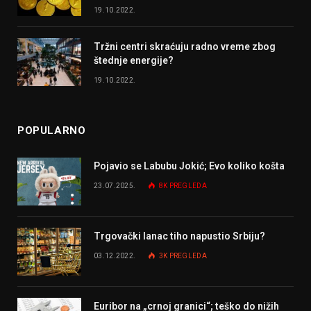
19.10.2022.
Tržni centri skraćuju radno vreme zbog
štednje energije?
19.10.2022.
POPULARNO
Pojavio se Labubu Jokić; Evo koliko košta
23.07.2025.
8K
PREGLEDA
Trgovački lanac tiho napustio Srbiju?
03.12.2022.
3K
PREGLEDA
Euribor na „crnoj granici“; teško do nižih