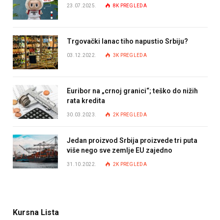
23.07.2025.
8K
PREGLEDA
Trgovački lanac tiho napustio Srbiju?
03.12.2022.
3K
PREGLEDA
Euribor na „crnoj granici“; teško do nižih
rata kredita
30.03.2023.
2K
PREGLEDA
Jedan proizvod Srbija proizvede tri puta
više nego sve zemlje EU zajedno
31.10.2022.
2K
PREGLEDA
Kursna Lista