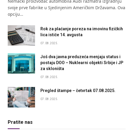
Nemački proizvođač automobila Audi razmatra izgradnju
svoje prve fabrike u Sjedinjenim Američkim Državama. Ova
opciju…
Rok za plaćanje poreza na imovinu fizičkih
lica ističe 14. avgusta
07.08.2025.
Još dva javna preduzeća menjaju status i
postaju DOO – Nuklearni objekti Srbije i JP
za skloništa
07.08.2025.
Pregled štampe – četvrtak 07.08.2025.
07.08.2025.
Pratite nas