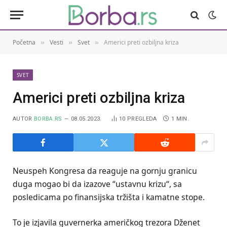
Početna
Vesti
Svet
Americi preti ozbiljna kriza
»
»
»
SVET
Americi preti ozbiljna kriza
AUTOR
BORBA.RS
08.05.2023.
10
PREGLEDA
1 MIN.
Neuspeh Kongresa da reaguje na gornju granicu
duga mogao bi da izazove “ustavnu krizu“, sa
posledicama po finansijska tržišta i kamatne stope.
To je izjavila guvernerka američkog trezora Dženet