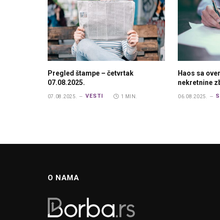
Pregled štampe – četvrtak
Haos sa ove
07.08.2025.
nekretnine 
VESTI
S
07.08.2025.
1 MIN.
06.08.2025.
O NAMA