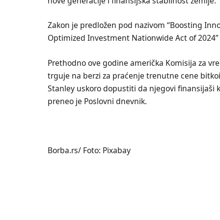
nove generacije i finansijska stabilnost zemlje.
Zakon je predložen pod nazivom “Boosting Inn
Optimized Investment Nationwide Act of 2024” 
Prethodno ove godine američka Komisija za vred
trguje na berzi za praćenje trenutne cene bitkoi
Stanley uskoro dopustiti da njegovi finansijaši 
preneo je Poslovni dnevnik.
Borba.rs/ Foto: Pixabay