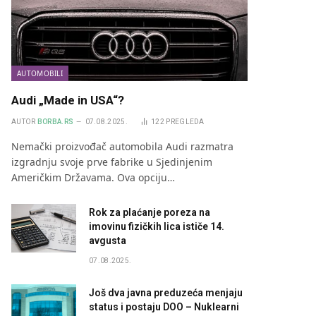
AUTOMOBILI
Audi „Made in USA“?
AUTOR
BORBA.RS
07.08.2025.
122
PREGLEDA
Nemački proizvođač automobila Audi razmatra
izgradnju svoje prve fabrike u Sjedinjenim
Američkim Državama. Ova opciju…
Rok za plaćanje poreza na
imovinu fizičkih lica ističe 14.
avgusta
07.08.2025.
Još dva javna preduzeća menjaju
status i postaju DOO – Nuklearni