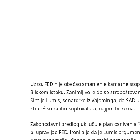
Uz to, FED nije obećao smanjenje kamatne stop
Bliskom istoku. Zanimljivo je da se stropošta
Sintije Lumis, senatorke iz Vajominga, da SAD u
stratešku zalihu kriptovaluta, najpre bitkoina.
Zakonodavni predlog uključuje plan osnivanja “
bi upravljao FED. Ironija je da je Lumis argum