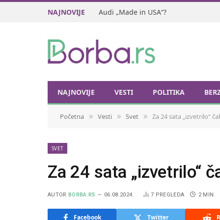
NAJNOVIJE
Audi „Made in USA“?
NAJNOVIJE
VESTI
POLITIKA
BER
Početna
Vesti
Svet
Za 24 sata „izvetrilo“ ča
»
»
»
SVET
Za 24 sata „izvetrilo“ č
AUTOR
BORBA.RS
06.08.2024.
7
PREGLEDA
2 MIN.
Facebook
Twitter
R