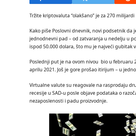
Tržite kriptovaluta “olakšano” je za 270 milijard
Kako piše Poslovni dnevnik, novi podsetnik da j
jednodnevni pad – od zatvaranja u nedelju u po
ispod 50.000 dolara, što mu je najveći gubita
Poslednji put je na ovom nivou bio u februaru 
aprilu 2021. Još je gore prošao itirijum – u jed
Virtualne valute su reagovale na rasprodaju d
recesije u SAD-u posle objave podataka o razo
nezaposlenosti i padu proizvodnje.