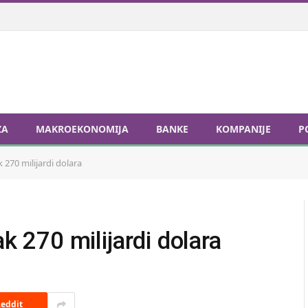
ZA
MAKROEKONOMIJA
BANKE
KOMPANIJE
P
k 270 milijardi dolara
ak 270 milijardi dolara
eddit