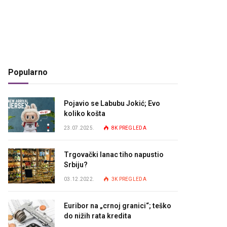
Popularno
Pojavio se Labubu Jokić; Evo
koliko košta
23.07.2025.
8K
PREGLEDA
Trgovački lanac tiho napustio
Srbiju?
03.12.2022.
3K
PREGLEDA
Euribor na „crnoj granici“; teško
do nižih rata kredita