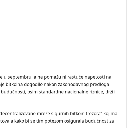
e u septembru, a ne pomažu ni rastuće napetosti na
vanje bitkoina dogodilo nakon zakonodavnog predloga
 budućnosti, osim standardne nacionalne riznice, drži i
decentralizovane mreže sigurnih bitkoin trezora” kojima
entovala kako bi se tim potezom osigurala budućnost za