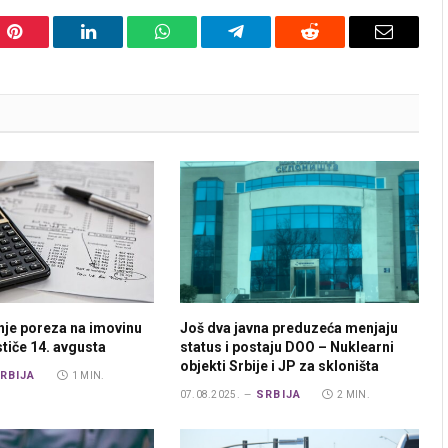
Pinterest
LinkedIn
WhatsApp
Telegram
Reddit
Email
nje poreza na imovinu
Još dva javna preduzeća menjaju
ističe 14. avgusta
status i postaju DOO – Nuklearni
objekti Srbije i JP za skloništa
RBIJA
1 MIN.
SRBIJA
07.08.2025.
2 MIN.