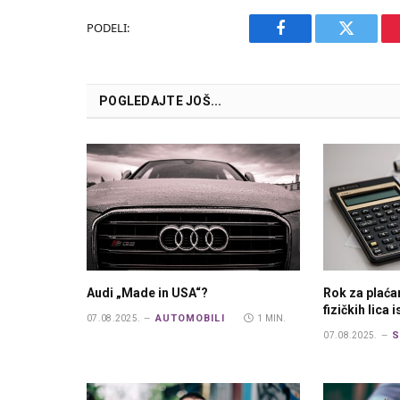
PODELI:
Facebook
Twitter
POGLEDAJTE JOŠ...
Audi „Made in USA“?
Rok za plaća
fizičkih lica 
AUTOMOBILI
07.08.2025.
1 MIN.
S
07.08.2025.