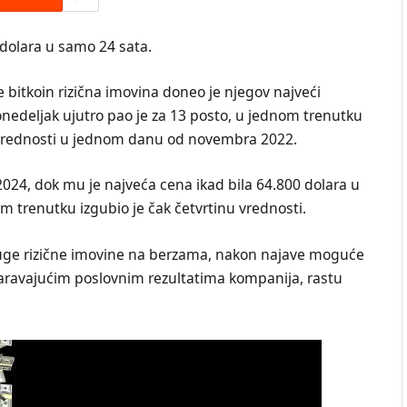
i dolara u samo 24 sata.
e bitkoin rizična imovina doneo je njegov najveći
nedeljak ujutro pao je za 13 posto, u jednom trenutku
k vrednosti u jednom danu od novembra 2022.
2024, dok mu je najveća cena ikad bila 64.800 dolara u
nom trenutku izgubio je čak četvrtinu vrednosti.
ruge rizične imovine na berzama, nakon najave moguće
čaravajućim poslovnim rezultatima kompanija, rastu