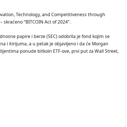
ovation, Technology, and Competitiveness through
– skraćeno “BITCOIN Act of 2024”.
nosne papire i berze (SEC) odobrila je fond kojim se
na i itirijuma, a u petak je objavljeno i da će Morgan
klijentima ponude bitkoin ETF-ove, prvi put za Wall Street,