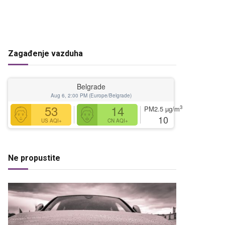
Zagađenje vazduha
Belgrade
Aug 6, 2:00 PM (Europe/Belgrade)
53
14
3
PM2.5
µg/m
10
US AQI+
CN AQI+
Ne propustite