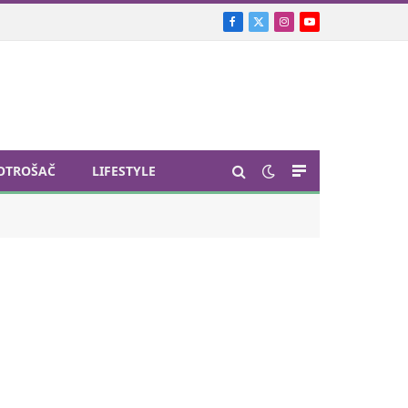
Facebook
X
Instagram
YouTube
(Twitter)
OTROŠAČ
LIFESTYLE