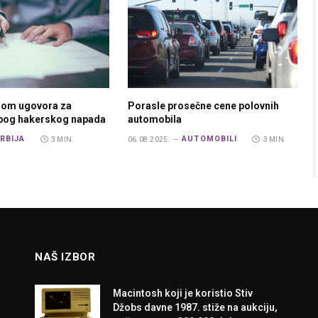
rom ugovora za
Porasle prosečne cene polovnih
zbog hakerskog napada
automobila
RBIJA
AUTOMOBILI
3 MIN.
06.08.2025.
3 MIN.
NAŠ IZBOR
Macintosh koji je koristio Stiv
Džobs davne 1987. stiže na aukciju,