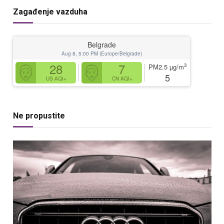
Zagađenje vazduha
Belgrade
Aug 8, 5:00 PM (Europe/Belgrade)
28
7
3
PM2.5
µg/m
5
US AQI+
CN AQI+
Ne propustite