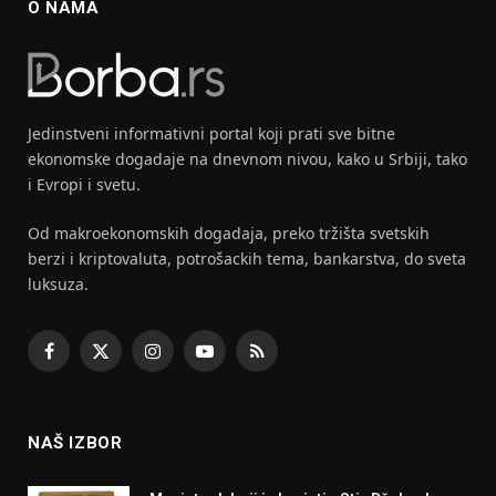
O NAMA
Jedinstveni informativni portal koji prati sve bitne
ekonomske dogadaje na dnevnom nivou, kako u Srbiji, tako
i Evropi i svetu.
Od makroekonomskih dogadaja, preko tržišta svetskih
berzi i kriptovaluta, potrošackih tema, bankarstva, do sveta
luksuza.
Facebook
X
Instagram
YouTube
RSS
(Twitter)
NAŠ IZBOR