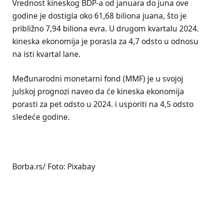
Vrednost kineskog BDP-a od januara do juna ove
godine je dostigla oko 61,68 biliona juana, što je
približno 7,94 biliona evra. U drugom kvartalu 2024.
kineska ekonomija je porasla za 4,7 odsto u odnosu
na isti kvartal lane.
Međunarodni monetarni fond (MMF) je u svojoj
julskoj prognozi naveo da će kineska ekonomija
porasti za pet odsto u 2024. i usporiti na 4,5 odsto
sledeće godine.
Borba.rs/ Foto: Pixabay