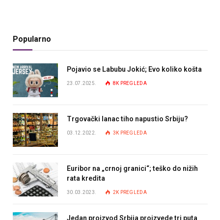
Popularno
Pojavio se Labubu Jokić; Evo koliko košta
23.07.2025.
8K
PREGLEDA
Trgovački lanac tiho napustio Srbiju?
03.12.2022.
3K
PREGLEDA
Euribor na „crnoj granici“; teško do nižih
rata kredita
30.03.2023.
2K
PREGLEDA
Jedan proizvod Srbija proizvede tri puta