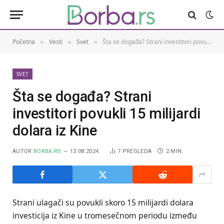
Početna
Vesti
Svet
Šta se događa? Strani investitori povukli 15 milijardi dolara iz Kine
»
»
»
SVET
Šta se događa? Strani
investitori povukli 15 milijardi
dolara iz Kine
AUTOR
BORBA.RS
13.08.2024.
7
PREGLEDA
2 MIN.
Strani ulagači su povukli skoro 15 milijardi dolara
investicija iz Kine u tromesečnom periodu između