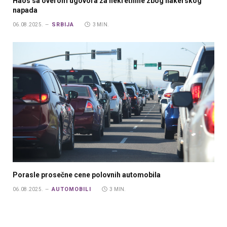
Haos sa overom ugovora za nekretnine zbog hakerskog
napada
SRBIJA
06.08.2025.
3 MIN.
Porasle prosečne cene polovnih automobila
AUTOMOBILI
06.08.2025.
3 MIN.