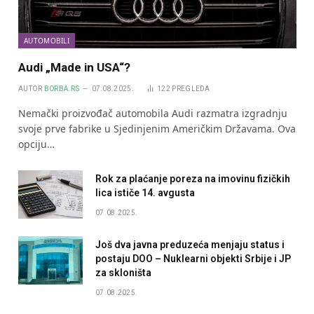
AUTOMOBILI
Audi „Made in USA“?
AUTOR
BORBA.RS
07.08.2025.
122
PREGLEDA
Nemački proizvođač automobila Audi razmatra izgradnju
svoje prve fabrike u Sjedinjenim Američkim Državama. Ova
opciju…
Rok za plaćanje poreza na imovinu fizičkih
lica ističe 14. avgusta
07.08.2025.
Još dva javna preduzeća menjaju status i
postaju DOO – Nuklearni objekti Srbije i JP
za skloništa
07.08.2025.