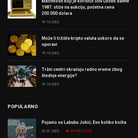
Macintosh koji je koristio Stiv Džobs davne
1987. stiže na aukciju, početna cena
200.000 dolara
19.10.2022.
Može li tržište kripto valuta uskoro da se
oporavi
19.10.2022.
Tržni centri skraćuju radno vreme zbog
štednje energije?
19.10.2022.
POPULARNO
Pojavio se Labubu Jokić; Evo koliko košta
23.07.2025.
8K
PREGLEDA