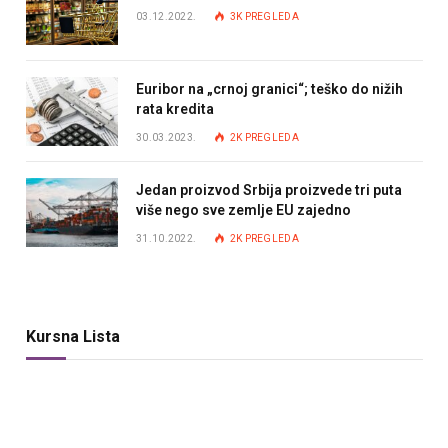
03.12.2022.
3K
PREGLEDA
Euribor na „crnoj granici“; teško do nižih
rata kredita
30.03.2023.
2K
PREGLEDA
Jedan proizvod Srbija proizvede tri puta
više nego sve zemlje EU zajedno
31.10.2022.
2K
PREGLEDA
Kursna Lista