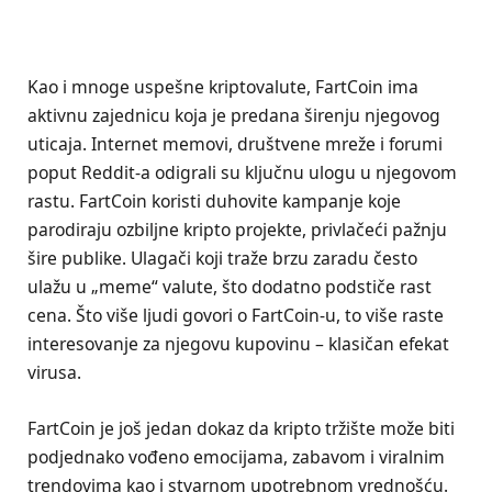
Kao i mnoge uspešne kriptovalute, FartCoin ima
aktivnu zajednicu koja je predana širenju njegovog
uticaja. Internet memovi, društvene mreže i forumi
poput Reddit-a odigrali su ključnu ulogu u njegovom
rastu. FartCoin koristi duhovite kampanje koje
parodiraju ozbiljne kripto projekte, privlačeći pažnju
šire publike. Ulagači koji traže brzu zaradu često
ulažu u „meme“ valute, što dodatno podstiče rast
cena. Što više ljudi govori o FartCoin-u, to više raste
interesovanje za njegovu kupovinu – klasičan efekat
virusa.
FartCoin je još jedan dokaz da kripto tržište može biti
podjednako vođeno emocijama, zabavom i viralnim
trendovima kao i stvarnom upotrebnom vrednošću.