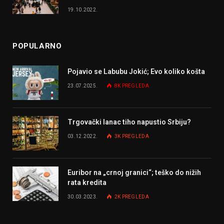
19.10.2022.
POPULARNO
Pojavio se Labubu Jokić; Evo koliko košta
23.07.2025.
8K
PREGLEDA
Trgovački lanac tiho napustio Srbiju?
03.12.2022.
3K
PREGLEDA
Euribor na „crnoj granici“; teško do nižih
rata kredita
30.03.2023.
2K
PREGLEDA