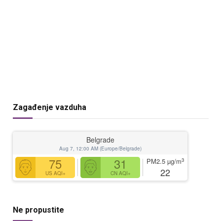
Zagađenje vazduha
Belgrade
Aug 7, 12:00 AM (Europe/Belgrade)
75
31
3
PM2.5
µg/m
22
US AQI+
CN AQI+
Ne propustite