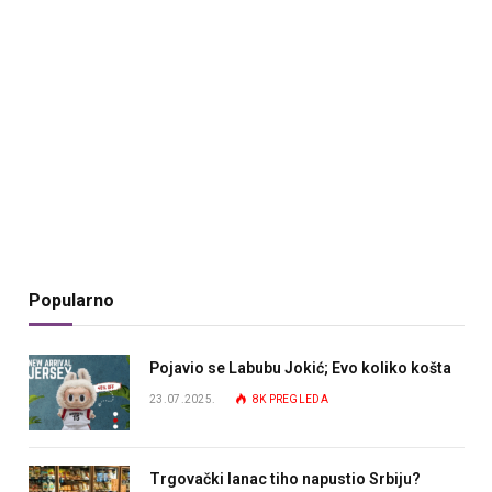
Popularno
Pojavio se Labubu Jokić; Evo koliko košta
23.07.2025.
8K
PREGLEDA
Trgovački lanac tiho napustio Srbiju?