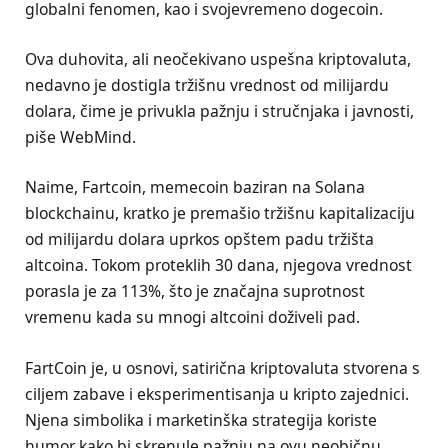
globalni fenomen, kao i svojevremeno dogecoin.
Ova duhovita, ali neočekivano uspešna kriptovaluta,
nedavno je dostigla tržišnu vrednost od milijardu
dolara, čime je privukla pažnju i stručnjaka i javnosti,
piše WebMind.
Naime, Fartcoin, memecoin baziran na Solana
blockchainu, kratko je premašio tržišnu kapitalizaciju
od milijardu dolara uprkos opštem padu tržišta
altcoina. Tokom proteklih 30 dana, njegova vrednost
porasla je za 113%, što je značajna suprotnost
vremenu kada su mnogi altcoini doživeli pad.
FartCoin je, u osnovi, satirična kriptovaluta stvorena s
ciljem zabave i eksperimentisanja u kripto zajednici.
Njena simbolika i marketinška strategija koriste
humor kako bi skrenule pažnju na ovu neobičnu