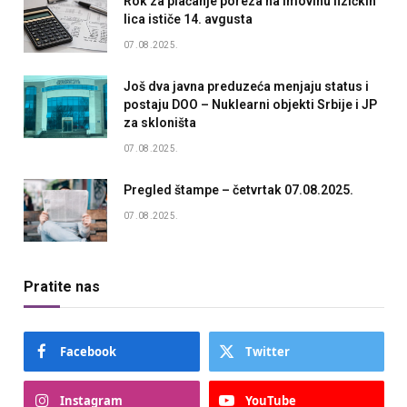
Rok za plaćanje poreza na imovinu fizičkih
lica ističe 14. avgusta
07.08.2025.
Još dva javna preduzeća menjaju status i
postaju DOO – Nuklearni objekti Srbije i JP
za skloništa
07.08.2025.
Pregled štampe – četvrtak 07.08.2025.
07.08.2025.
Pratite nas
Facebook
Twitter
Instagram
YouTube