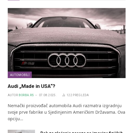
AUTOMOBILI
Audi „Made in USA“?
AUTOR
BORBA.RS
07.08.2025.
122
PREGLEDA
Nemački proizvođač automobila Audi razmatra izgradnju
svoje prve fabrike u Sjedinjenim Američkim Državama. Ova
opciju…