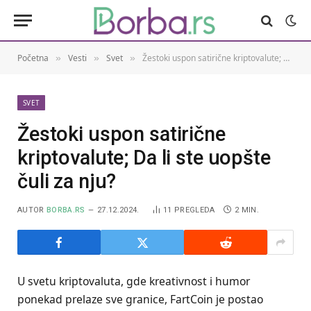
Početna
Vesti
Svet
Žestoki uspon satirične kriptovalute; Da li ste uopšte čuli za nju?
»
»
»
SVET
Žestoki uspon satirične
kriptovalute; Da li ste uopšte
čuli za nju?
AUTOR
BORBA.RS
27.12.2024.
11
PREGLEDA
2 MIN.
U svetu kriptovaluta, gde kreativnost i humor
ponekad prelaze sve granice, FartCoin je postao