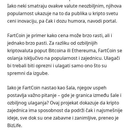
Iako neki smatraju ovakve valute neozbiljnim, njihova
popularnost ukazuje na to da publika u kripto svetu
ceni inovaciju, pa čak i dozu humora, navodi portal.
FartCoin je primer kako cena može brzo rasti, ali i
jednako brzo pasti. Za razliku od ozbiljnijih
kriptovaluta poput Bitcoina ili Ethereuma, FartCoin se
oslanja isključivo na popularnost i zajednicu. Ulagači
bi trebali biti oprezni i ulagati samo ono što su
spremni da izgube.
Iako je FartCoin nastao kao šala, njegov uspeh
postavlja važno pitanje – gde je granica između šale i
ozbiljnog ulaganja? Ovaj projekat dokazuje da kripto
zajednica ima sposobnost da podrži čak i najsmešnije
ideje, sve dok su one zabavne i zanimljive, preneo je
BizLife.