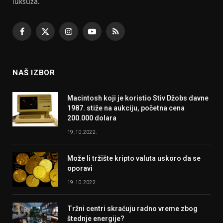
luksuza.
Facebook
X
Instagram
YouTube
RSS
(Twitter)
NAŠ IZBOR
Macintosh koji je koristio Stiv Džobs davne
1987. stiže na aukciju, početna cena
200.000 dolara
19.10.2022.
Može li tržište kripto valuta uskoro da se
oporavi
19.10.2022.
Tržni centri skraćuju radno vreme zbog
štednje energije?