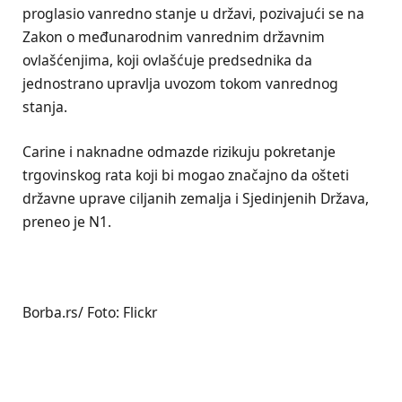
proglasio vanredno stanje u državi, pozivajući se na
Zakon o međunarodnim vanrednim državnim
ovlašćenjima, koji ovlašćuje predsednika da
jednostrano upravlja uvozom tokom vanrednog
stanja.
Carine i naknadne odmazde rizikuju pokretanje
trgovinskog rata koji bi mogao značajno da ošteti
državne uprave ciljanih zemalja i Sjedinjenih Država,
preneo je N1.
Borba.rs/ Foto: Flickr