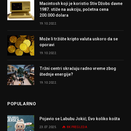
Macintosh koji je koristio Stiv Džobs davne
1987. stiže na aukciju, početna cena
200.000 dolara
19.10.2022.
Može li tržište kripto valuta uskoro da se
oporavi
19.10.2022.
Tržni centri skraćuju radno vreme zbog
štednje energije?
19.10.2022.
POPULARNO
Pojavio se Labubu Jokić; Evo koliko košta
23.07.2025.
8K
PREGLEDA