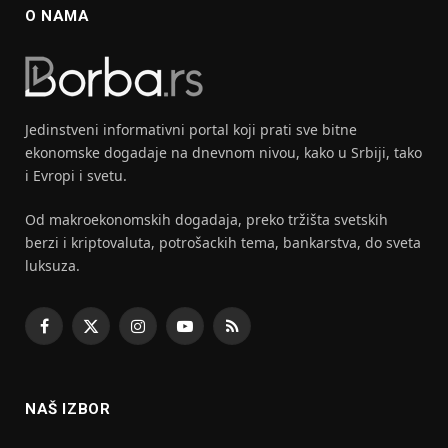
O NAMA
Jedinstveni informativni portal koji prati sve bitne
ekonomske dogadaje na dnevnom nivou, kako u Srbiji, tako
i Evropi i svetu.
Od makroekonomskih dogadaja, preko tržišta svetskih
berzi i kriptovaluta, potrošackih tema, bankarstva, do sveta
luksuza.
Facebook
X
Instagram
YouTube
RSS
(Twitter)
NAŠ IZBOR