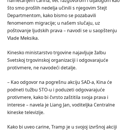
nametanjem carina, već razgovorom i dijalogom kao
što smo prošlih nedelja učinili s njegovim Stejt
Departmentom, kako bismo se pozabavili
fenomenom migracije; u našem slučaju, uz
poštovanje ljudskih prava – navodi se u saopštenju
Vlade Meksika.
Kinesko ministarstvo trgovine najavljuje žalbu
Svetskoj trgovinskoj organizaciji i odgovarajuće
protivmere, ne navodeći detalje.
– Kao odgovor na pogrešnu akciju SAD-a, Kina će
podneti tužbu STO-u i poduzeti odgovarajuće
protivmere, kako bi čvrsto zaštitila svoja prava i
interese – navela je Liang Jan, voditeljka Centralne
kineske televizije.
Kako bi uveo carine, Tramp je u svojoj izvršnoj akciji