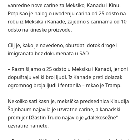
vanredne nove carine za Meksiko, Kanadu i Kinu.
Potpisao je nalog o uvođenju carina od 25 odsto na
robu iz Meksika i Kanade, zajedno s carinama od 10
odsto na kineske proizvode.
Cilj je, kako je navedeno, obuzdati dotok droge i
imigranata bez dokumenata u SAD.
– Razmišljamo o 25 odsto u Meksiku i Kanadi, jer oni
dopuštaju veliki broj ljudi. Iz Kanade preti dolazak
ogromnog broja ljudi i fentanila – rekao je Tramp.
Nekoliko sati kasnije, meksička predsednica Klaudija
Šajnbaum najavila je uzvratne carine, a kanadski
premijer Džastin Trudo najavio je „dalekosežne“
uzvratne namete.