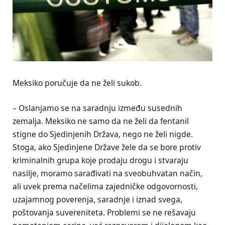
Meksiko poručuje da ne želi sukob.
– Oslanjamo se na saradnju između susednih
zemalja. Meksiko ne samo da ne želi da fentanil
stigne do Sjedinjenih Država, nego ne želi nigde.
Stoga, ako Sjedinjene Države žele da se bore protiv
kriminalnih grupa koje prodaju drogu i stvaraju
nasilje, moramo sarađivati ​​na sveobuhvatan način,
ali uvek prema načelima zajedničke odgovornosti,
uzajamnog poverenja, saradnje i iznad svega,
poštovanja suvereniteta. Problemi se ne rešavaju