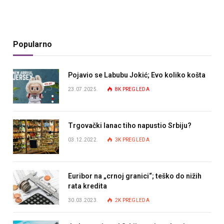
Popularno
Pojavio se Labubu Jokić; Evo koliko košta
23.07.2025.
8K
PREGLEDA
Trgovački lanac tiho napustio Srbiju?
03.12.2022.
3K
PREGLEDA
Euribor na „crnoj granici“; teško do nižih
rata kredita
30.03.2023.
2K
PREGLEDA