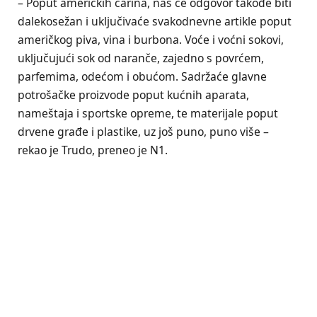
– Poput američkih carina, naš će odgovor takođe biti
dalekosežan i uključivaće svakodnevne artikle poput
američkog piva, vina i burbona. Voće i voćni sokovi,
uključujući sok od naranče, zajedno s povrćem,
parfemima, odećom i obućom. Sadržaće glavne
potrošačke proizvode poput kućnih aparata,
nameštaja i sportske opreme, te materijale poput
drvene građe i plastike, uz još puno, puno više –
rekao je Trudo, preneo je N1.