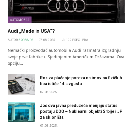
AUTOMOBILI
Audi „Made in USA“?
AUTOR
BORBA.RS
07.08.2025.
122
PREGLEDA
Nemački proizvođač automobila Audi razmatra izgradnju
svoje prve fabrike u Sjedinjenim Američkim Državama. Ova
opciju…
Rok za plaćanje poreza na imovinu fizičkih
lica ističe 14. avgusta
07.08.2025.
Još dva javna preduzeća menjaju status i
postaju DOO – Nuklearni objekti Srbije i JP
za skloništa
07.08.2025.