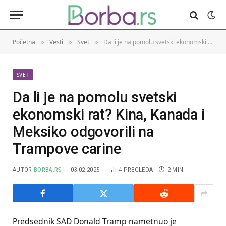
Početna
Vesti
Svet
Da li je na pomolu svetski ekonomski rat? Kina, Kanada i Meksiko odgovorili na Trampove carine
»
»
»
SVET
Da li je na pomolu svetski
ekonomski rat? Kina, Kanada i
Meksiko odgovorili na
Trampove carine
AUTOR
BORBA.RS
03.02.2025.
4
PREGLEDA
2 MIN.
Predsednik SAD Donald Tramp nametnuo je