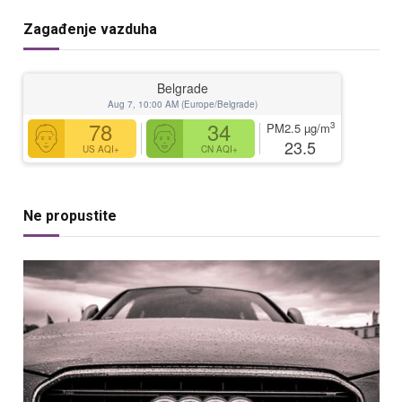
Zagađenje vazduha
Belgrade
Aug 7, 10:00 AM (Europe/Belgrade)
78
34
3
PM2.5
µg/m
23.5
US AQI+
CN AQI+
Ne propustite