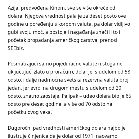
Azija, predvođena Kinom, sve se više okreće od
dolara. Njegova vrednost pala je za deset posto ove
godine u poređenju s korpom valuta, pa dolar vidljivo
gubi svoju moć, a postoje i nagađanja znači li to i
početak propadanja američkog carstva, prenosi
SEEbiz.
Posmatrajući samo pojedinačne valute (i stoga ne
uključujući zlato u proračun), dolar je, s udelom od 58
odsto, i dalje nadmoćna svetska rezervna valuta broj
jedan, jer evro, na drugom mestu s udelom od 20
odsto, znatno zaostaje. Pa ipak – udeo dolara bio je 65
odsto pre deset godina, a više od 70 odsto na
početku ovog veka.
Dugoročni pad vrednosti američkog dolara najbolje
ilustruje činjenica da je dolar od 1971. naovamo