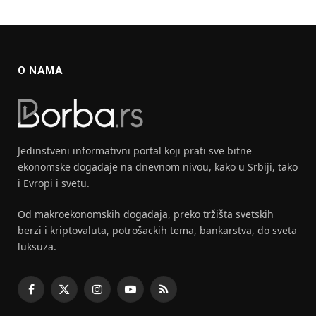
O NAMA
Jedinstveni informativni portal koji prati sve bitne
ekonomske dogadaje na dnevnom nivou, kako u Srbiji, tako
i Evropi i svetu.
Od makroekonomskih dogadaja, preko tržišta svetskih
berzi i kriptovaluta, potrošackih tema, bankarstva, do sveta
luksuza.
Facebook
X
Instagram
YouTube
RSS
(Twitter)