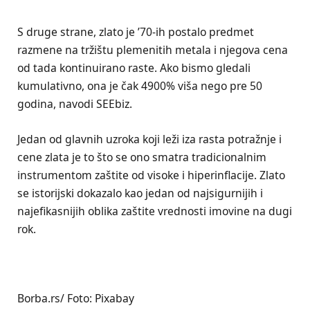
S druge strane, zlato je ’70-ih postalo predmet
razmene na tržištu plemenitih metala i njegova cena
od tada kontinuirano raste. Ako bismo gledali
kumulativno, ona je čak 4900% viša nego pre 50
godina, navodi SEEbiz.
Jedan od glavnih uzroka koji leži iza rasta potražnje i
cene zlata je to što se ono smatra tradicionalnim
instrumentom zaštite od visoke i hiperinflacije. Zlato
se istorijski dokazalo kao jedan od najsigurnijih i
najefikasnijih oblika zaštite vrednosti imovine na dugi
rok.
Borba.rs/ Foto: Pixabay