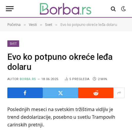
Početna
Vesti
Svet
Evo ko potpuno okreće leđa dolaru
»
»
»
SVET
Evo ko potpuno okreće leđa
dolaru
AUTOR
BORBA.RS
18.06.2025.
5
PREGLEDA
2 MIN.
Poslednjih meseci na svetskim tržištima vidljiv je
trend dedolarizacije, posebno u svetlu Trampovih
carinskih pretnji.