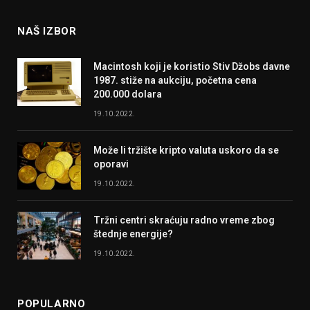
NAŠ IZBOR
Macintosh koji je koristio Stiv Džobs davne
1987. stiže na aukciju, početna cena
200.000 dolara
19.10.2022.
Može li tržište kripto valuta uskoro da se
oporavi
19.10.2022.
Tržni centri skraćuju radno vreme zbog
štednje energije?
19.10.2022.
POPULARNO