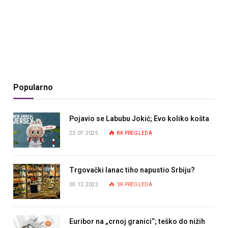
Popularno
Pojavio se Labubu Jokić; Evo koliko košta
23.07.2025.
8K
PREGLEDA
Trgovački lanac tiho napustio Srbiju?
03.12.2022.
3K
PREGLEDA
Euribor na „crnoj granici“; teško do nižih