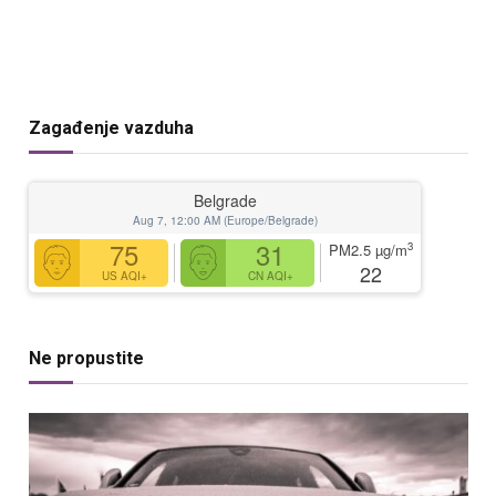
Zagađenje vazduha
Belgrade
Aug 7, 12:00 AM (Europe/Belgrade)
75
31
3
PM2.5
µg/m
22
US AQI+
CN AQI+
Ne propustite