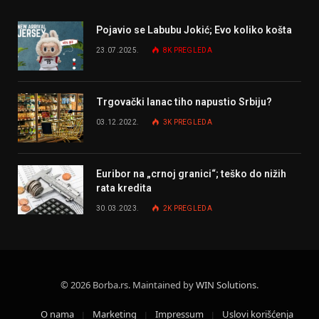
Pojavio se Labubu Jokić; Evo koliko košta
23.07.2025.
8K
PREGLEDA
Trgovački lanac tiho napustio Srbiju?
03.12.2022.
3K
PREGLEDA
Euribor na „crnoj granici“; teško do nižih
rata kredita
30.03.2023.
2K
PREGLEDA
© 2026 Borba.rs. Maintained by
WIN Solutions
.
O nama
Marketing
Impressum
Uslovi korišćenja