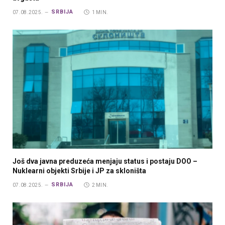
SRBIJA
07.08.2025.
1 MIN.
Još dva javna preduzeća menjaju status i postaju DOO –
Nuklearni objekti Srbije i JP za skloništa
SRBIJA
07.08.2025.
2 MIN.