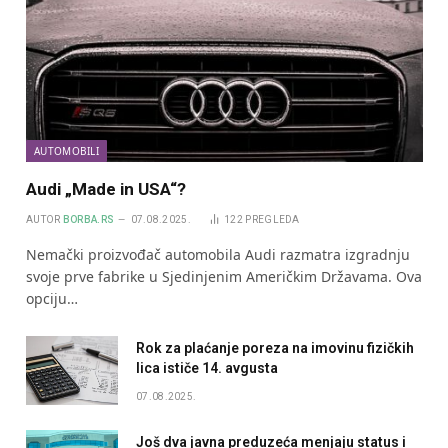
AUTOMOBILI
Audi „Made in USA“?
AUTOR
BORBA.RS
07.08.2025.
122
PREGLEDA
Nemački proizvođač automobila Audi razmatra izgradnju
svoje prve fabrike u Sjedinjenim Američkim Državama. Ova
opciju…
Rok za plaćanje poreza na imovinu fizičkih
lica ističe 14. avgusta
07.08.2025.
Još dva javna preduzeća menjaju status i