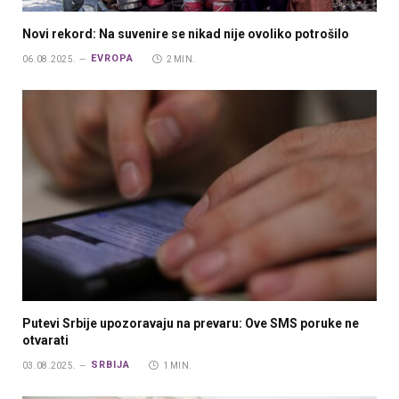
Novi rekord: Na suvenire se nikad nije ovoliko potrošilo
EVROPA
06.08.2025.
2 MIN.
Putevi Srbije upozoravaju na prevaru: Ove SMS poruke ne
otvarati
SRBIJA
03.08.2025.
1 MIN.