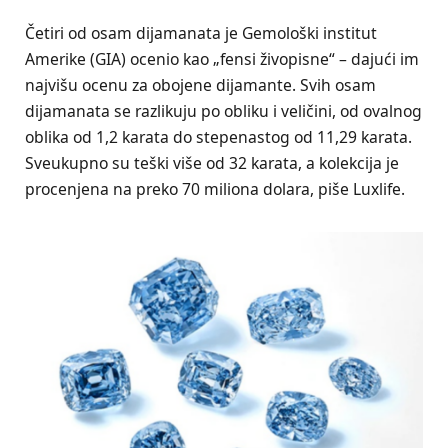
Četiri od osam dijamanata je Gemološki institut
Amerike (GIA) ocenio kao „fensi živopisne“ – dajući im
najvišu ocenu za obojene dijamante. Svih osam
dijamanata se razlikuju po obliku i veličini, od ovalnog
oblika od 1,2 karata do stepenastog od 11,29 karata.
Sveukupno su teški više od 32 karata, a kolekcija je
procenjena na preko 70 miliona dolara, piše Luxlife.