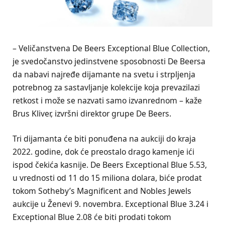
– Veličanstvena De Beers Exceptional Blue Collection,
je svedočanstvo jedinstvene sposobnosti De Beersa
da nabavi najređe dijamante na svetu i strpljenja
potrebnog za sastavljanje kolekcije koja prevazilazi
retkost i može se nazvati samo izvanrednom – kaže
Brus Kliver, izvršni direktor grupe De Beers.
Tri dijamanta će biti ponuđena na aukciji do kraja
2022. godine, dok će preostalo drago kamenje ići
ispod čekića kasnije. De Beers Exceptional Blue 5.53,
u vrednosti od 11 do 15 miliona dolara, biće prodat
tokom Sotheby’s Magnificent and Nobles Jewels
aukcije u Ženevi 9. novembra. Exceptional Blue 3.24 i
Exceptional Blue 2.08 će biti prodati tokom