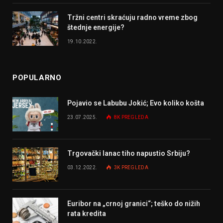
Tržni centri skraćuju radno vreme zbog
štednje energije?
19.10.2022.
POPULARNO
Pojavio se Labubu Jokić; Evo koliko košta
23.07.2025.
8K
PREGLEDA
Trgovački lanac tiho napustio Srbiju?
03.12.2022.
3K
PREGLEDA
Euribor na „crnoj granici“; teško do nižih
rata kredita