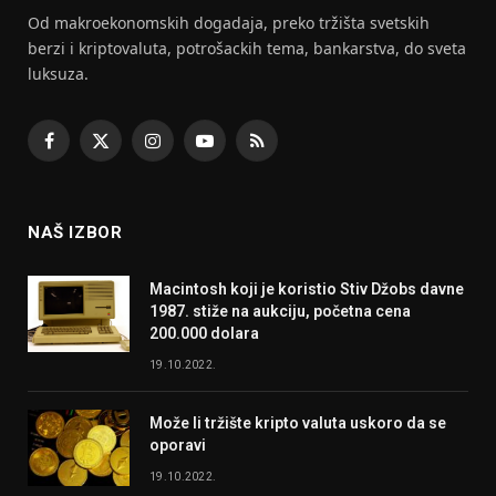
Od makroekonomskih dogadaja, preko tržišta svetskih
berzi i kriptovaluta, potrošackih tema, bankarstva, do sveta
luksuza.
Facebook
X
Instagram
YouTube
RSS
(Twitter)
NAŠ IZBOR
Macintosh koji je koristio Stiv Džobs davne
1987. stiže na aukciju, početna cena
200.000 dolara
19.10.2022.
Može li tržište kripto valuta uskoro da se
oporavi
19.10.2022.