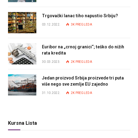
Trgovački lanac tiho napustio Srbiju?
03.12.2022.
3K
PREGLEDA
Euribor na „crnoj granici“; teško do nižih
rata kredita
30.03.2023.
2K
PREGLEDA
Jedan proizvod Srbija proizvede tri puta
više nego sve zemlje EU zajedno
31.10.2022.
2K
PREGLEDA
Kursna Lista