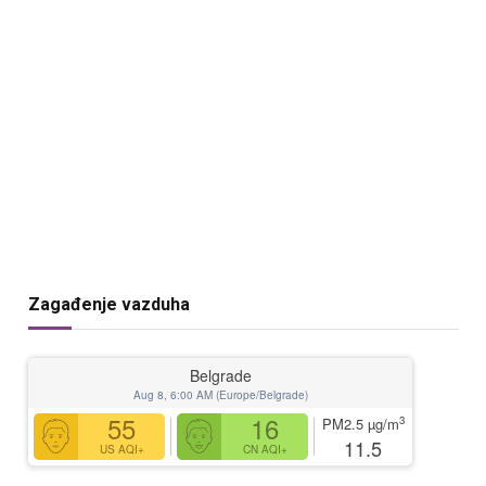
Zagađenje vazduha
Belgrade
Aug 8, 6:00 AM (Europe/Belgrade)
55
16
3
PM2.5
µg/m
11.5
US AQI+
CN AQI+