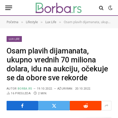
Početna
Lifestyle
Lux Life
Osam plavih dijamanata, ukupno vrednih 70 miliona dolara, idu na aukciju, očekuje se da obore sve rekorde
»
»
»
LUX LIFE
Osam plavih dijamanata,
ukupno vrednih 70 miliona
dolara, idu na aukciju, očekuje
se da obore sve rekorde
AUTOR
BORBA.RS
19.10.2022.
AŽURIRAN:
20.10.2022.
16
PREGLEDA
2 MIN.