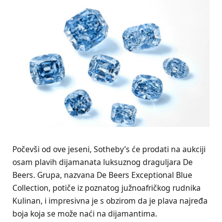
Počevši od ove jeseni, Sotheby’s će prodati na aukciji
osam plavih dijamanata luksuznog draguljara De
Beers. Grupa, nazvana De Beers Exceptional Blue
Collection, potiče iz poznatog južnoafričkog rudnika
Kulinan, i impresivna je s obzirom da je plava najređa
boja koja se može naći na dijamantima.