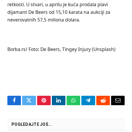
retkosti. U stvari, u aprilu je kuća prodala plavi
dijamant De Beers od 15,10 karata na aukciji za
neverovatnih 57,5 ​​miliona dolara.
Borba.rs/ Foto: De Beers, Tingey Injury (Unsplash)
Facebook
Twitter
Pinterest
LinkedIn
WhatsApp
Telegram
Reddit
Email
POGLEDAJTE JOŠ...