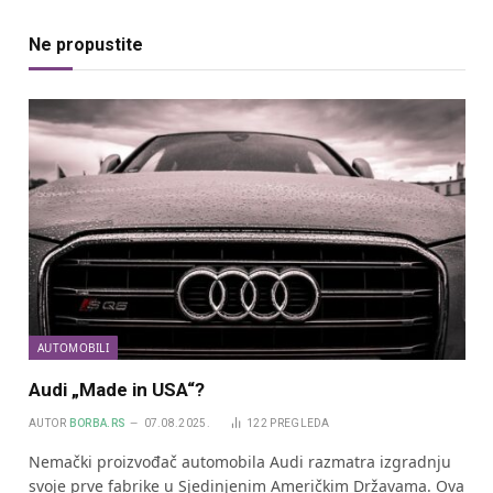
Ne propustite
AUTOMOBILI
Audi „Made in USA“?
AUTOR
BORBA.RS
07.08.2025.
122
PREGLEDA
Nemački proizvođač automobila Audi razmatra izgradnju
svoje prve fabrike u Sjedinjenim Američkim Državama. Ova