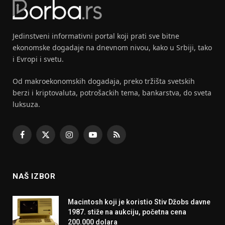
Jedinstveni informativni portal koji prati sve bitne
ekonomske dogadaje na dnevnom nivou, kako u Srbiji, tako
i Evropi i svetu.
Od makroekonomskih dogadaja, preko tržišta svetskih
berzi i kriptovaluta, potrošackih tema, bankarstva, do sveta
luksuza.
Facebook
X
Instagram
YouTube
RSS
(Twitter)
NAŠ IZBOR
Macintosh koji je koristio Stiv Džobs davne
1987. stiže na aukciju, početna cena
200.000 dolara