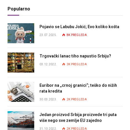
Popularno
Pojavio se Labubu Jokić; Evo koliko košta
23.07.2025.
8K
PREGLEDA
Trgovački lanac tiho napustio Srbiju?
03.12.2022.
3K
PREGLEDA
Euribor na „crnoj granici“; teško do nižih
rata kredita
30.03.2023.
2K
PREGLEDA
Jedan proizvod Srbija proizvede tri puta
više nego sve zemlje EU zajedno
31.10.2022.
2K
PREGLEDA