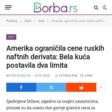
Početna
Vesti
Svet
Amerika ograničila cene ruskih naftnih derivata: Bela kuća postavila dva limita
»
»
»
SVET
Amerika ograničila cene ruskih
naftnih derivata: Bela kuća
postavila dva limita
AUTOR
BORBA.RS
21.01.2023.
10
PREGLEDA
2 MIN.
Sjedinjene Države, zajedno sa svojim saveznicima,
pristale su da uvedu dve gornje granice cena za