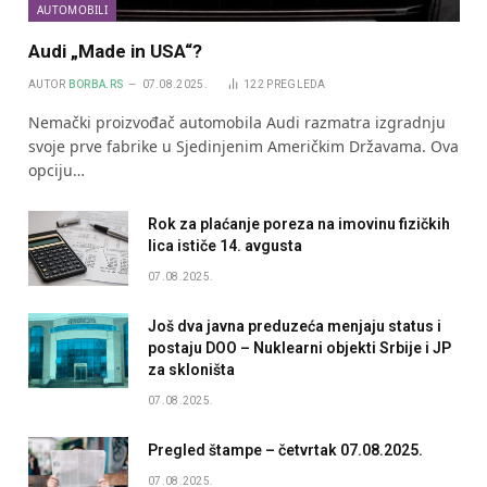
AUTOMOBILI
Audi „Made in USA“?
AUTOR
BORBA.RS
07.08.2025.
122
PREGLEDA
Nemački proizvođač automobila Audi razmatra izgradnju
svoje prve fabrike u Sjedinjenim Američkim Državama. Ova
opciju…
Rok za plaćanje poreza na imovinu fizičkih
lica ističe 14. avgusta
07.08.2025.
Još dva javna preduzeća menjaju status i
postaju DOO – Nuklearni objekti Srbije i JP
za skloništa
07.08.2025.
Pregled štampe – četvrtak 07.08.2025.
07.08.2025.