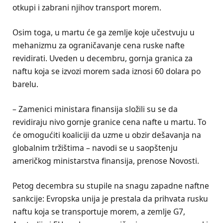
otkupi i zabrani njihov transport morem.
Osim toga, u martu će ga zemlje koje učestvuju u
mehanizmu za ograničavanje cena ruske nafte
revidirati. Uveden u decembru, gornja granica za
naftu koja se izvozi morem sada iznosi 60 dolara po
barelu.
– Zamenici ministara finansija složili su se da
revidiraju nivo gornje granice cena nafte u martu. To
će omogućiti koaliciji da uzme u obzir dešavanja na
globalnim tržištima – navodi se u saopštenju
američkog ministarstva finansija, prenose Novosti.
Petog decembra su stupile na snagu zapadne naftne
sankcije: Evropska unija je prestala da prihvata rusku
naftu koja se transportuje morem, a zemlje G7,