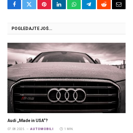
Facebook
Twitter
Pinterest
LinkedIn
WhatsApp
Telegram
Reddit
Email
POGLEDAJTE JOŠ...
Audi „Made in USA“?
AUTOMOBILI
07.08.2025.
1 MIN.