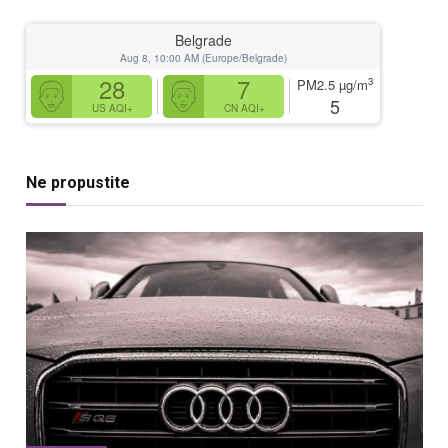
Belgrade
Aug 8, 10:00 AM (Europe/Belgrade)
28
7
3
PM2.5
µg/m
5
US AQI+
CN AQI+
Ne propustite