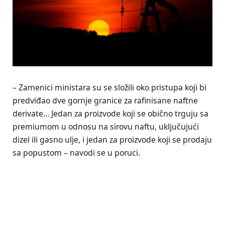
– Zamenici ministara su se složili oko pristupa koji bi
predviđao dve gornje granice za rafinisane naftne
derivate… Jedan za proizvode koji se obično trguju sa
premiumom u odnosu na sirovu naftu, uključujući
dizel ili gasno ulje, i jedan za proizvode koji se prodaju
sa popustom – navodi se u poruci.