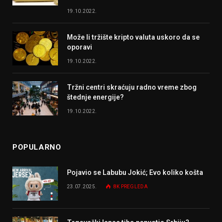
19.10.2022.
Može li tržište kripto valuta uskoro da se
oporavi
19.10.2022.
Tržni centri skraćuju radno vreme zbog
štednje energije?
19.10.2022.
POPULARNO
Pojavio se Labubu Jokić; Evo koliko košta
23.07.2025.
8K
PREGLEDA