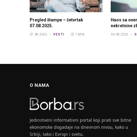
Pregled štampe – četvrtak
Haos sa ove
07.08.2025.
nekretnine 
VESTI
S
07.08.2025.
1 MIN.
06.08.2025.
O NAMA
Jedinstveni informativni portal koji prati sve bitne
ekonomske dogadaje na dnevnom nivou, kako u
Srbiji, tako i Evropi i svetu.