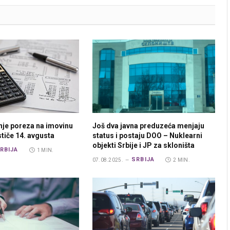
nje poreza na imovinu
Još dva javna preduzeća menjaju
ističe 14. avgusta
status i postaju DOO – Nuklearni
objekti Srbije i JP za skloništa
RBIJA
1 MIN.
SRBIJA
07.08.2025.
2 MIN.