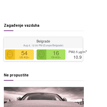
Zagađenje vazduha
Belgrade
Aug 6, 12:00 PM (Europe/Belgrade)
54
16
3
PM2.5
µg/m
10.9
US AQI+
CN AQI+
Ne propustite