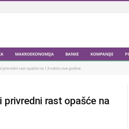
ZA
MAKROEKONOMIJA
BANKE
KOMPANIJE
P
i privredni rast opašće na 1,9 odsto ove godine
 privredni rast opašće na