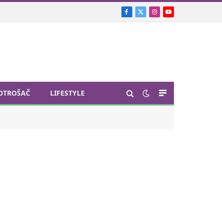
Facebook
X
Instagram
YouTube
(Twitter)
OTROŠAČ
LIFESTYLE