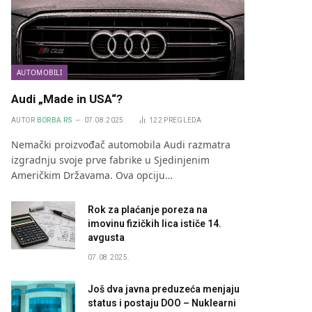
AUTOMOBILI
Audi „Made in USA“?
AUTOR
BORBA.RS
07.08.2025.
122
PREGLEDA
Nemački proizvođač automobila Audi razmatra
izgradnju svoje prve fabrike u Sjedinjenim
Američkim Državama. Ova opciju…
Rok za plaćanje poreza na
imovinu fizičkih lica ističe 14.
avgusta
07.08.2025.
Još dva javna preduzeća menjaju
status i postaju DOO – Nuklearni