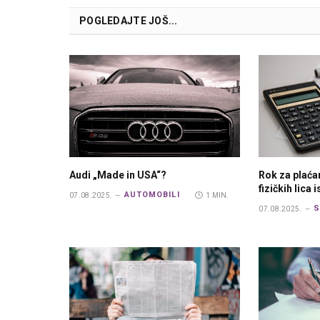
POGLEDAJTE JOŠ...
Audi „Made in USA“?
Rok za plaća
fizičkih lica 
AUTOMOBILI
07.08.2025.
1 MIN.
S
07.08.2025.