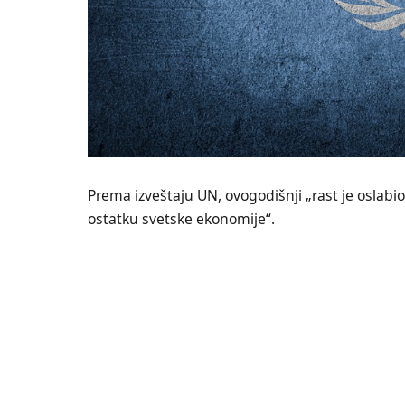
Prema izveštaju UN, ovogodišnji „rast je oslabi
ostatku svetske ekonomije“.