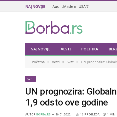
NAJNOVIJE
Audi „Made in USA“?
NAJNOVIJE
VESTI
POLITIKA
BER
Početna
Vesti
Svet
UN prognozira: Globaln
»
»
»
SVET
UN prognozira: Globalni
1,9 odsto ove godine
AUTOR
BORBA.RS
26.01.2023.
16
PREGLEDA
1 MIN.