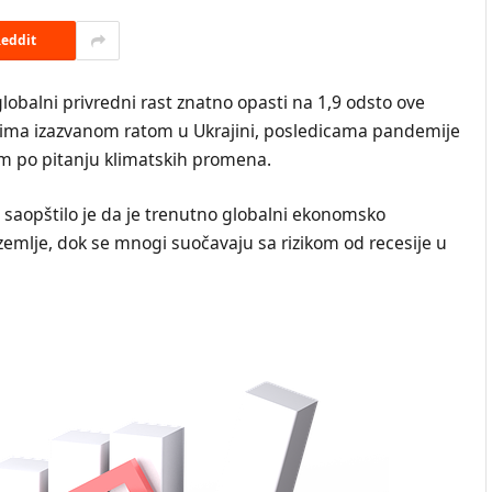
eddit
obalni privredni rast znatno opasti na 1,9 odsto ove
ntima izazvanom ratom u Ukrajini, posledicama pandemije
jom po pitanju klimatskih promena.
saopštilo je da je trenutno globalni ekonomsko
 zemlje, dok se mnogi suočavaju sa rizikom od recesije u