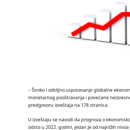
– Široko i ozbiljno usporavanje globalne ekonomi
monetarnog pooštravanja i povećane neizvesnos
predgovoru izveštaja na 178 stranica.
U izveštaju se navodi da prognoza o ekonomskom
odsto u 2022. godini, jedan je od najnižih niv