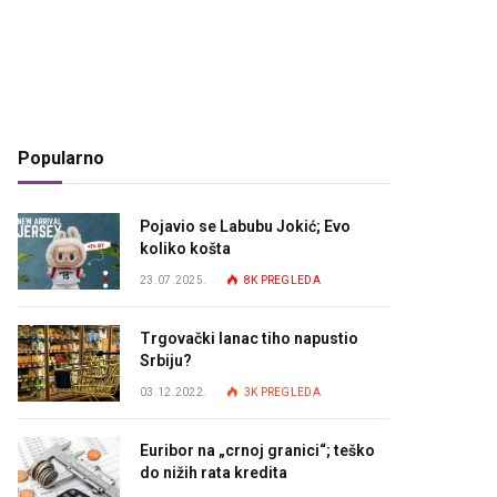
Popularno
Pojavio se Labubu Jokić; Evo
koliko košta
23.07.2025.
8K
PREGLEDA
Trgovački lanac tiho napustio
Srbiju?
03.12.2022.
3K
PREGLEDA
Euribor na „crnoj granici“; teško
do nižih rata kredita