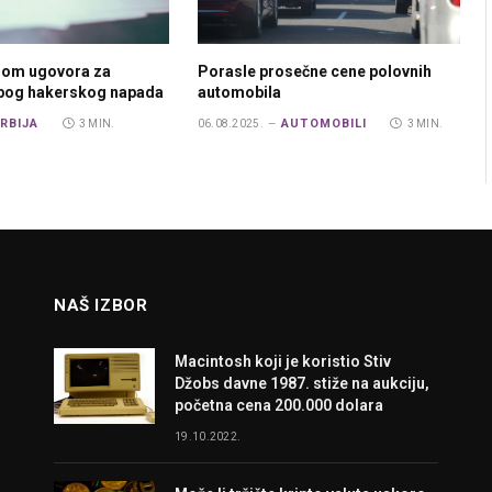
rom ugovora za
Porasle prosečne cene polovnih
zbog hakerskog napada
automobila
RBIJA
AUTOMOBILI
3 MIN.
06.08.2025.
3 MIN.
NAŠ IZBOR
Macintosh koji je koristio Stiv
Džobs davne 1987. stiže na aukciju,
početna cena 200.000 dolara
19.10.2022.