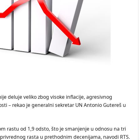
je deluje veliko zbog visoke inflacije, agresivnog
ti – rekao je generalni sekretar UN Antonio Gutereš u
 rastu od 1,9 odsto, što je smanjenje u odnosu na tri
oa privrednog rasta u prethodnim decenijama, navodi RTS.