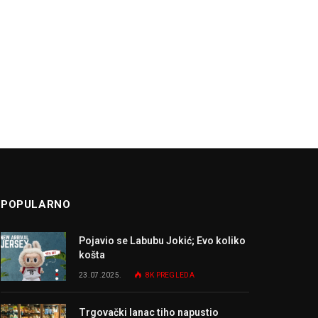
POPULARNO
Pojavio se Labubu Jokić; Evo koliko
košta
23.07.2025.
8K
PREGLEDA
Trgovački lanac tiho napustio