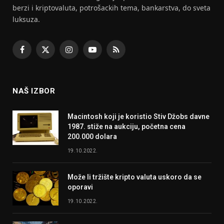
berzi i kriptovaluta, potrošackih tema, bankarstva, do sveta
luksuza.
Facebook
X
Instagram
YouTube
RSS
(Twitter)
NAŠ IZBOR
Macintosh koji je koristio Stiv Džobs davne
1987. stiže na aukciju, početna cena
200.000 dolara
19.10.2022.
Može li tržište kripto valuta uskoro da se
oporavi
19.10.2022.