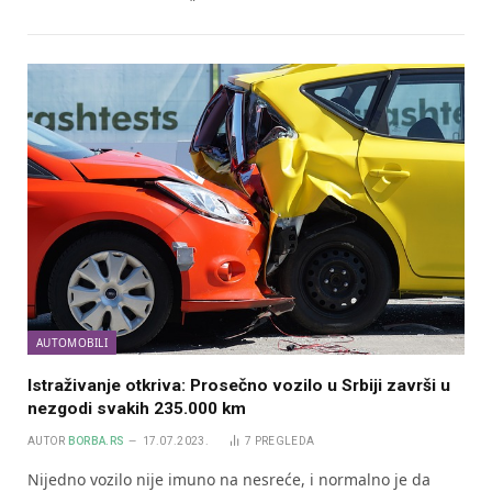
AUTOMOBILI
Istraživanje otkriva: Prosečno vozilo u Srbiji završi u
nezgodi svakih 235.000 km
AUTOR
BORBA.RS
17.07.2023.
7
PREGLEDA
Nijedno vozilo nije imuno na nesreće, i normalno je da