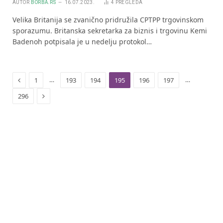
AUTOR
BORBA.RS
16.07.2023.
4
PREGLEDA
Velika Britanija se zvanično pridružila CPTPP trgovinskom
sporazumu. Britanska sekretarka za biznis i trgovinu Kemi
Badenoh potpisala je u nedelju protokol…
Previous
…
…
1
193
194
195
196
197
Next
296