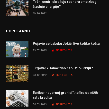
Tržni centri skraćuju radno vreme zbog
štednje energije?
19.10.2022.
POPULARNO
Pojavio se Labubu Jokić; Evo koliko košta
23.07.2025.
8K
PREGLEDA
Trgovački lanac tiho napustio Srbiju?
03.12.2022.
3K
PREGLEDA
Euribor na „crnoj granici“; teško do nižih
rata kredita
30.03.2023.
2K
PREGLEDA