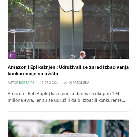
IT
Amazon i Epl kažnjeni; Udruživali se zarad izbacivanja
konkurencije sa tržišta
AUTOR
BORBA.RS
19.07.2023.
40
PREGLEDA
Amazon i Epl (Apple) kažnjeni su danas sa ukupno 194
miliona evra, jer su se udružili da bi izbacili konkurente…