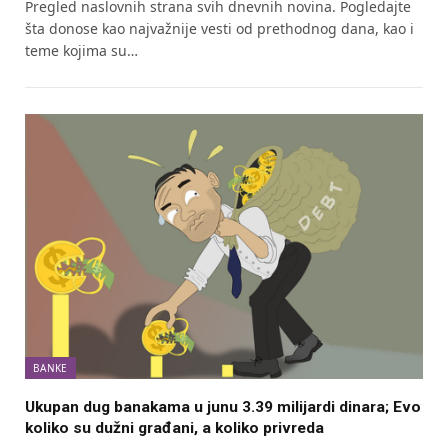
Pregled naslovnih strana svih dnevnih novina. Pogledajte
šta donose kao najvažnije vesti od prethodnog dana, kao i
teme kojima su…
BANKE
Ukupan dug banakama u junu 3.39 milijardi dinara; Evo
koliko su dužni građani, a koliko privreda