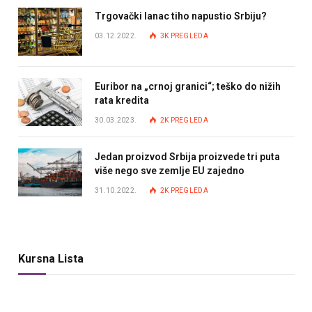
Trgovački lanac tiho napustio Srbiju?
03.12.2022.
3K
PREGLEDA
Euribor na „crnoj granici“; teško do nižih
rata kredita
30.03.2023.
2K
PREGLEDA
Jedan proizvod Srbija proizvede tri puta
više nego sve zemlje EU zajedno
31.10.2022.
2K
PREGLEDA
Kursna Lista