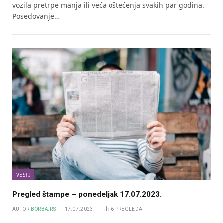
vozila pretrpe manja ili veća oštećenja svakih par godina.
Posedovanje…
VESTI
Pregled štampe – ponedeljak 17.07.2023.
AUTOR
BORBA.RS
17.07.2023.
6
PREGLEDA