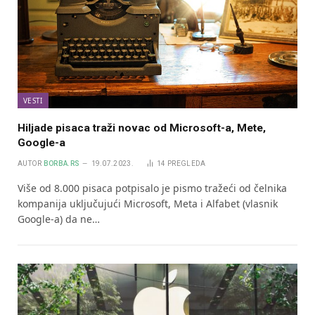
VESTI
Hiljade pisaca traži novac od Microsoft-a, Mete,
Google-a
AUTOR
BORBA.RS
19.07.2023.
14
PREGLEDA
Više od 8.000 pisaca potpisalo je pismo tražeći od čelnika
kompanija uključujući Microsoft, Meta i Alfabet (vlasnik
Google-a) da ne…