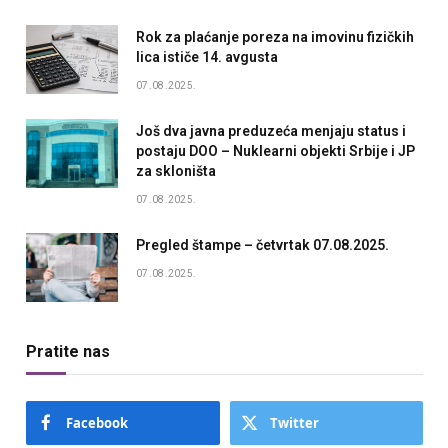
Rok za plaćanje poreza na imovinu fizičkih
lica ističe 14. avgusta
07.08.2025.
Još dva javna preduzeća menjaju status i
postaju DOO – Nuklearni objekti Srbije i JP
za skloništa
07.08.2025.
Pregled štampe – četvrtak 07.08.2025.
07.08.2025.
Pratite nas
Facebook
Twitter