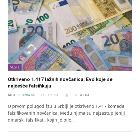
VESTI
Otkriveno 1.417 lažnih novčanica; Evo koje se
najčešće falsifikuju
AUTOR
BORBA.RS
17.07.2023.
8
PREGLEDA
U prvom polugodištu u Srbiji je otkriveno 1.417 komada
falsifikovanih novčanica. Među njima su najzastupljeniji
dinarski falsifikati, kojih je bilo…