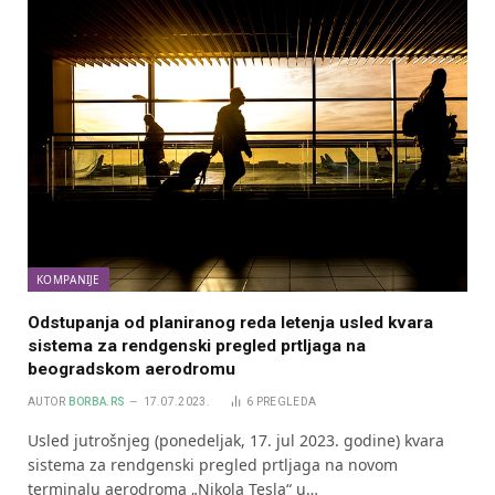
KOMPANIJE
Odstupanja od planiranog reda letenja usled kvara
sistema za rendgenski pregled prtljaga na
beogradskom aerodromu
AUTOR
BORBA.RS
17.07.2023.
6
PREGLEDA
Usled jutrošnjeg (ponedeljak, 17. jul 2023. godine) kvara
sistema za rendgenski pregled prtljaga na novom
terminalu aerodroma „Nikola Tesla“ u…