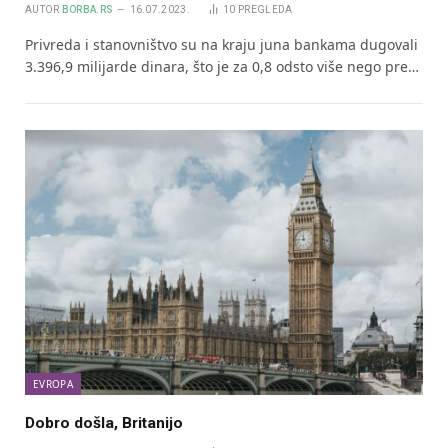
AUTOR
BORBA.RS
16.07.2023.
10
PREGLEDA
Privreda i stanovništvo su na kraju juna bankama dugovali
3.396,9 milijarde dinara, što je za 0,8 odsto više nego pre…
EVROPA
Dobro došla, Britanijo