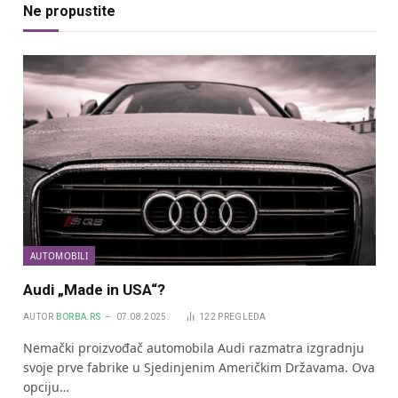
Ne propustite
AUTOMOBILI
Audi „Made in USA“?
AUTOR
BORBA.RS
07.08.2025.
122
PREGLEDA
Nemački proizvođač automobila Audi razmatra izgradnju
svoje prve fabrike u Sjedinjenim Američkim Državama. Ova
opciju…