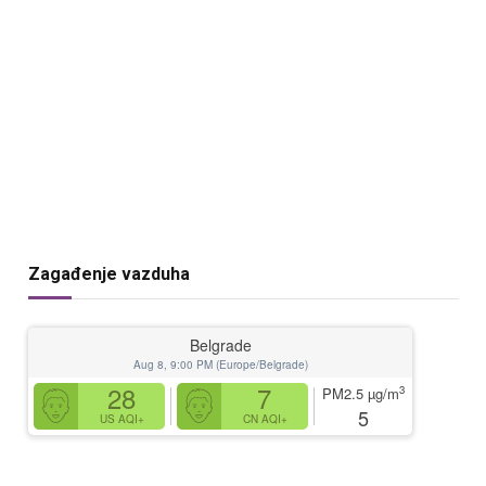
Zagađenje vazduha
Belgrade
Aug 8, 9:00 PM (Europe/Belgrade)
28
7
3
PM2.5
µg/m
5
US AQI+
CN AQI+