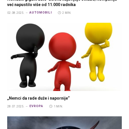
već napustilo više od 11.000 radnika
AUTOMOBILI
02.08.2025.
2 MIN.
„Nemci da rade duže i napornije“
EVROPA
28.07.2025.
1 MIN.