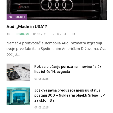
AUTOMOBILI
Audi „Made in USA“?
AUTOR
BORBA.RS
07.08.2025.
122
PREGLEDA
Nemački proizvođač automobila Audi razmatra izgradnju
svoje prve fabrike u Sjedinjenim Američkim Državama. Ova
opciju…
Rok za plaćanje poreza na imovinu fizičkih
lica ističe 14. avgusta
07.08.2025.
Još dva javna preduzeća menjaju status i
postaju DOO – Nuklearni objekti Srbije i JP
za skloništa
07.08.2025.