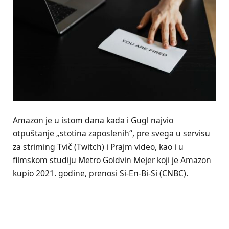
Amazon je u istom dana kada i Gugl najvio
otpuštanje „stotina zaposlenih“, pre svega u servisu
za striming Tvič (Twitch) i Prajm video, kao i u
filmskom studiju Metro Goldvin Mejer koji je Amazon
kupio 2021. godine, prenosi Si-En-Bi-Si (CNBC).