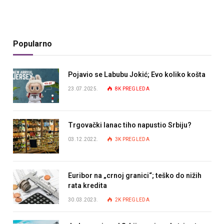
Popularno
Pojavio se Labubu Jokić; Evo koliko košta
23.07.2025.
8K
PREGLEDA
Trgovački lanac tiho napustio Srbiju?
03.12.2022.
3K
PREGLEDA
Euribor na „crnoj granici“; teško do nižih
rata kredita
30.03.2023.
2K
PREGLEDA