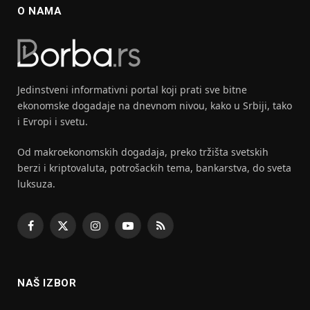
O NAMA
Jedinstveni informativni portal koji prati sve bitne
ekonomske dogadaje na dnevnom nivou, kako u Srbiji, tako
i Evropi i svetu.
Od makroekonomskih dogadaja, preko tržišta svetskih
berzi i kriptovaluta, potrošackih tema, bankarstva, do sveta
luksuza.
Facebook
X
Instagram
YouTube
RSS
(Twitter)
NAŠ IZBOR