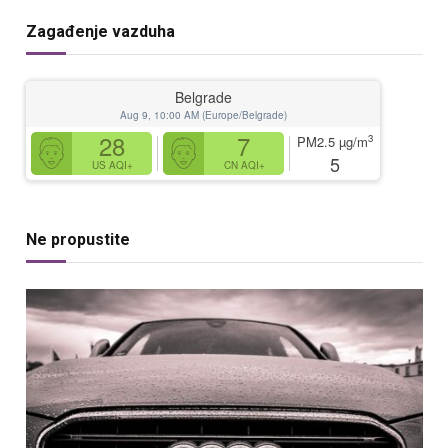
Zagađenje vazduha
Belgrade
Aug 9, 10:00 AM (Europe/Belgrade)
28
7
3
PM2.5
µg/m
5
US AQI+
CN AQI+
Ne propustite