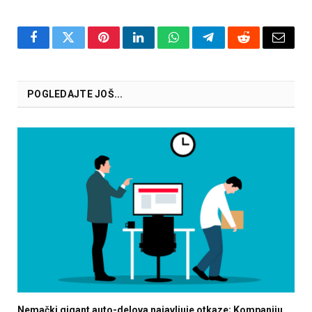
Facebook
Twitter
Pinterest
LinkedIn
WhatsApp
Telegram
Reddit
Email
POGLEDAJTE JOŠ...
Nemački gigant auto-delova najavljuje otkaze; Kompaniju