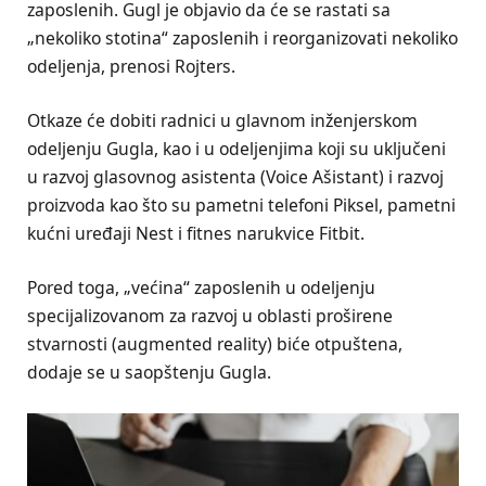
zaposlenih. Gugl je objavio da će se rastati sa
„nekoliko stotina“ zaposlenih i reorganizovati nekoliko
odeljenja, prenosi Rojters.
Otkaze će dobiti radnici u glavnom inženjerskom
odeljenju Gugla, kao i u odeljenjima koji su uključeni
u razvoj glasovnog asistenta (Voice Ašistant) i razvoj
proizvoda kao što su pametni telefoni Piksel, pametni
kućni uređaji Nest i fitnes narukvice Fitbit.
Pored toga, „većina“ zaposlenih u odeljenju
specijalizovanom za razvoj u oblasti proširene
stvarnosti (augmented reality) biće otpuštena,
dodaje se u saopštenju Gugla.