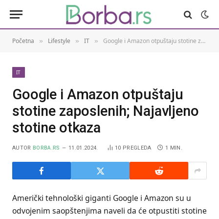
Početna
Lifestyle
IT
Google i Amazon otpuštaju stotine zaposlenih; Najavljeno stotine otkaza
»
»
»
IT
Google i Amazon otpuštaju
stotine zaposlenih; Najavljeno
stotine otkaza
AUTOR
BORBA.RS
11.01.2024.
10
PREGLEDA
1 MIN.
Američki tehnološki giganti Google i Amazon su u
odvojenim saopštenjima naveli da će otpustiti stotine