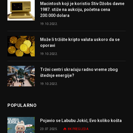
Macintosh koji je koristio Stiv Džobs davne
1987. stiže na aukciju, početna cena
200.000 dolara
19.10.2022.
Može li tržište kripto valuta uskoro da se
oporavi
19.10.2022.
Tržni centri skraćuju radno vreme zbog
štednje energije?
19.10.2022.
POPULARNO
Pojavio se Labubu Jokić; Evo koliko košta
23.07.2025.
8K
PREGLEDA