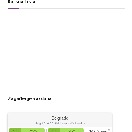
Kursna Lista
Zagađenje vazduha
Belgrade
Aug 10, 4:00 AM (Europe/Belgrade)
3
PM2.5
µg/m