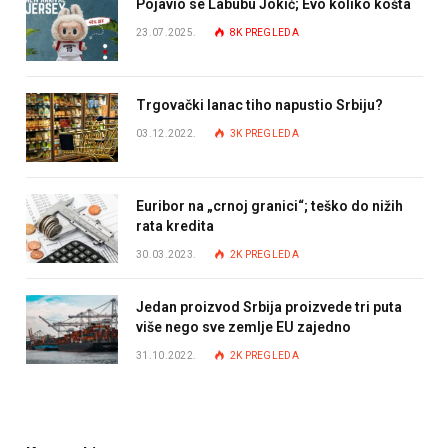
Pojavio se Labubu Jokić; Evo koliko košta
23.07.2025.
8K
PREGLEDA
Trgovački lanac tiho napustio Srbiju?
03.12.2022.
3K
PREGLEDA
Euribor na „crnoj granici“; teško do nižih
rata kredita
30.03.2023.
2K
PREGLEDA
Jedan proizvod Srbija proizvede tri puta
više nego sve zemlje EU zajedno
31.10.2022.
2K
PREGLEDA