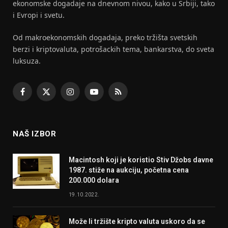
ekonomske dogadaje na dnevnom nivou, kako u Srbiji, tako
i Evropi i svetu.
Od makroekonomskih dogadaja, preko tržišta svetskih
berzi i kriptovaluta, potrošackih tema, bankarstva, do sveta
luksuza.
Facebook
X
Instagram
YouTube
RSS
(Twitter)
NAŠ IZBOR
Macintosh koji je koristio Stiv Džobs davne
1987. stiže na aukciju, početna cena
200.000 dolara
19.10.2022.
Može li tržište kripto valuta uskoro da se