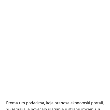
Prema tim podacima, koje prenose ekonomski portali,
26 zemalja je povećalo ulaganja u stranu imovinu, a