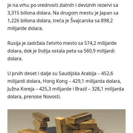
je na vrhu po vrednosti zlatnih i deviznih rezervi sa
3,315 biliona dolara. Na drugom mestu je Japan sa
1,226 biliona dolara, treća je Švajcarska sa 898,2
milijarde dolara.
Rusija je zadržala četvrto mesto sa 574,2 milijarde
dolara, dok je Indija ostala peta sa 560,9 milijardi
dolara.
U prvih deset i dalje su Saudijska Arabija – 452,6
milijardi dolara, Hong Kong – 429,1 milijarda dolara,
Južna Koreja – 425,3 milijarde i Brazil – 328,1 milijarda
dolara, prenose Novosti.