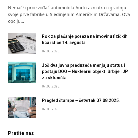
Nemački proizvođač automobila Audi razmatra izgradnju
svoje prve fabrike u Sjedinjenim Američkim Državama. Ova
opciju…
Rok za plaćanje poreza na imovinu fizičkih
lica ističe 14. avgusta
07.08.2025.
Još dva javna preduzeća menjaju status i
postaju DOO – Nuklearni objekti Srbije i JP
za skloništa
07.08.2025.
Pregled štampe – četvrtak 07.08.2025.
07.08.2025.
Pratite nas