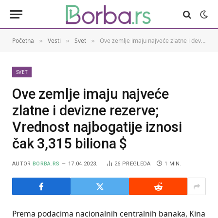
Početna
Vesti
Svet
Ove zemlje imaju najveće zlatne i devizne rezerve; Vrednost najbogatije iznosi čak 3,315 biliona $
»
»
»
SVET
Ove zemlje imaju najveće
zlatne i devizne rezerve;
Vrednost najbogatije iznosi
čak 3,315 biliona $
AUTOR
BORBA.RS
17.04.2023.
26
PREGLEDA
1 MIN.
Prema podacima nacionalnih centralnih banaka, Kina