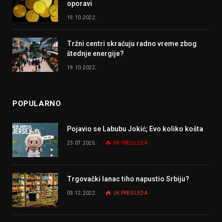
oporavi
19.10.2022.
Tržni centri skraćuju radno vreme zbog
štednje energije?
19.10.2022.
POPULARNO
Pojavio se Labubu Jokić; Evo koliko košta
23.07.2025.
8K
PREGLEDA
Trgovački lanac tiho napustio Srbiju?
03.12.2022.
3K
PREGLEDA