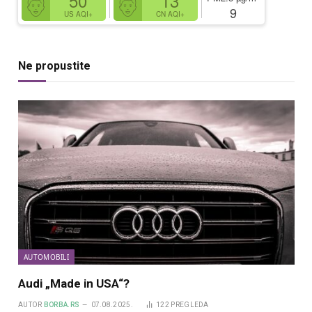
50
13
9
US AQI+
CN AQI+
Ne propustite
AUTOMOBILI
Audi „Made in USA“?
AUTOR
BORBA.RS
07.08.2025.
122
PREGLEDA