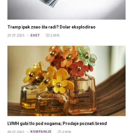
Tramp ipak znao šta radi? Dolar eksplodirao
SVET
29.07.2025.
2 MIN.
LVMH gubi tlo pod nogama; Prodaje poznati brend
KOMPANIJE
28.07.2025.
2 MIN.