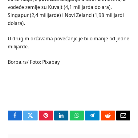
vodeće zemlje su Kuvajt (4,1 milijarda dolara),
Singapur (2,4 milijarde) i Novi Zeland (1,98 milijardi
dolara).
U drugim državama povećanje je bilo manje od jedne
milijarde.
Borba.rs/ Foto: Pixabay
Facebook
Twitter
Pinterest
LinkedIn
WhatsApp
Telegram
Reddit
Email