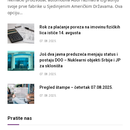
svoje prve fabrike u Sjedinjenim Američkim Državama. Ova
opciju…
Rok za plaćanje poreza na imovinu fizičkih
lica ističe 14. avgusta
07.08.2025.
Još dva javna preduzeća menjaju status i
postaju DOO – Nuklearni objekti Srbije i JP
za skloništa
07.08.2025.
Pregled štampe – četvrtak 07.08.2025.
07.08.2025.
Pratite nas