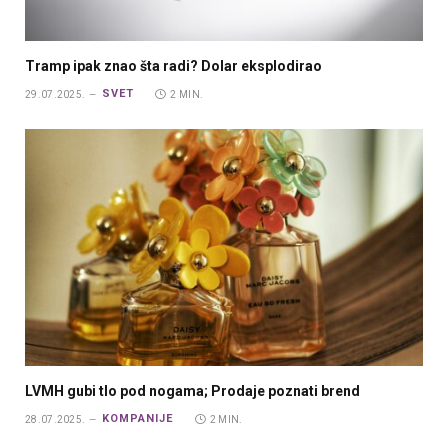
Tramp ipak znao šta radi? Dolar eksplodirao
SVET
29.07.2025.
2 MIN.
LVMH gubi tlo pod nogama; Prodaje poznati brend
KOMPANIJE
28.07.2025.
2 MIN.