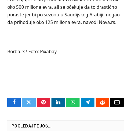
oko 500 miliona evra, ali se očekuje da to drastično
poraste jer bi po sezonu u Saudijskog Arabiji mogao
da prihoduje oko 125 miliona evra, navodi Nova.rs.
Borba.rs/ Foto: Pixabay
Facebook
Twitter
Pinterest
LinkedIn
WhatsApp
Telegram
Reddit
Email
POGLEDAJTE JOŠ...