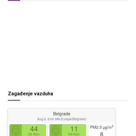
Zagađenje vazduha
Belgrade
Aug 9, 6:00 AM (Europe/Belgrade)
44
11
3
PM2.5
µg/m
8
US AQI+
CN AQI+