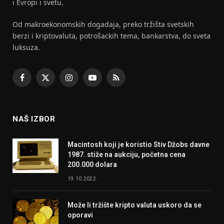
i Evropi i svetu.
Od makroekonomskih dogadaja, preko tržišta svetskih
berzi i kriptovaluta, potrošackih tema, bankarstva, do sveta
luksuza.
Facebook
X
Instagram
YouTube
RSS
(Twitter)
NAŠ IZBOR
Macintosh koji je koristio Stiv Džobs davne
1987. stiže na aukciju, početna cena
200.000 dolara
19.10.2022.
Može li tržište kripto valuta uskoro da se
oporavi