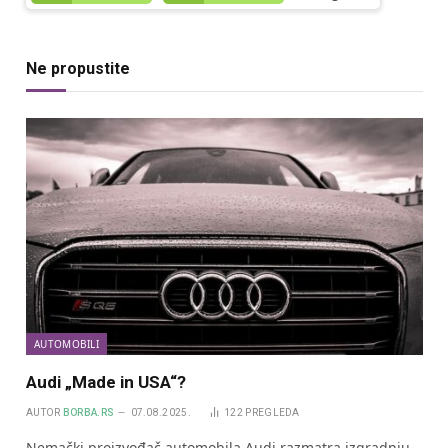
Ne propustite
AUTOMOBILI
Audi „Made in USA“?
AUTOR
BORBA.RS
07.08.2025.
122
PREGLEDA
Nemački proizvođač automobila Audi razmatra izgradnju