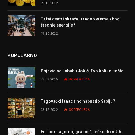
19.10.2022.
Tržni centri skraćuju radno vreme zbog
štednje energije?
19.10.2022.
POPULARNO
Pojavio se Labubu Jokić; Evo koliko košta
23.07.2025.
8K
PREGLEDA
Trgovački lanac tiho napustio Srbiju?
03.12.2022.
3K
PREGLEDA
Euribor na „crnoj granici“; teško do nižih