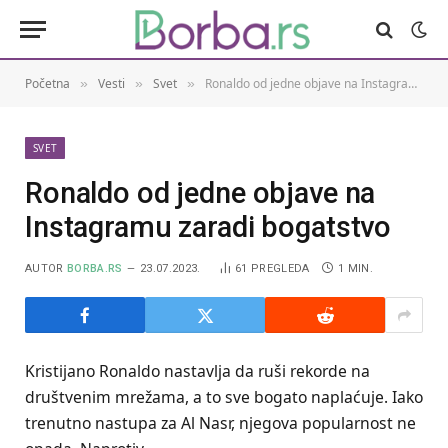
Početna
Vesti
Svet
Ronaldo od jedne objave na Instagramu zaradi bogatstvo
»
»
»
SVET
Ronaldo od jedne objave na
Instagramu zaradi bogatstvo
AUTOR
BORBA.RS
23.07.2023.
61
PREGLEDA
1 MIN.
Kristijano Ronaldo nastavlja da ruši rekorde na
društvenim mrežama, a to sve bogato naplaćuje. Iako
trenutno nastupa za Al Nasr, njegova popularnost ne