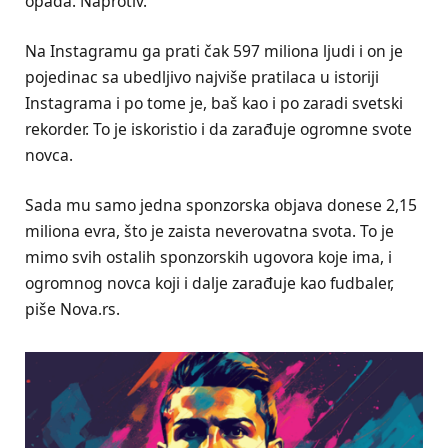
opada. Naprotiv.
Na Instagramu ga prati čak 597 miliona ljudi i on je
pojedinac sa ubedljivo najviše pratilaca u istoriji
Instagrama i po tome je, baš kao i po zaradi svetski
rekorder. To je iskoristio i da zarađuje ogromne svote
novca.
Sada mu samo jedna sponzorska objava donese 2,15
miliona evra, što je zaista neverovatna svota. To je
mimo svih ostalih sponzorskih ugovora koje ima, i
ogromnog novca koji i dalje zarađuje kao fudbaler,
piše Nova.rs.