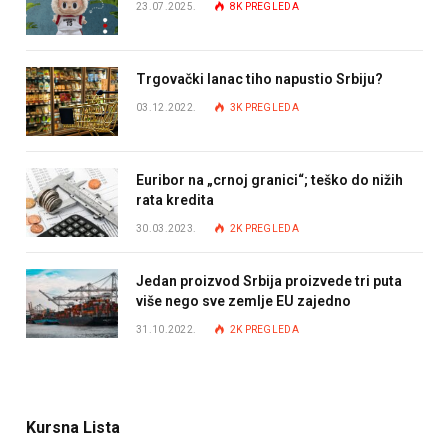
23.07.2025.
8K
PREGLEDA
Trgovački lanac tiho napustio Srbiju?
03.12.2022.
3K
PREGLEDA
Euribor na „crnoj granici“; teško do nižih
rata kredita
30.03.2023.
2K
PREGLEDA
Jedan proizvod Srbija proizvede tri puta
više nego sve zemlje EU zajedno
31.10.2022.
2K
PREGLEDA
Kursna Lista