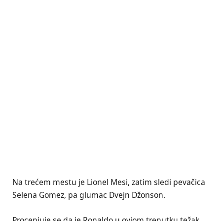
Na trećem mestu je Lionel Mesi, zatim sledi pevačica
Selena Gomez, pa glumac Dvejn Džonson.
Procenjuje se da je Ronaldo u oviom trenutku težak