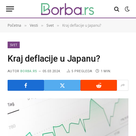
Početna
Vesti
Svet
Kraj deflacije u Japanu?
»
»
»
SVET
Kraj deflacije u Japanu?
AUTOR
BORBA.RS
05.03.2024.
5
PREGLEDA
1 MIN.