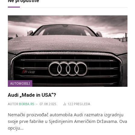
Ne propustite
AUTOMOBILI
Audi „Made in USA“?
AUTOR
BORBA.RS
07.08.2025.
122
PREGLEDA
Nemački proizvođač automobila Audi razmatra izgradnju
svoje prve fabrike u Sjedinjenim Američkim Državama. Ova
opciju…