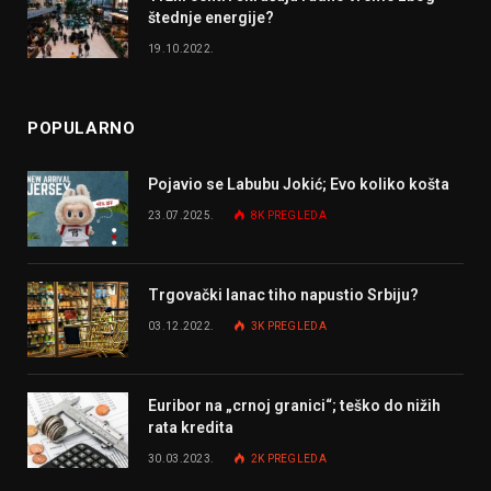
štednje energije?
19.10.2022.
POPULARNO
Pojavio se Labubu Jokić; Evo koliko košta
23.07.2025.
8K
PREGLEDA
Trgovački lanac tiho napustio Srbiju?
03.12.2022.
3K
PREGLEDA
Euribor na „crnoj granici“; teško do nižih
rata kredita
30.03.2023.
2K
PREGLEDA