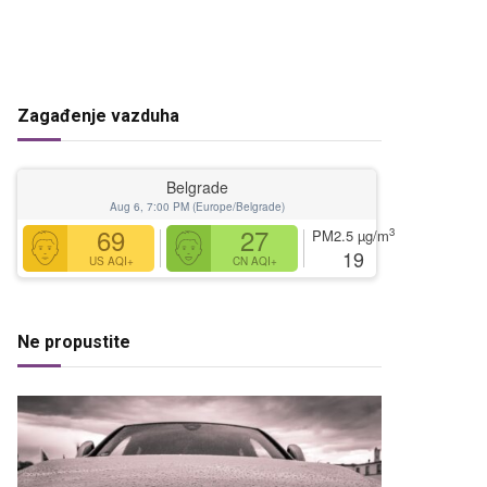
Zagađenje vazduha
Belgrade
Aug 6, 7:00 PM (Europe/Belgrade)
69
27
3
PM2.5
µg/m
19
US AQI+
CN AQI+
Ne propustite