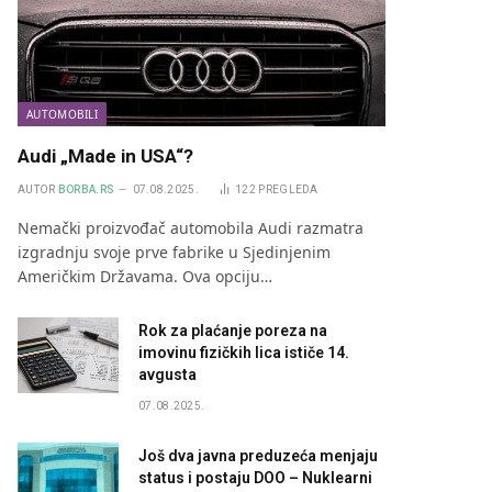
AUTOMOBILI
Audi „Made in USA“?
AUTOR
BORBA.RS
07.08.2025.
122
PREGLEDA
Nemački proizvođač automobila Audi razmatra
izgradnju svoje prve fabrike u Sjedinjenim
Američkim Državama. Ova opciju…
Rok za plaćanje poreza na
imovinu fizičkih lica ističe 14.
avgusta
07.08.2025.
Još dva javna preduzeća menjaju
status i postaju DOO – Nuklearni