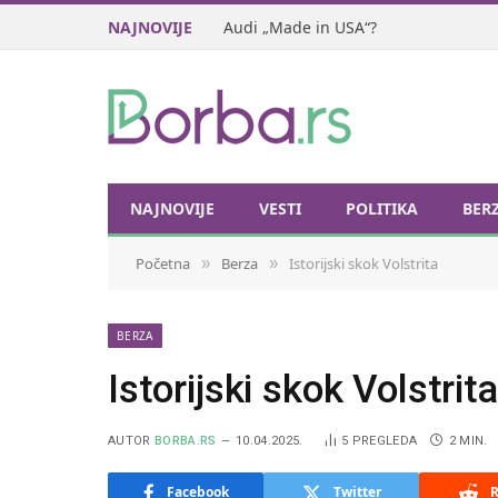
NAJNOVIJE
Audi „Made in USA“?
NAJNOVIJE
VESTI
POLITIKA
BER
Početna
Berza
Istorijski skok Volstrita
»
»
BERZA
Istorijski skok Volstrita
AUTOR
BORBA.RS
10.04.2025.
5
PREGLEDA
2 MIN.
Facebook
Twitter
R