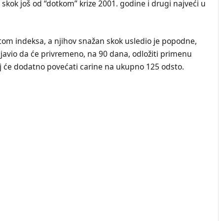
skok još od “dotkom” krize 2001. godine i drugi najveći u
stom indeksa, a njihov snažan skok usledio je popodne,
vio da će privremeno, na 90 dana, odložiti primenu
oj će dodatno povećati carine na ukupno 125 odsto.