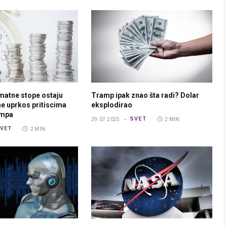
matne stope ostaju
Tramp ipak znao šta radi? Dolar
e uprkos pritiscima
eksplodirao
ampa
SVET
29.07.2025.
2 MIN.
VET
2 MIN.