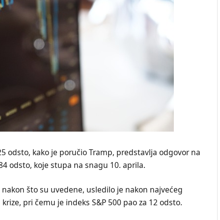
5 odsto, kako je poručio Tramp, predstavlja odgovor na
4 odsto, koje stupa na snagu 10. aprila.
 nakon što su uvedene, usledilo je nakon najvećeg
krize, pri čemu je indeks S&P 500 pao za 12 odsto.