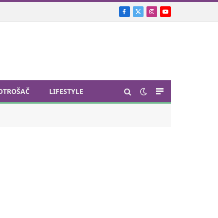
Facebook
X
Instagram
YouTube
(Twitter)
OTROŠAČ
LIFESTYLE