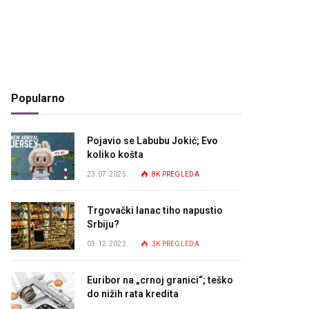
Popularno
Pojavio se Labubu Jokić; Evo
koliko košta
23.07.2025.
8K
PREGLEDA
Trgovački lanac tiho napustio
Srbiju?
03.12.2022.
3K
PREGLEDA
Euribor na „crnoj granici“; teško
do nižih rata kredita