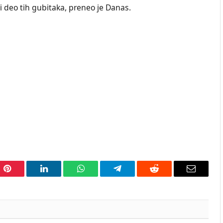
i deo tih gubitaka, preneo je Danas.
Pinterest
LinkedIn
WhatsApp
Telegram
Reddit
Email