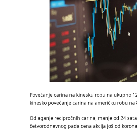
Povećanje carina na kinesku robu na ukupno 12
kinesko povećanje carina na američku robu na 8
Odlaganje recipročnih carina, manje od 24 sata
četvorodnevnog pada cena akcija još od korona 