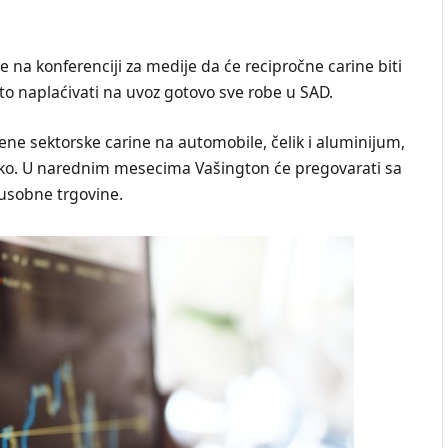
je na konferenciji za medije da će recipročne carine biti
to naplaćivati na uvoz gotovo sve robe u SAD.
ne sektorske carine na automobile, čelik i aluminijum,
iko. U narednim mesecima Vašington će pregovarati sa
usobne trgovine.