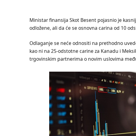
Ministar finansija Skot Besent pojasnio je kasni
odložene, ali da će se osnovna carina od 10 ods
Odlaganje se neće odnositi na prethodno uvede
kao ni na 25-odstotne carine za Kanadu i Meks
trgovinskim partnerima o novim uslovima međ