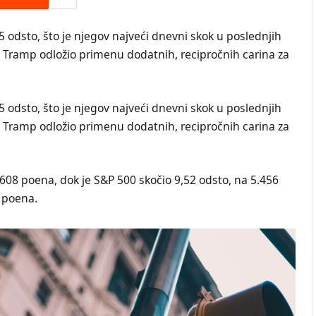
5 odsto, što je njegov najveći dnevni skok u poslednjih
 Tramp odložio primenu dodatnih, recipročnih carina za
5 odsto, što je njegov najveći dnevni skok u poslednjih
 Tramp odložio primenu dodatnih, recipročnih carina za
608 poena, dok je S&P 500 skočio 9,52 odsto, na 5.456
 poena.