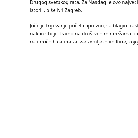
Drugog svetskog rata. Za Nasdaq je ovo najveći 
istoriji, piše N1 Zagreb.
Juče je trgovanje počelo oprezno, sa blagim ra
nakon što je Tramp na društvenim mrežama obja
recipročnih carina za sve zemlje osim Kine, koj