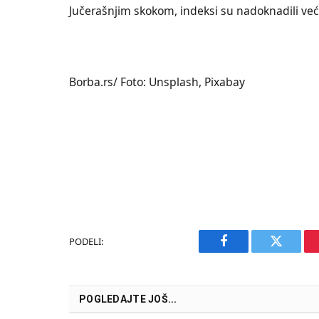
Jučerašnjim skokom, indeksi su nadoknadili već
Borba.rs/ Foto: Unsplash, Pixabay
PODELI:
Facebook
Twitter
POGLEDAJTE JOŠ...