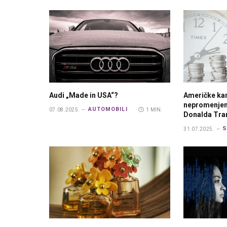
Audi „Made in USA“?
Američke ka
nepromenjen
AUTOMOBILI
07.08.2025.
1 MIN.
Donalda Tr
S
31.07.2025.