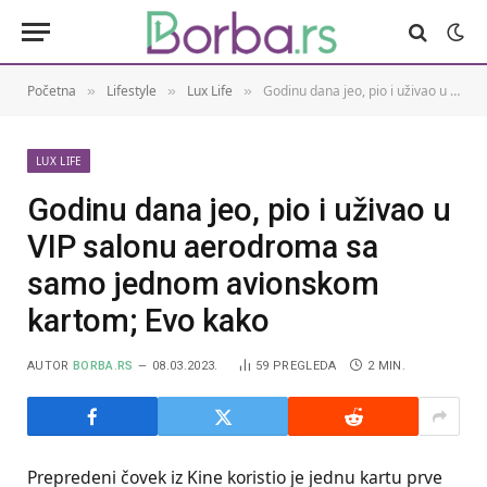
Početna
Lifestyle
Lux Life
Godinu dana jeo, pio i uživao u VIP salonu aerodroma sa samo jednom avionskom kartom; Evo kako
»
»
»
LUX LIFE
Godinu dana jeo, pio i uživao u
VIP salonu aerodroma sa
samo jednom avionskom
kartom; Evo kako
AUTOR
BORBA.RS
08.03.2023.
59
PREGLEDA
2 MIN.
Prepredeni čovek iz Kine koristio je jednu kartu prve