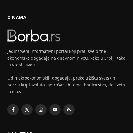
O NAMA
Jedinstveni informativni portal koji prati sve bitne
ekonomske dogadaje na dnevnom nivou, kako u Srbiji, tako
i Evropi i svetu.
Od makroekonomskih dogadaja, preko tržišta svetskih
berzi i kriptovaluta, potrošackih tema, bankarstva, do sveta
luksuza.
Facebook
X
Instagram
YouTube
RSS
(Twitter)