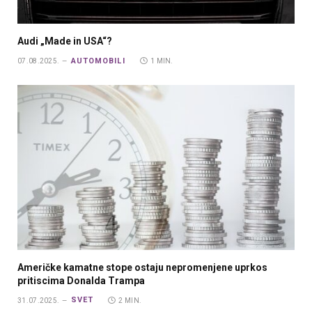
Audi „Made in USA“?
AUTOMOBILI
07.08.2025.
1 MIN.
Američke kamatne stope ostaju nepromenjene uprkos
pritiscima Donalda Trampa
SVET
31.07.2025.
2 MIN.