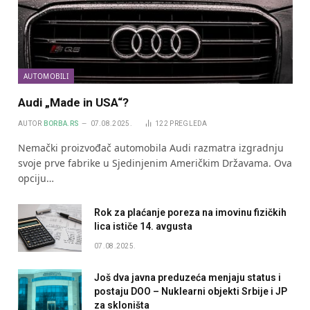
AUTOMOBILI
Audi „Made in USA“?
AUTOR
BORBA.RS
07.08.2025.
122
PREGLEDA
Nemački proizvođač automobila Audi razmatra izgradnju
svoje prve fabrike u Sjedinjenim Američkim Državama. Ova
opciju…
Rok za plaćanje poreza na imovinu fizičkih
lica ističe 14. avgusta
07.08.2025.
Još dva javna preduzeća menjaju status i
postaju DOO – Nuklearni objekti Srbije i JP
za skloništa