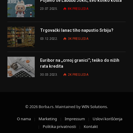
Pojavio se Labubu Jokić; Evo koliko košta
23.07.2025.
8K
PREGLEDA
Trgovački lanac tiho napustio Srbiju?
03.12.2022.
3K
PREGLEDA
Euribor na „crnoj granici“; teško do nižih
rata kredita
30.03.2023.
2K
PREGLEDA
© 2026 Borba.rs. Maintained by
WIN Solutions
.
O nama
Marketing
Impressum
Uslovi korišćenja
Politika privatnosti
Kontakt