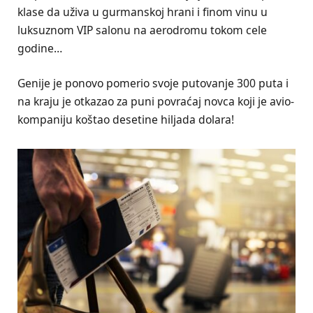
klase da uživa u gurmanskoj hrani i finom vinu u
luksuznom VIP salonu na aerodromu tokom cele
godine…
Genije je ponovo pomerio svoje putovanje 300 puta i
na kraju je otkazao za puni povraćaj novca koji je avio-
kompaniju koštao desetine hiljada dolara!