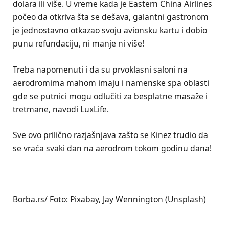
dolara ili više. U vreme kada je Eastern China Airlines
počeo da otkriva šta se dešava, galantni gastronom
je jednostavno otkazao svoju avionsku kartu i dobio
punu refundaciju, ni manje ni više!
Treba napomenuti i da su prvoklasni saloni na
aerodromima mahom imaju i namenske spa oblasti
gde se putnici mogu odlučiti za besplatne masaže i
tretmane, navodi LuxLife.
Sve ovo prilično razjašnjava zašto se Kinez trudio da
se vraća svaki dan na aerodrom tokom godinu dana!
Borba.rs/ Foto: Pixabay, Jay Wennington (Unsplash)