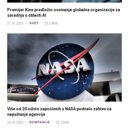
Premijer Kine predložio osnivanje globalne organizacije za
saradnju u oblasti AI
SVET
27.07.2025.
2 MIN.
Više od 20 odsto zaposlenih u NASA podnelo zahtev za
napuštanje agencije
KOMPANIJE
26.07.2025.
2 MIN.