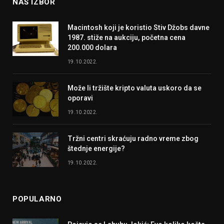
NAŠ IZBOR
Macintosh koji je koristio Stiv Džobs davne
1987. stiže na aukciju, početna cena
200.000 dolara
19.10.2022.
Može li tržište kripto valuta uskoro da se
oporavi
19.10.2022.
Tržni centri skraćuju radno vreme zbog
štednje energije?
19.10.2022.
POPULARNO