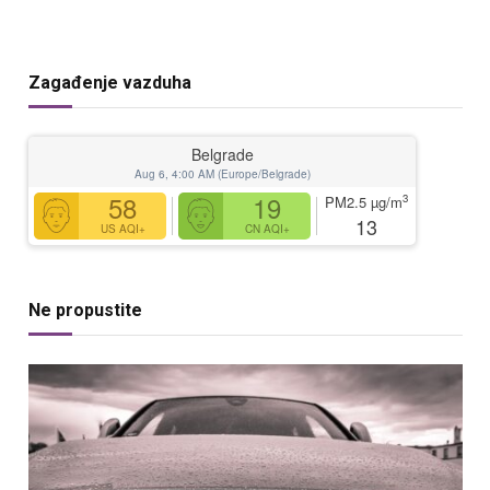
Zagađenje vazduha
Belgrade
Aug 6, 4:00 AM (Europe/Belgrade)
58
19
3
PM2.5
µg/m
13
US AQI+
CN AQI+
Ne propustite