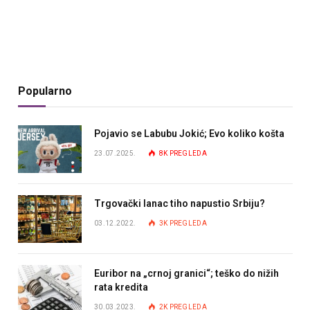
Popularno
Pojavio se Labubu Jokić; Evo koliko košta
23.07.2025.
8K
PREGLEDA
Trgovački lanac tiho napustio Srbiju?
03.12.2022.
3K
PREGLEDA
Euribor na „crnoj granici“; teško do nižih
rata kredita
30.03.2023.
2K
PREGLEDA