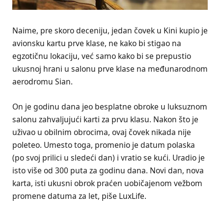
Naime, pre skoro deceniju, jedan čovek u Kini kupio je
avionsku kartu prve klase, ne kako bi stigao na
egzotičnu lokaciju, već samo kako bi se prepustio
ukusnoj hrani u salonu prve klase na međunarodnom
aerodromu Sian.
On je godinu dana jeo besplatne obroke u luksuznom
salonu zahvaljujući karti za prvu klasu. Nakon što je
uživao u obilnim obrocima, ovaj čovek nikada nije
poleteo. Umesto toga, promenio je datum polaska
(po svoj prilici u sledeći dan) i vratio se kući. Uradio je
isto više od 300 puta za godinu dana. Novi dan, nova
karta, isti ukusni obrok praćen uobičajenom vežbom
promene datuma za let, piše LuxLife.