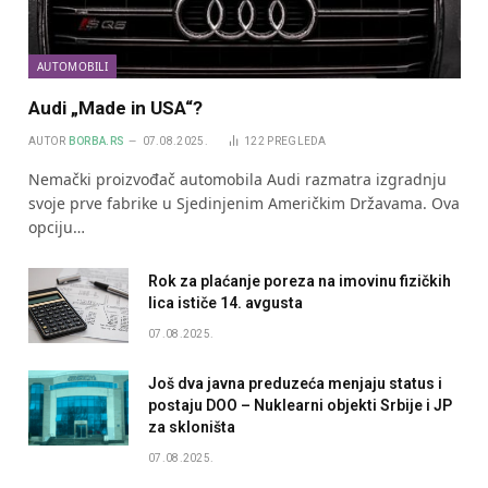
AUTOMOBILI
Audi „Made in USA“?
AUTOR
BORBA.RS
07.08.2025.
122
PREGLEDA
Nemački proizvođač automobila Audi razmatra izgradnju
svoje prve fabrike u Sjedinjenim Američkim Državama. Ova
opciju…
Rok za plaćanje poreza na imovinu fizičkih
lica ističe 14. avgusta
07.08.2025.
Još dva javna preduzeća menjaju status i
postaju DOO – Nuklearni objekti Srbije i JP
za skloništa
07.08.2025.