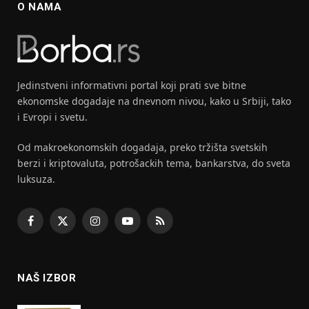
O NAMA
Jedinstveni informativni portal koji prati sve bitne
ekonomske dogadaje na dnevnom nivou, kako u Srbiji, tako
i Evropi i svetu.
Od makroekonomskih dogadaja, preko tržišta svetskih
berzi i kriptovaluta, potrošackih tema, bankarstva, do sveta
luksuza.
Facebook
X
Instagram
YouTube
RSS
(Twitter)
NAŠ IZBOR