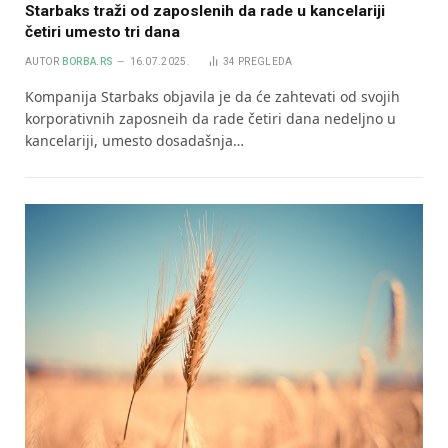
Starbaks traži od zaposlenih da rade u kancelariji
četiri umesto tri dana
AUTOR
BORBA.RS
16.07.2025.
34
PREGLEDA
Kompanija Starbaks objavila je da će zahtevati od svojih
korporativnih zaposneih da rade četiri dana nedeljno u
kancelariji, umesto dosadašnja…