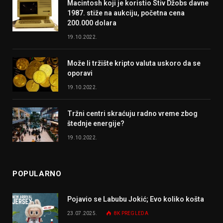
Macintosh koji je koristio Stiv Džobs davne
1987. stiže na aukciju, početna cena
200.000 dolara
19.10.2022.
Može li tržište kripto valuta uskoro da se
oporavi
19.10.2022.
Tržni centri skraćuju radno vreme zbog
štednje energije?
19.10.2022.
POPULARNO
Pojavio se Labubu Jokić; Evo koliko košta
23.07.2025.
8K
PREGLEDA