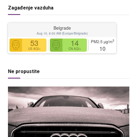
Zagađenje vazduha
Belgrade
Aug 10, 6:00 AM (Europe/Belgrade)
53
14
3
PM2.5
µg/m
10
US AQI+
CN AQI+
Ne propustite