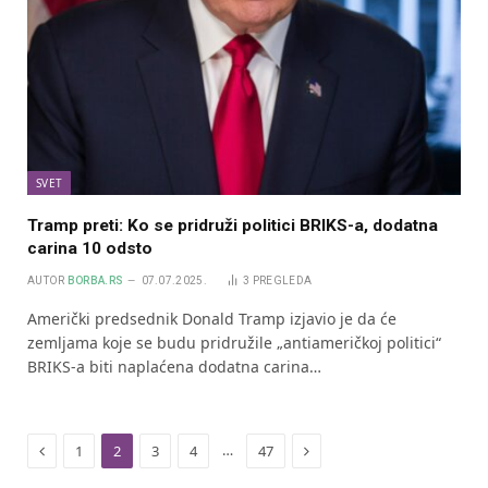
SVET
Tramp preti: Ko se pridruži politici BRIKS-a, dodatna
carina 10 odsto
AUTOR
BORBA.RS
07.07.2025.
3
PREGLEDA
Američki predsednik Donald Tramp izjavio je da će
zemljama koje se budu pridružile „antiameričkoj politici“
BRIKS-a biti naplaćena dodatna carina…
Previous
Next
…
1
2
3
4
47