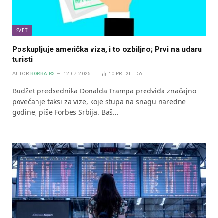
SVET
Poskupljuje američka viza, i to ozbiljno; Prvi na udaru
turisti
AUTOR
BORBA.RS
12.07.2025.
40
PREGLEDA
Budžet predsednika Donalda Trampa predviđa značajno
povećanje taksi za vize, koje stupa na snagu naredne
godine, piše Forbes Srbija. Baš…