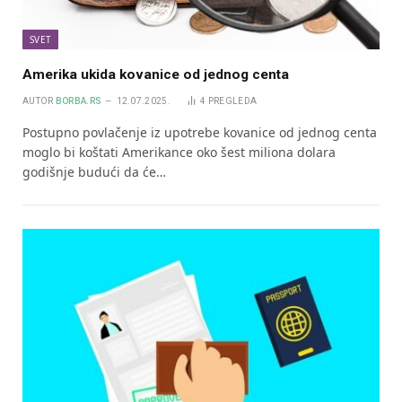
SVET
Amerika ukida kovanice od jednog centa
AUTOR
BORBA.RS
12.07.2025.
4
PREGLEDA
Postupno povlačenje iz upotrebe kovanice od jednog centa
moglo bi koštati Amerikance oko šest miliona dolara
godišnje budući da će…