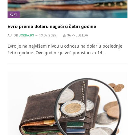
SVET
Evro prema dolaru najjači u četiri godine
AUTOR
BORBA.RS
13.07.2025.
36
PREGLEDA
Evro je na najvišem nivou u odnosu na dolar u poslednje
četiri godine. Ove godine je već porastao za 14…