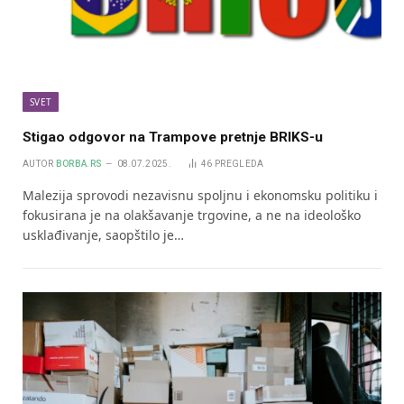
SVET
Stigao odgovor na Trampove pretnje BRIKS-u
AUTOR
BORBA.RS
08.07.2025.
46
PREGLEDA
Malezija sprovodi nezavisnu spoljnu i ekonomsku politiku i
fokusirana je na olakšavanje trgovine, a ne na ideološko
usklađivanje, saopštilo je…