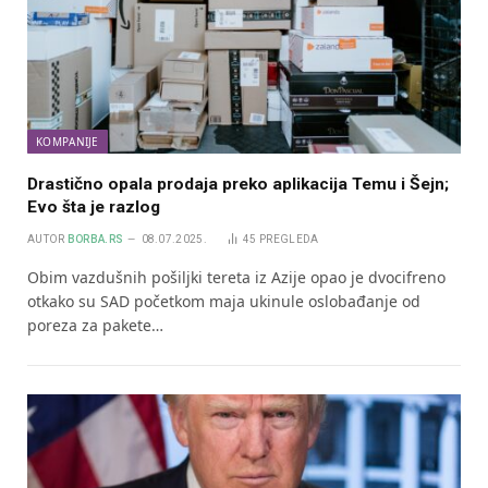
KOMPANIJE
Drastično opala prodaja preko aplikacija Temu i Šejn;
Evo šta je razlog
AUTOR
BORBA.RS
08.07.2025.
45
PREGLEDA
Obim vazdušnih pošiljki tereta iz Azije opao je dvocifreno
otkako su SAD početkom maja ukinule oslobađanje od
poreza za pakete…