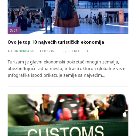
SVET
Ovo je top 10 najvećih turističkih ekonomija
AUTOR
BORBA.RS
11.07.2025.
35
PREGLEDA
Turizam je glavni ekonomski pokretač mnogih zemalja,
obezbeđujući radna mesta, infrastrukturu i globalne veze.
Infografika ispod prikazuje zemlje sa najvećim…