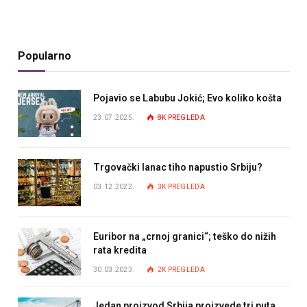
Popularno
Pojavio se Labubu Jokić; Evo koliko košta
23.07.2025.
8K
PREGLEDA
Trgovački lanac tiho napustio Srbiju?
03.12.2022.
3K
PREGLEDA
Euribor na „crnoj granici“; teško do nižih
rata kredita
30.03.2023.
2K
PREGLEDA
Jedan proizvod Srbija proizvede tri puta