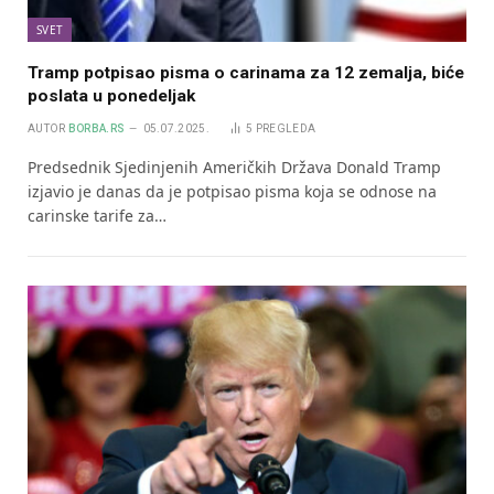
SVET
Tramp potpisao pisma o carinama za 12 zemalja, biće
poslata u ponedeljak
AUTOR
BORBA.RS
05.07.2025.
5
PREGLEDA
Predsednik Sjedinjenih Američkih Država Donald Tramp
izjavio je danas da je potpisao pisma koja se odnose na
carinske tarife za…