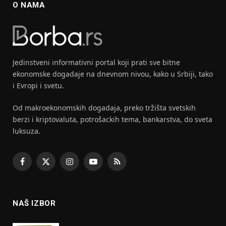
O NAMA
Jedinstveni informativni portal koji prati sve bitne
ekonomske dogadaje na dnevnom nivou, kako u Srbiji, tako
i Evropi i svetu.
Od makroekonomskih dogadaja, preko tržišta svetskih
berzi i kriptovaluta, potrošackih tema, bankarstva, do sveta
luksuza.
Facebook
X
Instagram
YouTube
RSS
(Twitter)
NAŠ IZBOR