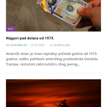
SVET
Najgori pad dolara od 1973.
AUTOR
BORBA.RS
01.07.2025.
20
PREGLEDA
Američki dolar je imao najslabiji početak godine od 1973.
godine, vođen politikom američkog predsednika Donalda
Trampa, rastućom zabrinutošću zbog javnog…