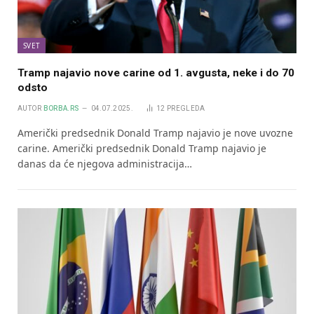
SVET
Tramp najavio nove carine od 1. avgusta, neke i do 70
odsto
AUTOR
BORBA.RS
04.07.2025.
12
PREGLEDA
Američki predsednik Donald Tramp najavio je nove uvozne
carine. Američki predsednik Donald Tramp najavio je
danas da će njegova administracija…