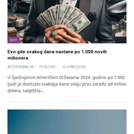
SVET
Evo gde svakog dana nastane po 1.000 novih
milionera
AUTOR
BORBA.RS
19.06.2025.
4
PREGLEDA
U Sjedinjenim Američkim Državama 2024. godine po 1.000
ljudi je dostizalo svakoga dana svoju prvu zaradu od milion
dolara, saopštila…