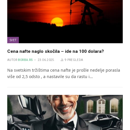
SVET
Cena nafte naglo skočila – ide na 100 dolara?
AUTOR
BORBA.RS
23.06.2025.
9
PREGLEDA
Na svetskim tržištima cena nafte je prošle nedelje porasla
više od 2,5 odsto , a nastavile su da rastu i…