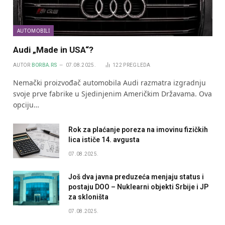
AUTOMOBILI
Audi „Made in USA“?
AUTOR
BORBA.RS
07.08.2025.
122
PREGLEDA
Nemački proizvođač automobila Audi razmatra izgradnju
svoje prve fabrike u Sjedinjenim Američkim Državama. Ova
opciju…
Rok za plaćanje poreza na imovinu fizičkih
lica ističe 14. avgusta
07.08.2025.
Još dva javna preduzeća menjaju status i
postaju DOO – Nuklearni objekti Srbije i JP
za skloništa
07.08.2025.