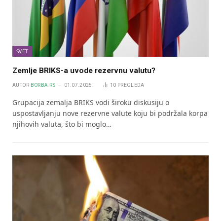
SVET
Zemlje BRIKS-a uvode rezervnu valutu?
AUTOR
BORBA.RS
01.07.2025.
10
PREGLEDA
Grupacija zemalja BRIKS vodi široku diskusiju o
uspostavljanju nove rezervne valute koju bi podržala korpa
njihovih valuta, što bi moglo…