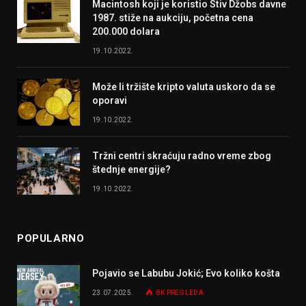
Macintosh koji je koristio Stiv Džobs davne
1987. stiže na aukciju, početna cena
200.000 dolara
19.10.2022.
Može li tržište kripto valuta uskoro da se
oporavi
19.10.2022.
Tržni centri skraćuju radno vreme zbog
štednje energije?
19.10.2022.
POPULARNO
Pojavio se Labubu Jokić; Evo koliko košta
23.07.2025.
8K
PREGLEDA