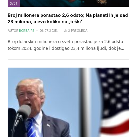
SVET
Broj milionera porastao 2,6 odsto; Na planeti ih je sad
23 miliona, a evo koliko su „teški“
AUTOR
BORBA.RS
06.07.2025.
2
PREGLEDA
Broj dolarskih milionera u svetu porastao je za 2,6 odsto
tokom 2024. godine i dostigao 23,4 miliona ljudi, dok je…