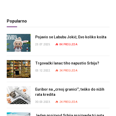
Popularno
Pojavio se Labubu Jokić; Evo koliko košta
23.07.2025.
8K
PREGLEDA
Trgovački lanac tiho napustio Srbiju?
03.12.2022.
3K
PREGLEDA
Euribor na „crnoj granici“; teško do nižih
rata kredita
30.03.2023.
2K
PREGLEDA
Jedan proizvod Srbija proizvede tri puta