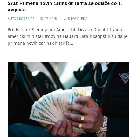
SAD: Primena novih carinskih tarifa se odlaže do 1.
avgusta
AUTOR
BORBA.RS
07.07.2025.
5
PREGLEDA
Predsednik Sjedinjenih Američkih Država Donald Tramp i
američki ministar trgovine Hauard Latnik saopštili su da je
primena novih carinskih tarifa…