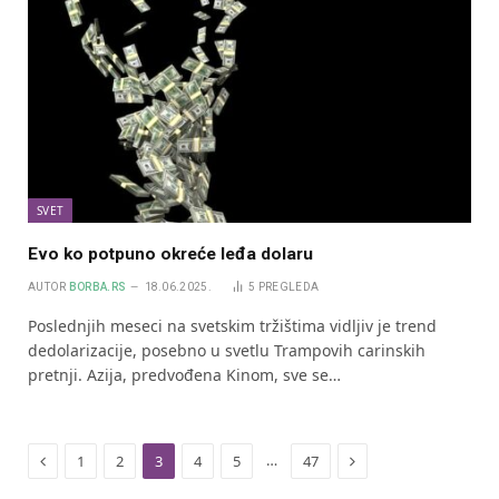
SVET
Evo ko potpuno okreće leđa dolaru
AUTOR
BORBA.RS
18.06.2025.
5
PREGLEDA
Poslednjih meseci na svetskim tržištima vidljiv je trend
dedolarizacije, posebno u svetlu Trampovih carinskih
pretnji. Azija, predvođena Kinom, sve se…
Previous
Next
…
1
2
3
4
5
47