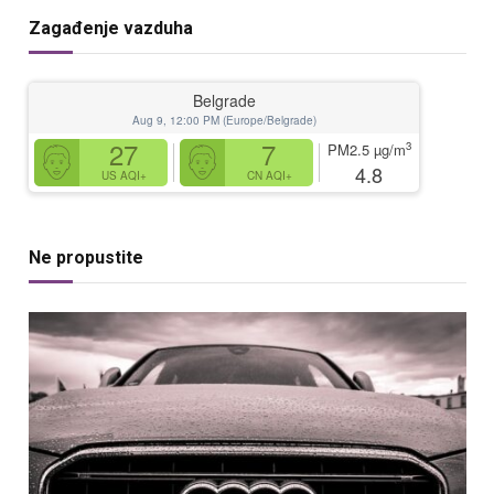
Zagađenje vazduha
Belgrade
Aug 9, 12:00 PM (Europe/Belgrade)
27
7
3
PM2.5
µg/m
4.8
US AQI+
CN AQI+
Ne propustite