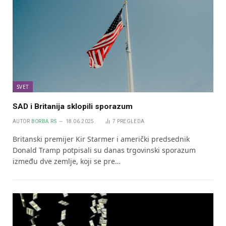
SVET
SAD i Britanija sklopili sporazum
AUTOR
BORBA.RS
18.06.2025.
7
PREGLEDA
Britanski premijer Kir Starmer i američki predsednik
Donald Tramp potpisali su danas trgovinski sporazum
između dve zemlje, koji se pre…